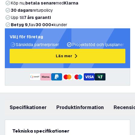
Köp nu,
betala senare
med
Klarna
30 dagars
returpolicy
Upp till
7 års garanti
Betyg 9,1
av
30 000+
kunder
Välj för företag
Särskilda partnerpriser
Projektstöd och ljusplaner
Läs mer
+
1
Specifikationer
produktinformation
recensi
Tekniska specifikationer