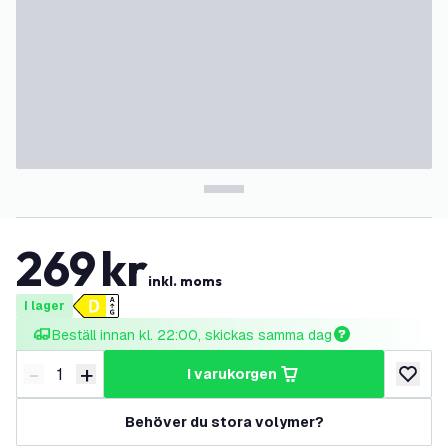
269
kr
inkl. moms
I lager
Beställ innan kl. 22:00, skickas samma dag
-
+
i varukorgen
Minska antal
Öka antal
lägg till
Behöver du stora volymer?