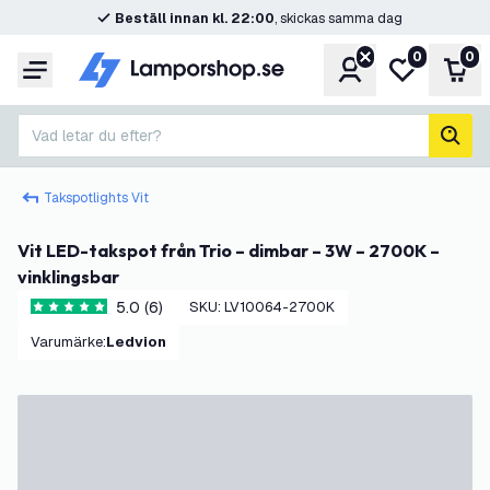
Beställ innan kl. 22:00
, skickas samma dag
0
0
Konto
Min önskelis
Var
Meny
Vad letar du efter?
sök
Takspotlights Vit
Vit LED-takspot från Trio – dimbar – 3W – 2700K –
vinklingsbar
5.0 (6)
SKU
:
LV10064-2700K
5 stjärnbetyg
Varumärke
:
Ledvion