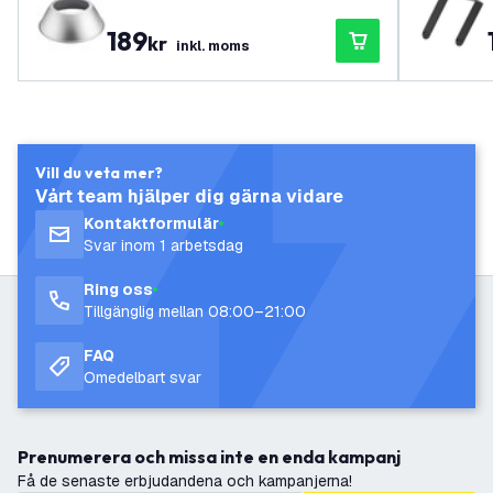
gh Bay 100W
189
kr
inkl. moms
Vill du veta mer?
Vårt team hjälper dig gärna vidare
Kontaktformulär
Svar inom 1 arbetsdag
Ring oss
Tillgänglig mellan 08:00–21:00
FAQ
Omedelbart svar
Prenumerera och missa inte en enda kampanj
Få de senaste erbjudandena och kampanjerna!