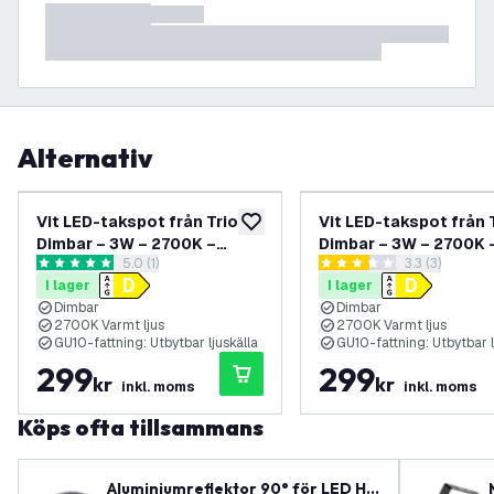
Alternativ
Vit LED-takspot från Trio –
Vit LED-takspot från T
lägg till i önskelistan
Dimbar – 3W – 2700K –
Dimbar – 3W – 2700K 
öppna recensionspanel
5.0 (1)
öppna recens
3.3 (3)
Vippbar
Tiltbar
5 stjärnbetyg
3.3 stjärnbetyg
I lager
I lager
Dimbar
Dimbar
2700K Varmt ljus
2700K Varmt ljus
GU10-fattning: Utbytbar ljuskälla
GU10-fattning: Utbytbar l
299
299
kr
kr
inkl. moms
inkl. moms
Köps ofta tillsammans
Aluminiumreflektor 90° för LED Hi