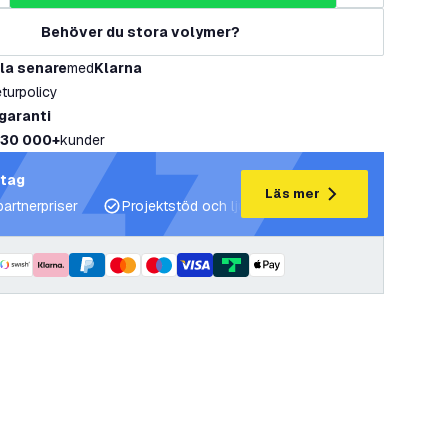
Behöver du stora volymer?
la senare
med
Klarna
eturpolicy
 garanti
30 000+
kunder
etag
Läs mer
partnerpriser
Projektstöd och ljusplaner
Expertrådgivning 