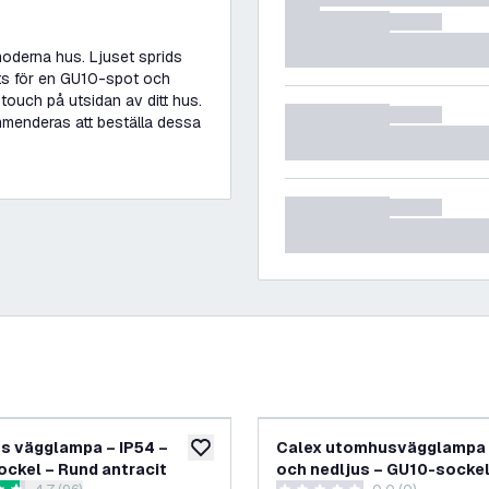
moderna hus. Ljuset sprids
ats för en GU10-spot och
touch på utsidan av ditt hus.
menderas att beställa dessa
 vägglampa – IP54 –
Calex utomhusvägglampa 
lägg till i önskelistan
ckel – Rund antracit
och nedljus – GU10-sockel