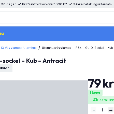
m
30 dagar
Fri frakt
vid köp över 1000 kr*
Säkra
betalningsalternativ
ea
 10 Vägglampor Utomhus
Utomhusvägglampa – IP54 – GU10-Sockel – Kub 
sockel – Kub – Antracit
edvion
79
k
I lager
Beställ i
-
+
Minska ant
Ö