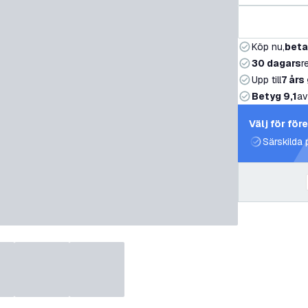
Köp nu,
beta
30 dagars
r
Upp till
7 års
Betyg 9,1
av
Välj för för
Särskilda 