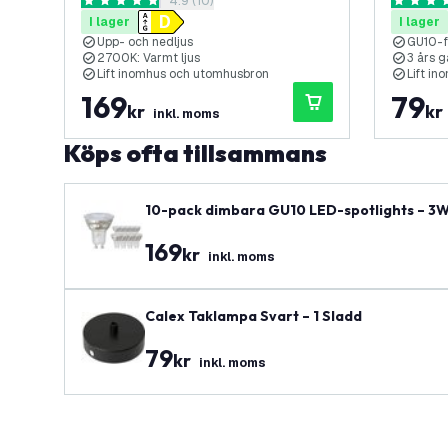
öppna recensionspanel
4.9 (10)
4.9 stjärnbetyg
4.7 stjär
I lager
I lager
Upp- och nedljus
GU10-f
2700K: Varmt ljus
3 års g
Lift inomhus och utomhusbron
Lift i
169
79
kr
kr
inkl. moms
Köps ofta tillsammans
10-pack dimbara GU10 LED-spotlights – 3
169
kr
inkl. moms
Calex Taklampa Svart – 1 Sladd
79
kr
inkl. moms