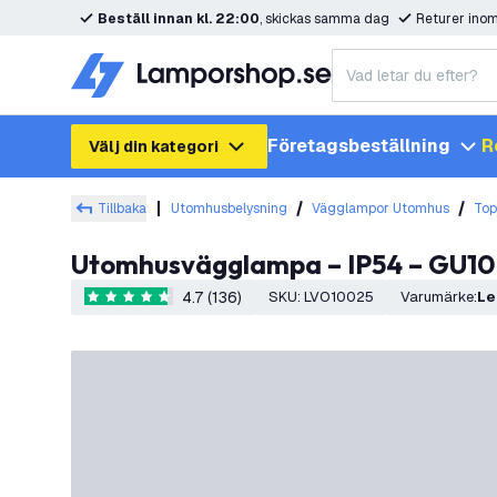
Beställ innan kl. 22:00
, skickas samma dag
Returer ino
Företagsbeställning
R
Välj din kategori
Tillbaka
Utomhusbelysning
Vägglampor Utomhus
Top
Utomhusvägglampa – IP54 – GU10-
4.7 (136)
SKU
:
LVO10025
Varumärke
:
L
4.7 stjärnbetyg