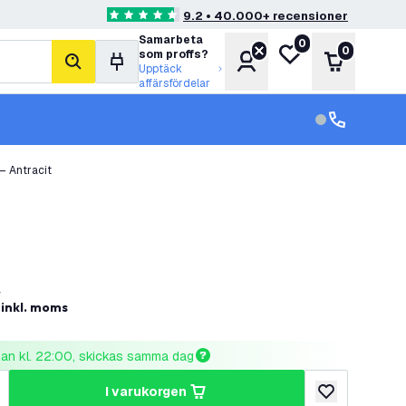
9.2 • 40.000+ recensioner
4.6 stjärnbetyg
Samarbeta
0
Min önskelista
0
som proffs?
Konto
Varukorg
sök
Upptäck
affärsfördelar
kundservice in
kundservice
– Antracit
r
inkl. moms
nnan kl. 22:00, skickas samma dag
i varukorgen
al
ka antal
lägg till i önske