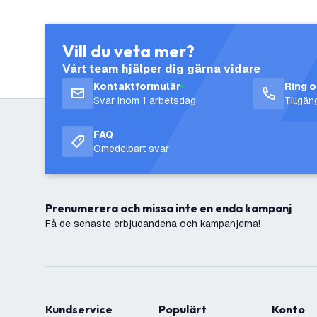
Vill du veta mer?
Vårt team hjälper dig gärna vidare
Kontaktformulär
Ring 
Svar inom 1 arbetsdag
Tillgä
FAQ
Omedelbart svar
Prenumerera och missa inte en enda kampanj
Få de senaste erbjudandena och kampanjerna!
Kundservice
Populärt
Konto