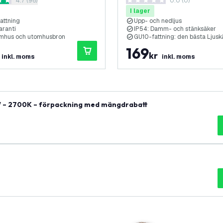
öppna recensionspanel
4.7 (96)
0.0 (0)
– antracit
nbetyg
0 stjärnbetyg
I lager
attning
Upp- och nedljus
aranti
IP54: Damm- och stänksäker
nomhus och utomhusbron
GU10-fattning: den bästa Ljuskä
169
kr
inkl. moms
inkl. moms
W – 2700K – förpackning med mängdrabatt