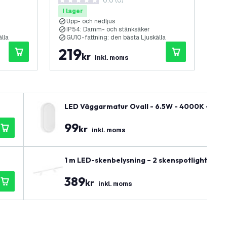
0.0 (0)
– antracit
0 stjärnbetyg
5 s
I lager
I 
Upp- och nedljus
3
IP54: Damm- och stänksäker
2
lla
GU10-fattning: den bästa Ljuskälla
L
219
1
kr
inkl. moms
LED Väggarmatur Ovall - 6.5W - 4000K - 700 lu
99
kr
inkl. moms
1 m LED-skenbelysning – 2 skenspotlights – di
389
kr
inkl. moms