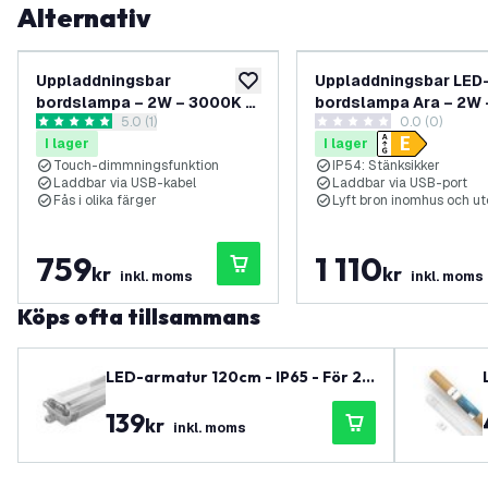
Alternativ
Uppladdningsbar
Uppladdningsbar LED
lägg till i önskelistan
bordslampa – 2W – 3000K –
bordslampa Ara – 2W 
öppna recensionspanel
5.0 (1)
0.0 (0)
IP54 – Dimbar med touch
3000K – IP54 – 240 l
5 stjärnbetyg
0 stjärnbetyg
I lager
I lager
Svart
Touch-dimmningsfunktion
IP54: Stänksikker
Laddbar via USB-kabel
Laddbar via USB-port
Fås i olika färger
Lyft bron inomhus och u
759
1 110
kr
kr
inkl. moms
inkl. moms
Köps ofta tillsammans
LED-armatur 120cm - IP65 - För 2x
LED-lysör - Rostfria clips - 2 års ga
139
ranti
kr
inkl. moms