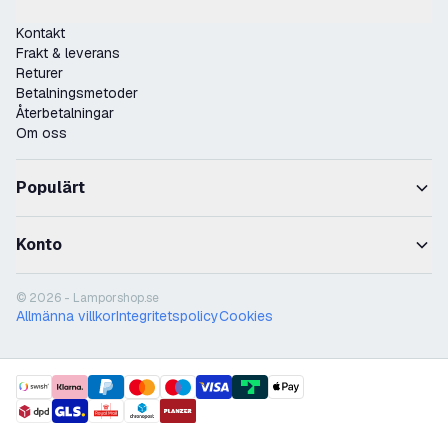
Kontakt
Frakt & leverans
Returer
Betalningsmetoder
Återbetalningar
Om oss
Populärt
Konto
© 2026 - Lamporshop.se
Allmänna villkor
Integritetspolicy
Cookies
payment methods
shipment methods