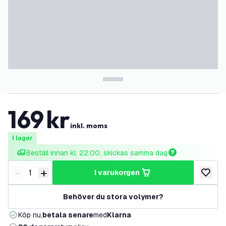
169
kr
inkl. moms
I lager
Beställ innan kl. 22:00, skickas samma dag
-
+
i varukorgen
Minska antal
Öka antal
lägg till
Behöver du stora volymer?
Köp nu,
betala senare
med
Klarna