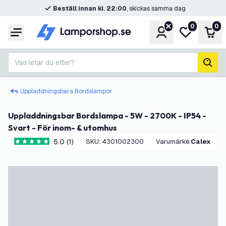
Beställ innan kl. 22:00
, skickas samma dag
0
0
Konto
Min önskelis
Var
Meny
Vad letar du efter?
sök
Uppladdningsbara Bordslampor
Uppladdningsbar Bordslampa - 5W - 2700K - IP54 -
Svart - För inom- & utomhus
5.0 (1)
SKU
:
4301002300
Varumärke
:
Calex
5 stjärnbetyg