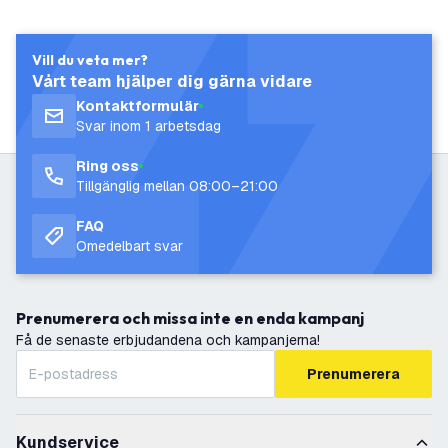
Vill du veta mer?
Vårt team hjälper dig gärna vidare
Kontaktformulär
Svar inom 1 arbetsdag
Ring oss
Tillgänglig mellan 08:00–21:00
FAQ
Omedelbart svar
Prenumerera och missa inte en enda kampanj
Få de senaste erbjudandena och kampanjerna!
Prenumerera
Kundservice