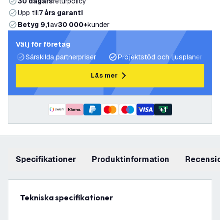
30 dagars
returpolicy
Upp till
7 års garanti
Betyg 9,1
av
30 000+
kunder
Välj för företag
Särskilda partnerpriser
Projektstöd och ljusplaner
Läs mer
+
1
Specifikationer
produktinformation
recensi
Tekniska specifikationer