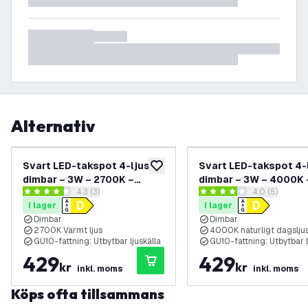
Alternativ
Svart LED-takspot 4-ljus –
Svart LED-takspot 4-
lägg till i önskelistan
dimbar – 3W – 2700K –
dimbar – 3W – 4000K 
öppna recensionspanel
4.3 (3)
öppna recens
4.0 (5)
vinklingsbar
vinklingsbar
4.3 stjärnbetyg
4 stjärnbetyg
I lager
I lager
Dimbar
Dimbar
2700K Varmt ljus
4000K naturligt dagslju
GU10-fattning: Utbytbar ljuskälla
GU10-fattning: Utbytbar l
429
429
kr
kr
inkl. moms
inkl. moms
Köps ofta tillsammans