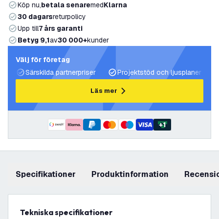
Köp nu,
betala senare
med
Klarna
30 dagars
returpolicy
Upp till
7 års garanti
Betyg 9,1
av
30 000+
kunder
Välj för företag
Särskilda partnerpriser
Projektstöd och ljusplaner
Läs mer
+
1
Specifikationer
produktinformation
recensi
Tekniska specifikationer