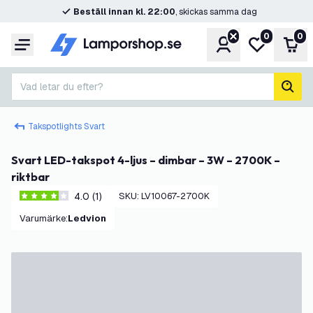
Beställ innan kl. 22:00
, skickas samma dag
0
0
Konto
Min önskelis
Var
Meny
Vad letar du efter?
sök
Takspotlights Svart
Svart LED-takspot 4-ljus – dimbar – 3W – 2700K –
riktbar
4.0 (1)
SKU
:
LV10067-2700K
4 stjärnbetyg
Varumärke
:
Ledvion