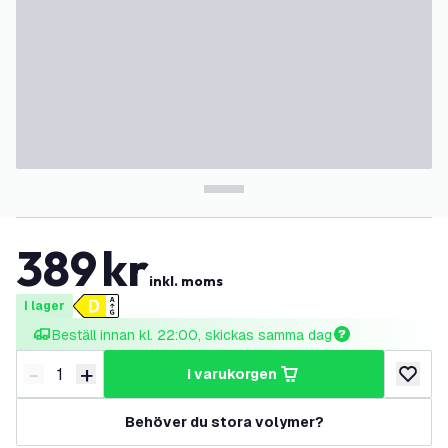
389
kr
inkl. moms
I lager
Beställ innan kl. 22:00, skickas samma dag
-
+
i varukorgen
Minska antal
Öka antal
lägg till
Behöver du stora volymer?