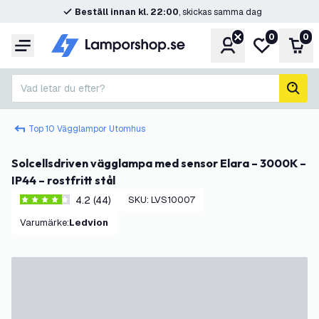
Beställ innan kl. 22:00
, skickas samma dag
0
0
Konto
Min önskelis
Var
Meny
Vad letar du efter?
sök
Top 10 Vägglampor Utomhus
Solcellsdriven vägglampa med sensor Elara – 3000K –
IP44 – rostfritt stål
4.2 (44)
SKU
:
LVS10007
4.2 stjärnbetyg
Varumärke
:
Ledvion