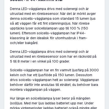
Denna LED-vägglampa drivs med solenergi och är
utrustad med en rörelsesensor. När det är mörkt avger
denna solcells-vägglampa som standard 15 lumen ljus
så att väggen får ett fint stämningsljus. När rörelse
upptäcks lyser solcellslampan upp till 100 % (150
lumen). Eftersom solcells-vägglampan har IP44-
klassning är den idealisk för utomhusbruk i fram-
och/eller bakgård.
Denna LED-vägglampa drivs med solenergi och är
utrustad med en rörelsesensor som har en räckvidd på
5 till 8 meter i en vinkel på 100 grader.
Solcells-vägglampan har en fin varmvit ljusfärg på 3000
kelvin och har ett ljusflöde på 150 lumen. Dessutom
drivs solcells-vägglampan helt av solenergi. Vägglampan
behöver därför inte anslutas till elnätet; du behöver bara
montera vägglampan på väggen.
Hur länge en solcellslampa lyser beror på mängden
(sol)ljus. Med mer ljus laddas batteriet upp mer. Under
mörka vinterperioder laddas batteriet också mindre eller