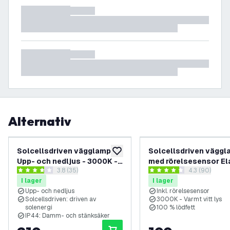
Alternativ
Solcellsdriven vägglampa -
Solcellsdriven vägg
lägg till i önskelistan
Upp- och nedljus - 3000K -
med rörelsesensor Ela
öppna recensionspanel
3.8 (35)
öppna recens
4.3 (90)
IP44 - Svart
3000K - 150 lumen - 
3.8 stjärnbetyg
4.3 stjärnbetyg
I lager
I lager
Upp- och nedljus
Inkl. rörelsesensor
Solcellsdriven: driven av
3000K - Varmt vitt lys
solenergi
100 % lödfett
IP44: Damm- och stänksäker