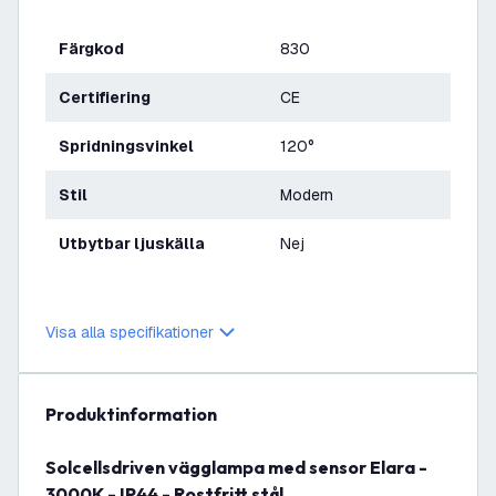
Färgkod
830
Certifiering
CE
Spridningsvinkel
120°
Stil
Modern
Utbytbar ljuskälla
Nej
Visa alla specifikationer
produktinformation
Solcellsdriven vägglampa med sensor Elara -
3000K - IP44 - Rostfritt stål