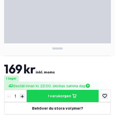
169
kr
inkl. moms
I lager
Beställ innan kl. 22:00, skickas samma dag
-
+
i varukorgen
Minska antal
Öka antal
lägg till
Behöver du stora volymer?