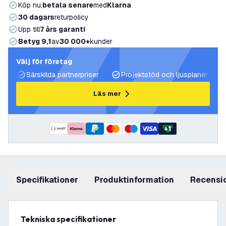
Köp nu,
betala senare
med
Klarna
30 dagars
returpolicy
Upp till
7 års garanti
Betyg 9,1
av
30 000+
kunder
Välj för företag
Särskilda partnerpriser
Projektstöd och ljusplaner
Läs mer
+
1
Specifikationer
produktinformation
recensi
Tekniska specifikationer