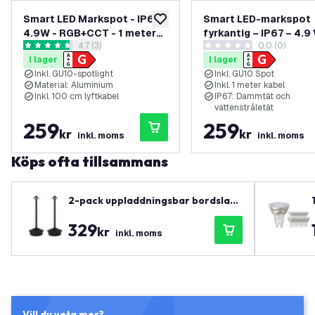
Smart LED Markspot - IP67 -
Smart LED-markspot
lägg till i önskelistan
4.9W - RGB+CCT - 1 meter
fyrkantig – IP67 – 4.9
öppna recensionspanel
4.7 (3)
0.0 (0)
kabel - Svart
RGB+CCT – 1 meter k
4.7 stjärnbetyg
0 stjärnbetyg
I lager
I lager
Inkl. GU10-spotlight
Inkl. GU10 Spot
Material: Aluminium
Inkl. 1 meter kabel
Inkl. 100 cm lyftkabel
IP67: Dammtät och
vattenstråletät
259
259
kr
kr
inkl. moms
inkl. moms
Köps ofta tillsammans
2-pack uppladdningsbar bordslam
pa USB – Svart – IP20 – Trådlös – Di
329
mbar – CCT – 3600 mAh batteri – Al
kr
inkl. moms
ba
Vill du veta mer?