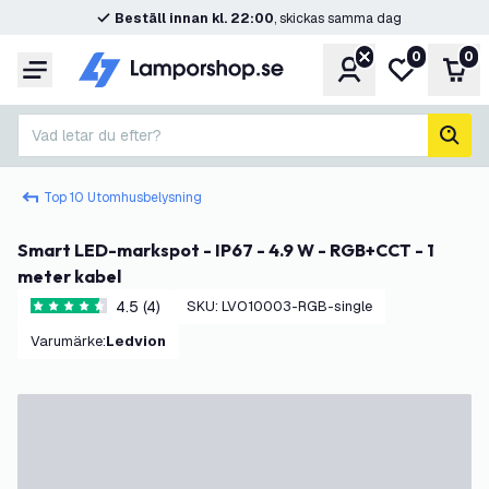
Beställ innan kl. 22:00
, skickas samma dag
0
0
Konto
Min önskelis
Var
Meny
Vad letar du efter?
sök
Top 10 Utomhusbelysning
Smart LED-markspot - IP67 - 4.9 W - RGB+CCT - 1
meter kabel
4.5 (4)
SKU
:
LVO10003-RGB-single
4.5 stjärnbetyg
Varumärke
:
Ledvion