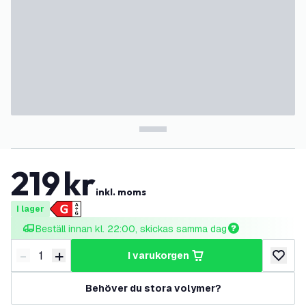
219
kr
inkl. moms
I lager
Beställ innan kl. 22:00, skickas samma dag
-
+
i varukorgen
Minska antal
Öka antal
lägg till
Behöver du stora volymer?