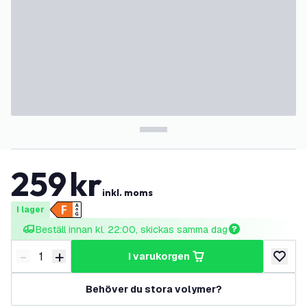
259
kr
inkl. moms
I lager
Beställ innan kl. 22:00, skickas samma dag
-
+
i varukorgen
Minska antal
Öka antal
lägg till
Behöver du stora volymer?