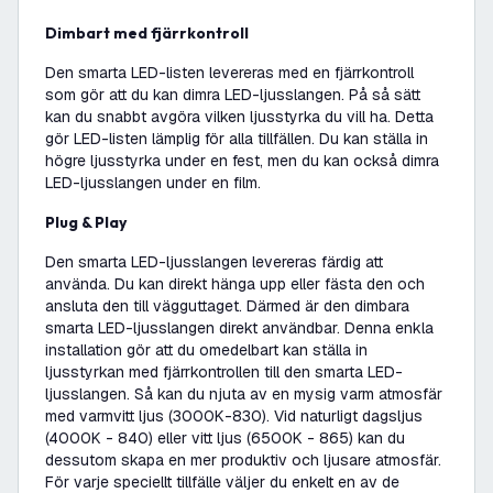
Dimbart med fjärrkontroll
Den smarta LED-listen levereras med en fjärrkontroll
som gör att du kan dimra LED-ljusslangen. På så sätt
kan du snabbt avgöra vilken ljusstyrka du vill ha. Detta
gör LED-listen lämplig för alla tillfällen. Du kan ställa in
högre ljusstyrka under en fest, men du kan också dimra
LED-ljusslangen under en film.
Plug & Play
Den smarta LED-ljusslangen levereras färdig att
använda. Du kan direkt hänga upp eller fästa den och
ansluta den till vägguttaget. Därmed är den dimbara
smarta LED-ljusslangen direkt användbar. Denna enkla
installation gör att du omedelbart kan ställa in
ljusstyrkan med fjärrkontrollen till den smarta LED-
ljusslangen. Så kan du njuta av en mysig varm atmosfär
med varmvitt ljus (3000K-830). Vid naturligt dagsljus
(4000K - 840) eller vitt ljus (6500K - 865) kan du
dessutom skapa en mer produktiv och ljusare atmosfär.
För varje speciellt tillfälle väljer du enkelt en av de