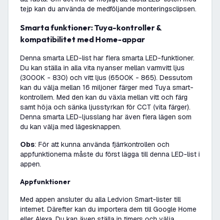
tejp kan du använda de medföljande monteringsclipsen.
Smarta funktioner: Tuya-kontroller &
kompatibilitet med Home-appar
Denna smarta LED-list har flera smarta LED-funktioner.
Du kan ställa in alla vita nyanser mellan varmvitt ljus
(3000K - 830) och vitt ljus (6500K - 865). Dessutom
kan du välja mellan 16 miljoner färger med Tuya smart-
kontrollern. Med den kan du växla mellan vitt och färg
samt höja och sänka ljusstyrkan för CCT (vita färger).
Denna smarta LED-ljusslang har även flera lägen som
du kan välja med lägesknappen.
Obs
: För att kunna använda fjärrkontrollen och
appfunktionerna måste du först lägga till denna LED-list i
appen.
Appfunktioner
Med appen ansluter du alla Ledvion Smart-lister till
internet. Därefter kan du importera dem till Google Home
eller Alexa. Du kan även ställa in timers och välja