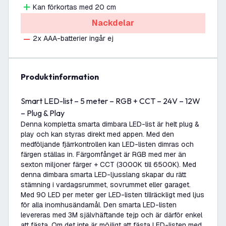
Kan förkortas med 20 cm
Nackdelar
2x AAA-batterier ingår ej
produktinformation
Smart LED-list – 5 meter – RGB + CCT – 24V – 12W
– Plug & Play
Denna kompletta smarta dimbara LED-list är helt plug &
play och kan styras direkt med appen. Med den
medföljande fjärrkontrollen kan LED-listen dimras och
färgen ställas in. Färgomfånget är RGB med mer än
sexton miljoner färger + CCT (3000K till 6500K). Med
denna dimbara smarta LED-ljusslang skapar du rätt
stämning i vardagsrummet, sovrummet eller garaget.
Med 90 LED per meter ger LED-listen tillräckligt med ljus
för alla inomhusändamål. Den smarta LED-listen
levereras med 3M självhäftande tejp och är därför enkel
att fästa. Om det inte är möjligt att fästa LED-listen med