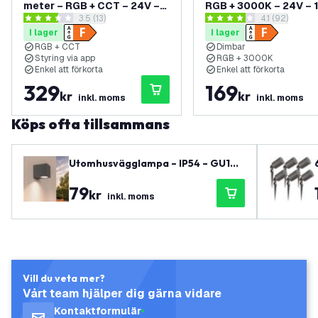
meter – RGB + CCT – 24V –
RGB + 3000K – 24V – 
öppna recensionspanel
3.5 (13)
öppna recens
4.1 (92)
19W – Plug & Play
Plug & Play
3.5 stjärnbetyg
4.1 stjärnbetyg
I lager
I lager
RGB + CCT
Dimbar
Styring via app
RGB + 3000K
Enkel att förkorta
Enkel att förkorta
329
169
kr
kr
inkl. moms
inkl. moms
Köps ofta tillsammans
Utomhusvägglampa – IP54 – GU10-
sockel – Kub – Antracit
79
kr
inkl. moms
Vill du veta mer?
Vårt team hjälper dig gärna vidare
Kontaktformulär