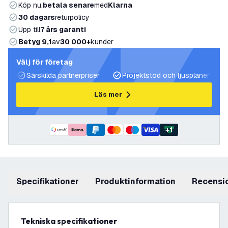
Köp nu,
betala senare
med
Klarna
30 dagars
returpolicy
Upp till
7 års garanti
Betyg 9,1
av
30 000+
kunder
Välj för företag
Särskilda partnerpriser
Projektstöd och ljusplaner
Läs mer
+
1
Specifikationer
produktinformation
recensi
Tekniska specifikationer