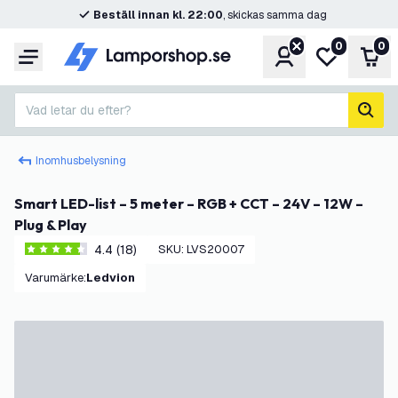
Beställ innan kl. 22:00
, skickas samma dag
0
0
Konto
Min önskelis
Var
Meny
Vad letar du efter?
sök
Inomhusbelysning
Smart LED-list – 5 meter – RGB + CCT – 24V – 12W –
Plug & Play
4.4 (18)
SKU
:
LVS20007
4.4 stjärnbetyg
Varumärke
:
Ledvion