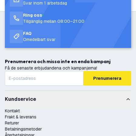
Svar inom 1 arbetsdag
Ring oss
Tillgänglig mellan 08:00–21:00
FAQ
Omedelbart svar
Prenumerera och missa inte en enda kampanj
Få de senaste erbjudandena och kampanjerna!
Prenumerera
Kundservice
Kontakt
Frakt & leverans
Returer
Betalningsmetoder
Återbetalningar