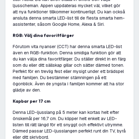
ljusscheman. Appen uppdateras mycket väl, vilket gör
att nya funktioner tillkommer kontinuerligt. Du kan också
ansluta denna smarta LED-list till de flesta smarta hem-
assistenter, såsom Google Home, Alexa & Siri.
RGB: Välj dina favoritfärger
Förutom vita nyanser (CCT) har denna smarta LED-list
även en RGB-funktion. Denna smidiga funktion gör att
du kan välja dina favoritfärger. Du ställer direkt in en färg
som du eller ditt sällskap gillar och sätter därmed tonen.
Perfekt för en trevlig fest eller mysigt under ett brädspel
med familjen. Du bestämmer stämningen på ett
ögonblick. Även de yngsta i familjen kommer att ha stor
glädje av den.
Kapbar per 17 cm
Denna LED-ljusslang på 5 meter kan kortas helt efter
önskemål per 16,7 cm. Du klipper helt enkelt av LED-
listen till rätt längd för ett snyggt och effektivt utrymme.
Därmed passar LED-ljusslangen perfekt runt din TV, byrå
eller ditt skrivbord.