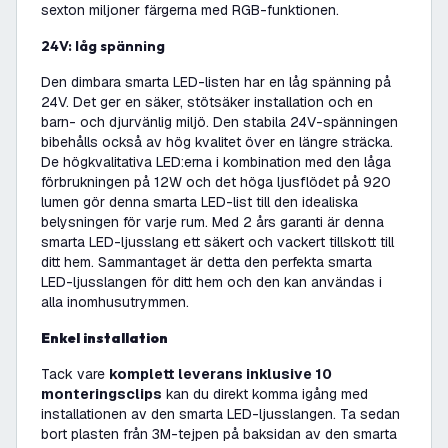
sexton miljoner färgerna med RGB-funktionen.
24V: låg spänning
Den dimbara smarta LED-listen har en låg spänning på
24V. Det ger en säker, stötsäker installation och en
barn- och djurvänlig miljö. Den stabila 24V-spänningen
bibehålls också av hög kvalitet över en längre sträcka.
De högkvalitativa LED:erna i kombination med den låga
förbrukningen på 12W och det höga ljusflödet på 920
lumen gör denna smarta LED-list till den idealiska
belysningen för varje rum. Med 2 års garanti är denna
smarta LED-ljusslang ett säkert och vackert tillskott till
ditt hem. Sammantaget är detta den perfekta smarta
LED-ljusslangen för ditt hem och den kan användas i
alla inomhusutrymmen.
Enkel installation
Tack vare
komplett leverans inklusive 10
monteringsclips
kan du direkt komma igång med
installationen av den smarta LED-ljusslangen. Ta sedan
bort plasten från 3M-tejpen på baksidan av den smarta