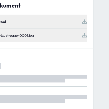
dokument
nual
-label-page-0001.jpg