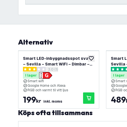
Alternativ
Smart LED-inbyggnadsspot svart
Smart L
lägg till i önskelistan
– Sevilla – Smart WiFi – Dimbar –
Sevilla
öppna recensionspanel
3.0 (1)
RGB+CCT
RGB+CC
3 stjärnbetyg
5 stjärnb
I lager
I lager
Smart wifi
Smart w
Google Home och Alexa
Google
RGB och varmt til vitt ljus
RGB och
199
489
kr
inkl. moms
Köps ofta tillsammans