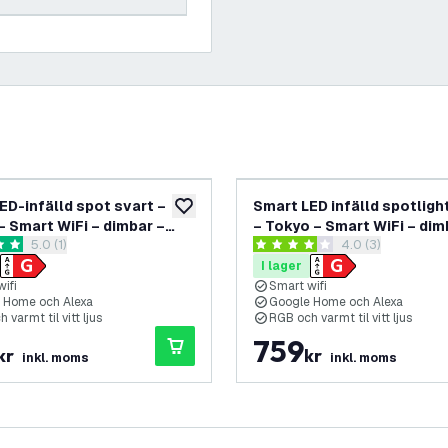
ED-infälld spot svart –
Smart LED infälld spotligh
lägg till i önskelistan
 – Smart WiFi – dimbar –
– Tokyo – Smart WiFi – dim
öppna recensionspanel
5.0 (1)
öppna recensions
4.0 (3)
T – 3-pack
RGB+CCT – 6-pack
etyg
4 stjärnbetyg
I lager
ifi
Smart wifi
 Home och Alexa
Google Home och Alexa
 varmt til vitt ljus
RGB och varmt til vitt ljus
759
kr
kr
inkl. moms
inkl. moms