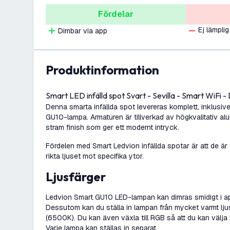
Fördelar
Ej lämplig
Dimbar via app
produktinformation
Smart LED infälld spot Svart - Sevilla - Smart WiF
Denna smarta infällda spot levereras komplett, inklusiv
GU10-lampa. Armaturen är tillverkad av högkvalitativ a
stram finish som ger ett modernt intryck.
Fördelen med Smart Ledvion infällda spotar är att de är t
rikta ljuset mot specifika ytor.
Ljusfärger
Ledvion Smart GU10 LED-lampan kan dimras smidigt i ap
Dessutom kan du ställa in lampan från mycket varmt ljus (
(6500K). Du kan även växla till RGB så att du kan välja 
Varje lampa kan ställas in separat.