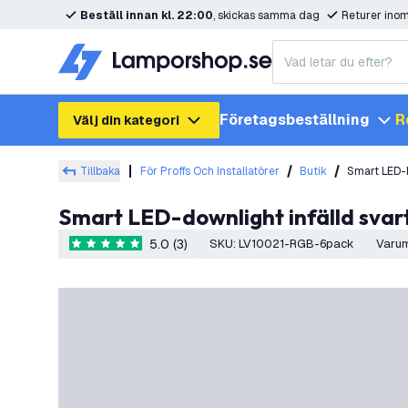
Beställ innan kl. 22:00
, skickas samma dag
Returer ino
Företagsbeställning
R
Välj din kategori
Tillbaka
För Proffs Och Installatörer
Butik
Smart LED-D
Smart LED-downlight infälld svar
5.0 (3)
SKU
:
LV10021-RGB-6pack
Varu
5 stjärnbetyg