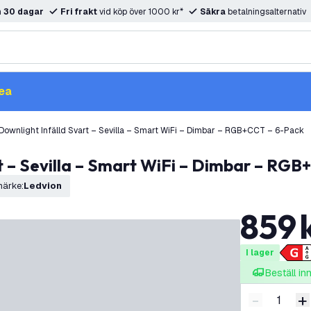
m
30 dagar
Fri frakt
vid köp över 1000 kr*
Säkra
betalningsalternativ
ea
ownlight Infälld Svart – Sevilla – Smart WiFi – Dimbar – RGB+CCT – 6-Pack
t – Sevilla – Smart WiFi – Dimbar – RG
märke
:
Ledvion
859
I lager
Beställ i
-
+
Minska ant
Ö