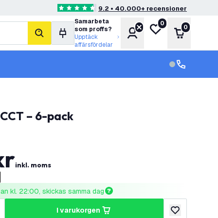
9.2 • 40.000+ recensioner
4.6 stjärnbetyg
Samarbeta
0
Min önskelista
0
som proffs?
Konto
Varukorg
sök
Upptäck
affärsfördelar
kundservice in
kundservice
B+CCT – 6-pack
kr
inkl. moms
nnan kl. 22:00, skickas samma dag
i varukorgen
al
ka antal
lägg till i önske