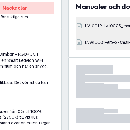
Manualer och 
Nackdelar
 för fuktiga rum
LV10012-LV10025_ma
lvw10001-erp-2-small
i - Dimbar - RGB+CCT
e en Smart Ledvion WiFi
luminium och har en snygg,
iltbara. Det gör att du kan
pen från 0% till 100%.
2700K) till vitt ljus
bland över en miljon färger.