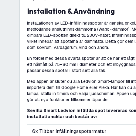
Installation & Användning
Installationen av LED-infällningsspotar är ganska enkel
medföljande anslutningsklämmorna (Wago-klämmor). M
dimbara LED-spotten direkt till 230V-nätet. Infällnings
vilket innebär att spotarna är dammtäta. Detta gör dem 
som sovrum, vardagsrum, vind och andra.
En fördel med dessa svarta spotar är att de har ett låg
ett hålmått på 75–80 mm i diameter och ett inbyggna
passar dessa spotar i stort sett alla tak.
Med appen ansluter du alla Ledvion Smart-lampor till int
importera dem till Google Home eller Alexa. Här kan du ä
lampa, ställa in timers och välja ljusscheman. Appen up
gör att nya funktioner tillkommer löpande.
Sevilla Smart Ledvion infällda spot levereras ko
installationsklar och består av:
6x Tiltbar infällningsspotarmatur