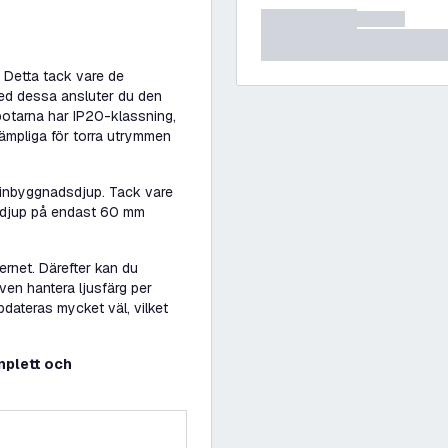
. Detta tack vare de
ed dessa ansluter du den
spotarna har IP20-klassning,
lämpliga för torra utrymmen
t inbyggnadsdjup. Tack vare
dsdjup på endast 60 mm
ernet. Därefter kan du
ven hantera ljusfärg per
pdateras mycket väl, vilket
mplett och