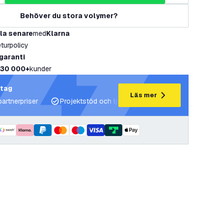
Behöver du stora volymer?
la senare
med
Klarna
eturpolicy
 garanti
30 000+
kunder
etag
Läs mer
partnerpriser
Projektstöd och ljusplaner
Expertrådgivning 