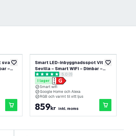
t svart
Smart LED-inbyggnadsspot Vit –
Sm
lägg till i önskelistan
lägg till i önskel
bar –
Sevilla – Smart WiFi – Dimbar –
– R
panel
öppna recensionspanel
5.0 (1)
RGB+CCT – 6-pack
RG
5 stjärnbetyg
4.9
I lager
I 
Smart wifi
S
Google Home och Alexa
G
RGB och varmt til vitt ljus
R
859
6
kr
inkl. moms