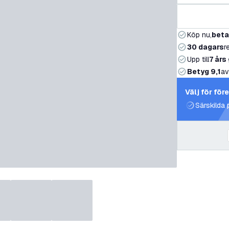
Köp nu,
beta
30 dagars
r
Upp till
7 års
Betyg 9,1
av
Välj för för
Särskilda 