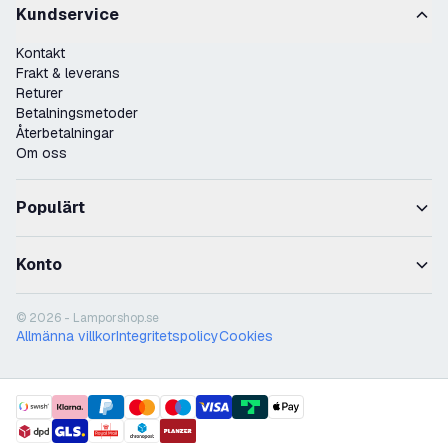
Kundservice
Kontakt
Frakt & leverans
Returer
Betalningsmetoder
Återbetalningar
Om oss
Populärt
Konto
© 2026 - Lamporshop.se
Allmänna villkor
Integritetspolicy
Cookies
payment methods
shipment methods