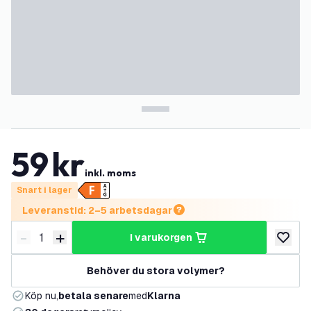
59
kr
inkl. moms
Snart i lager
Leveranstid: 2–5 arbetsdagar
-
+
i varukorgen
Minska antal
Öka antal
lägg till
Behöver du stora volymer?
Köp nu,
betala senare
med
Klarna