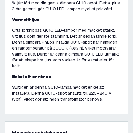
% jämfört med din gamla dimbara GU10-spot. Detta, plus
3 års garanti, gör GU10 LED-lampan mycket prisvärd.
Varmvitt ljus
Ofta förknippas GU10 LED-lampor med mycket starkt,
vitt ljus som ger lite stämning. Det är sedan länge förbi.
Denna dimbara Philips infällda GU10-spot har nämligen
en färgtemperatur på 3000 K (Kelvin), vilket motsvarar
varmvitt ljus. Därför är denna dimbara GU10 LED utmärkt
för att skapa bra ljus som varken är för varmt eller för
kallt.
Enkel att använda
Slutligen är denna GU10-lampa mycket enkel att
installera. Denna GU10-spot ansluts till 220–240 V
(volt), vilket gör att ingen transformator behövs.
Manualer och dokument