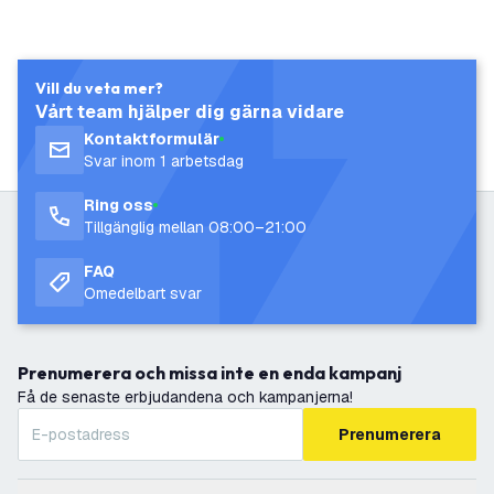
Vill du veta mer?
Vårt team hjälper dig gärna vidare
Kontaktformulär
Svar inom 1 arbetsdag
Ring oss
Tillgänglig mellan 08:00–21:00
FAQ
Omedelbart svar
Prenumerera och missa inte en enda kampanj
Få de senaste erbjudandena och kampanjerna!
Prenumerera