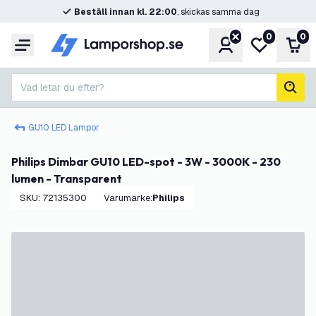
Beställ innan kl. 22:00
, skickas samma dag
0
0
Konto
Min önskelis
Var
Meny
Vad letar du efter?
sök
GU10 LED Lampor
Philips Dimbar GU10 LED-spot - 3W - 3000K - 230
lumen - Transparent
SKU
:
72135300
Varumärke
:
Philips