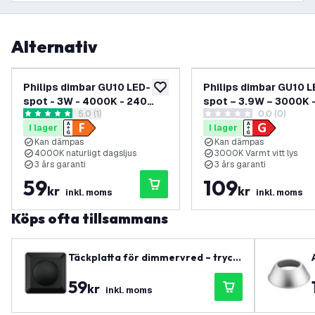
Alternativ
Philips dimbar GU10 LED-
Philips dimbar GU10 L
lägg till i önskelistan
spot - 3W - 4000K - 240
spot – 3.9W – 3000K 
öppna recensionspanel
5.0 (1)
0.0 (0)
lumen - transparent
lumen – transparent
5 stjärnbetyg
0 stjärnbetyg
I lager
I lager
Kan dämpas
Kan dämpas
4000K naturligt dagsljus
3000K Varmt vitt lys
3 års garanti
3 års garanti
59
109
kr
kr
inkl. moms
inkl. moms
Köps ofta tillsammans
Täckplatta för dimmervred – tryck/
vrid
59
kr
inkl. moms