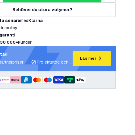
Behöver du stora volymer?
la senare
med
Klarna
eturpolicy
 garanti
30 000+
kunder
etag
Läs mer
partnerpriser
Projektstöd och ljusplaner
Expertrådgivning 