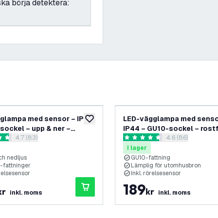
ka börja detektera:
glampa med sensor – IP44
LED-vägglampa med senso
lägg till i önskelistan
sockel – upp & ner –
IP44 – GU10-sockel – rostfr
öppna recensionspanel
4.7 (83)
öppna recension
4.6 (86)
t stål – för inom- och
– för inom- & utomhusbru
nbetyg
4.6 stjärnbetyg
sbruk
I lager
ch nedljus
GU10-fattning
-fattninger
Lämplig för utomhusbron
örelsesensor
Inkl. rörelsesensor
189
kr
kr
inkl. moms
inkl. moms