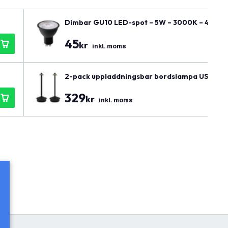
Dimbar GU10 LED-spot – 5W – 3000K – 400 lu
45
kr
inkl. moms
2-pack uppladdningsbar bordslampa USB – Sva
329
kr
inkl. moms