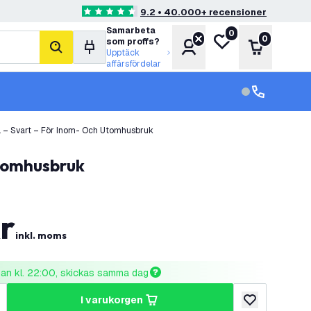
9.2 • 40.000+ recensioner
4.6 stjärnbetyg
Samarbeta
0
Min önskelista
0
som proffs?
Konto
Varukorg
sök
Upptäck
affärsfördelar
kundservice in
kundservice
 – Svart – För Inom- Och Utomhusbruk
utomhusbruk
r
inkl. moms
nnan kl. 22:00, skickas samma dag
i varukorgen
al
ka antal
lägg till i önske