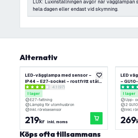
LUX: Luxinställningen avgör när vägglampan s
hela dagen eller endast vid skymning.
Alternativ
LED-vägglampa med sensor –
LED väg
lägg till i önskelistan
IP44 – E27-sockel – rostfritt stål –
– GU10-
öppna recensionspanel
4.1 (97)
för inom- & utomhusbruk
rostfrit
4.1 stjärnbetyg
4.7 stjär
utomhu
I lager
I lager
E27-fattning
Upp- o
Lämplig för utomhusbron
2 GU10
Inkl. rörelsesensor
Inkl. r
219
269
kr
inkl. moms
Köps ofta tillsammans