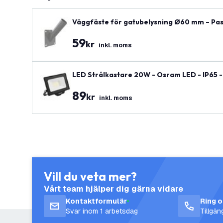
Väggfäste för gatubelysning Ø60 mm – Pas
59
kr
inkl. moms
LED Strålkastare 20W - Osram LED - IP65 -
89
kr
inkl. moms
Vill du veta mer?
Vårt team hjälper dig gärna vidare
Kontaktformulär
Ring 
Svar inom 1 arbetsdag
Tillgä