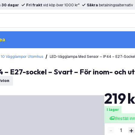
m
30 dagar
Fri frakt
vid köp över 1000 kr*
Säkra
betalningsalternativ
ea
 10 Vägglampor Utomhus
LED-Vägglampa Med Sensor – IP44 – E27-Sockel
 – E27-sockel – Svart – För inom- och 
dvion
219
k
I lager
Beställ i
-
+
Minska ant
Ö