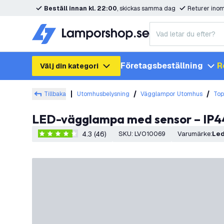
Beställ innan kl. 22:00
, skickas samma dag
Returer ino
Företagsbeställning
R
Välj din kategori
Tillbaka
Utomhusbelysning
Vägglampor Utomhus
Top
LED-vägglampa med sensor – IP44
4.3 (46)
SKU
:
LVO10069
Varumärke
:
Le
4.3 stjärnbetyg