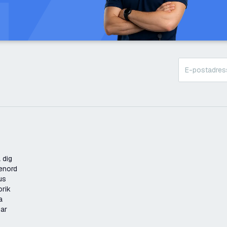
 dig
enord
us
orik
a
gar