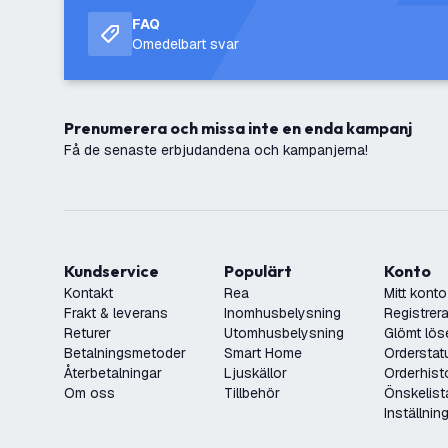
FAQ
Omedelbart svar
Prenumerera och missa inte en enda kampanj
Få de senaste erbjudandena och kampanjerna!
Kundservice
Populärt
Konto
Kontakt
Rea
Mitt konto
Frakt & leverans
Inomhusbelysning
Registrera
Returer
Utomhusbelysning
Glömt lös
Betalningsmetoder
Smart Home
Orderstat
Återbetalningar
Ljuskällor
Orderhist
Om oss
Tillbehör
Önskelist
Inställnin