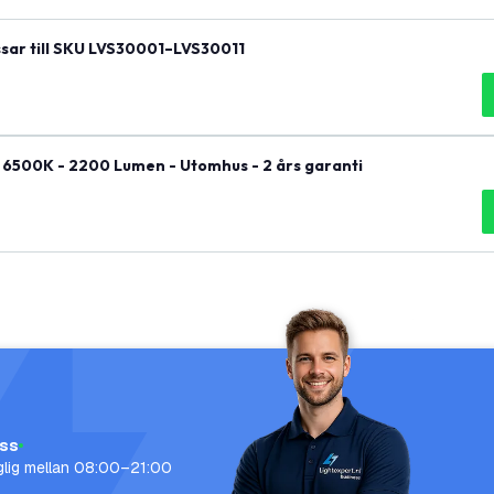
sar till SKU LVS30001–LVS30011
 6500K - 2200 Lumen - Utomhus - 2 års garanti
oss
nglig mellan 08:00–21:00