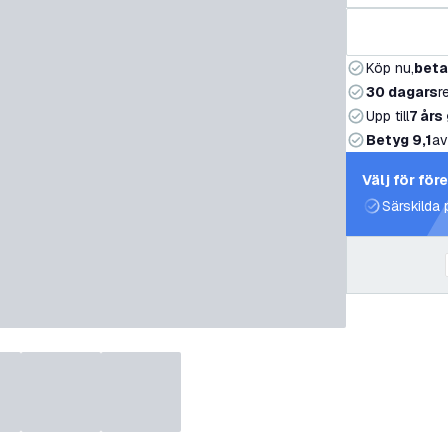
Köp nu,
beta
30 dagars
r
Upp till
7 års
Betyg 9,1
av
Välj för för
Särskilda 