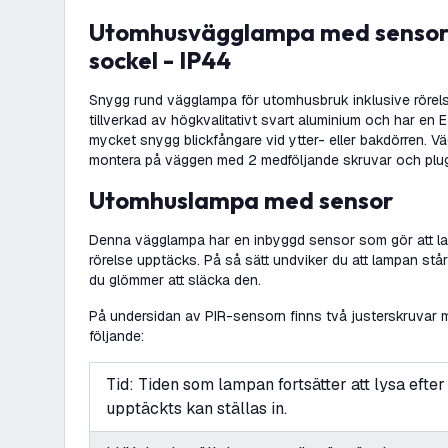
Utomhusvägglampa med sensor - Svart - E27-
sockel - IP44
Snygg rund vägglampa för utomhusbruk inklusive rörel
tillverkad av högkvalitativt svart aluminium och har en 
mycket snygg blickfångare vid ytter- eller bakdörren. V
montera på väggen med 2 medföljande skruvar och plug
Utomhuslampa med sensor
Denna vägglampa har en inbyggd sensor som gör att l
rörelse upptäcks. På så sätt undviker du att lampan står
du glömmer att släcka den.
På undersidan av PIR-sensorn finns två justerskruvar m
följande:
Tid: Tiden som lampan fortsätter att lysa efter 
upptäckts kan ställas in.