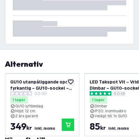
Alternativ
GU10 utanpåliggande spot
LED Takspot Vit – Vrid
lägg till i önskelistan
fyrkantig – GU10-sockel –
Dimbar – GU10-sockel
0.0 (0)
öppna recens
5.0 (8)
vit
Utanpåliggande
0 stjärnbetyg
5 stjärnbetyg
I lager
I lager
GU10 lyftbeslag
Dimbar
Höjd: 12 cm
IP20: inomhusbro
2 års garanti
Velägt till: 1x GU10
349
85
kr
kr
inkl. moms
inkl. moms