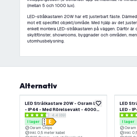
(mellan 5 och 1000 lux).
LED-strålkastaren 20W har ett justerbart fäste. Därmed 
mot ett specifikt objekt/område. Med hjälp av det juste
enkelt montera LED-strålkastaren på väggen. Därför är d
skyltfönster, showrooms, byggnader och områden, men 
utomhusbelysning.
Alternativ
LED Strålkastare 20W - Osram LED
LED Str
lägg till i önskelistan
- IP44 - Med Rörelsevakt - 4000K
LED - I
öppna recensionspanel
4.4 (69)
- 12.000 Lumen - Utomhus - 5 års
6500K -
4.4 stjärnbetyg
4.2 stjär
garanti
- 5 års 
I lager
I lager
Osram Chips
Osram 
Inkl. 0,5 meter kabel
Inkl. 0