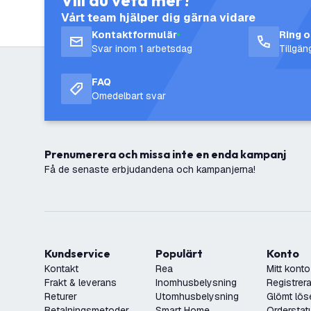
Vill du veta mer?
Vårt team hjälper dig gärna vidare
Kontaktformulär
Ring 
Svar inom 1 arbetsdag
Tillgä
FAQ
Omedelbart svar
Prenumerera och missa inte en enda kampanj
Få de senaste erbjudandena och kampanjerna!
Kundservice
Populärt
Konto
Kontakt
Rea
Mitt konto
Frakt & leverans
Inomhusbelysning
Registrera
Returer
Utomhusbelysning
Glömt lös
Betalningsmetoder
Smart Home
Orderstat