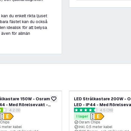
kan du enkelt rikta ljuset
rbara fästet kan du också
en idealisk för att belysa
även för allmän
ålkastare 150W - Osram
LED Strålkastare 200W - 
lägg till i önskelistan
P44 - Med Rörelsevakt -
LED - IP44 - Med Rörelseva
öppna recensionspanel
4.2 (9)
öppna recension
4.5 (36)
 12.000 Lumen - Utomhus
6500K - 12.000 Lumen - U
nbetyg
4.5 stjärnbetyg
garanti
- 5 års garanti
I lager
Chips
Osram Chips
,5 meter kabel
Inkl. 0,5 meter kabel