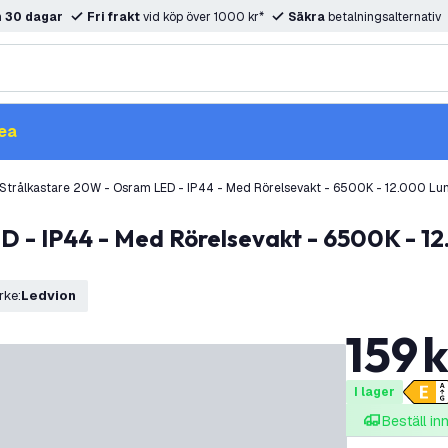
m
30 dagar
Fri frakt
vid köp över 1000 kr*
Säkra
betalningsalternativ
ea
Strålkastare 20W - Osram LED - IP44 - Med Rörelsevakt - 6500K - 12.000 Lu
rke
:
Ledvion
159
k
I lager
Beställ i