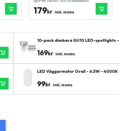
IP65 Damm- och strålesskydd
I
179
1
kr
inkl. moms
10-pack dimbara GU10 LED-spotlights – 3W 
169
kr
inkl. moms
LED Väggarmatur Ovall - 6.5W - 4000K - 700 lu
99
kr
inkl. moms