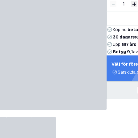
-
+
Minska ant
Ö
Köp nu,
beta
30 dagars
r
Upp till
7 års
Betyg 9,1
av
Välj för för
Särskilda 