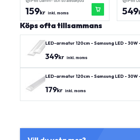
IP65 Damm- och strålesskydd
IP65 D
159
549
kr
inkl. moms
Köps ofta tillsammans
LED-armatur 120cm - Samsung LED - 30W - 1
349
kr
inkl. moms
LED-armatur 120cm - Samsung LED - 30W - 1
179
kr
inkl. moms