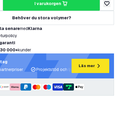
i varukorgen
al
ka antal
lägg till i önske
Behöver du stora volymer?
la senare
med
Klarna
eturpolicy
 garanti
30 000+
kunder
etag
Läs mer
partnerpriser
Projektstöd och ljusplaner
Expertrådgivning 