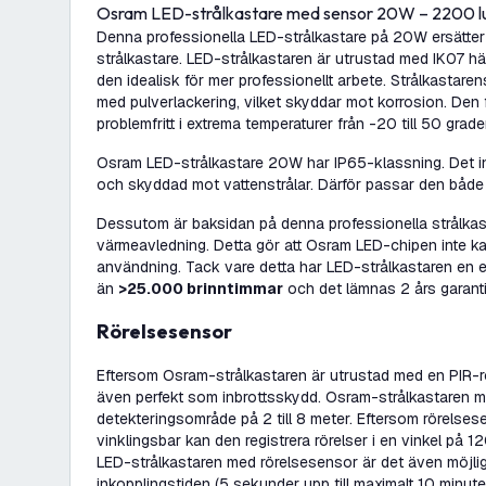
Osram LED-strålkastare med sensor 20W – 2200 
Denna professionella LED-strålkastare på 20W ersätter
strålkastare. LED-strålkastaren är utrustad med IK07 hä
den idealisk för mer professionellt arbete. Strålkastar
med pulverlackering, vilket skyddar mot korrosion. De
problemfritt i extrema temperaturer från -20 till 50 grader
Osram LED-strålkastare 20W har IP65-klassning. Det i
och skyddad mot vattenstrålar. Därför passar den båd
Dessutom är baksidan på denna professionella strålkas
värmeavledning. Detta gör att Osram LED-chipen inte ka
användning. Tack vare detta har LED-strålkastaren en e
än
>25.000 brinntimmar
och det lämnas 2 års garanti
Rörelsesensor
Eftersom Osram-strålkastaren är utrustad med en PIR-
även perfekt som inbrottsskydd. Osram-strålkastaren m
detekteringsområde på 2 till 8 meter. Eftersom rörelse
vinklingsbar kan den registrera rörelser i en vinkel på 
LED-strålkastaren med rörelsesensor är det även möjligt
inkopplingstiden (5 sekunder upp till maximalt 10 minute