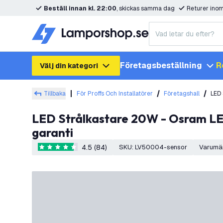
Beställ innan kl. 22:00
, skickas samma dag
Returer ino
Företagsbeställning
R
Välj din kategori
Tillbaka
För Proffs Och Installatörer
Företagshall
LED 
LED Strålkastare 20W - Osram LED - IP44 - Med Rörelsevakt - 6500K - 12.000 Lumen - Utomhus - 5 års
garanti
4.5 (84)
SKU
:
LV50004-sensor
Varumä
4.5 stjärnbetyg