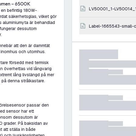
lumen – 6500K
LV50001_1-LV50014_
 en befintlig 180W-
rdat säkerhetsglas, vilket gör
ens aluminiumyta är behandlad
label-1665543-small-c
n fungerar dessutom
.
nnebär att den är dammtät
e inomhus och utomhus.
tare försedd med termisk
n överhettas vid långvarig
xtremt lång livslängd på mer
 på denna strålkastare.
rörelsesensor passar den
ed sensor har ett
sensorn dessutom är
120 grader. På baksidan av
 att ställa in både
r) och ljuskänsligheten