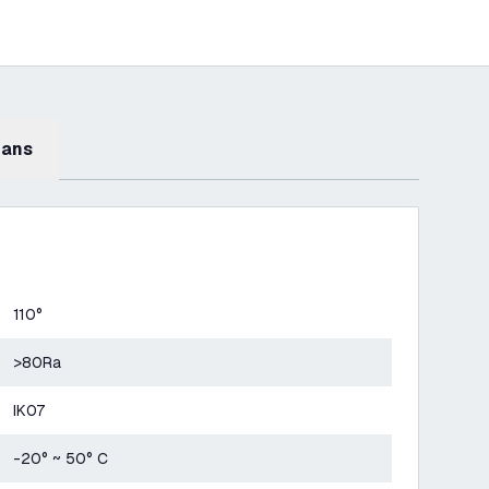
mans
110°
>80Ra
IK07
-20° ~ 50° C