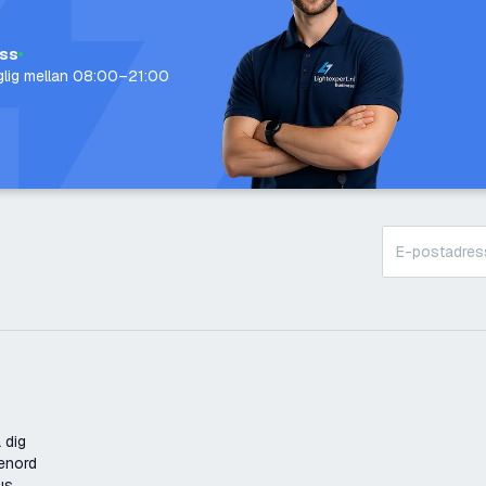
oss
nglig mellan 08:00–21:00
 dig
enord
us