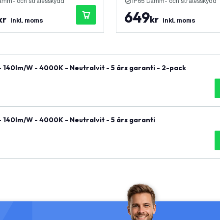
amm- och strålesskydd
IP65 Damm- och strålesskydd
649
kr
kr
inkl. moms
inkl. moms
40lm/W - 4000K - Neutralvit - 5 års garanti - 2-pack
40lm/W - 4000K - Neutralvit - 5 års garanti