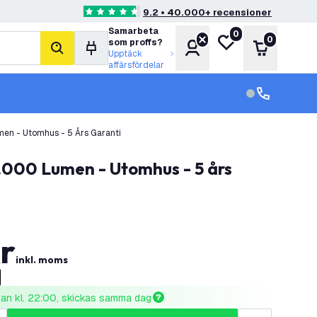
9.2 • 40.000+ recensioner
4.6 stjärnbetyg
Samarbeta
0
Min önskelista
0
som proffs?
Konto
Varukorg
sök
Upptäck
affärsfördelar
kundservice in
kundservice
men - Utomhus - 5 Års Garanti
r
inkl. moms
nnan kl. 22:00, skickas samma dag