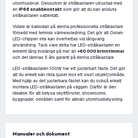
utomhusbruk. Dessutom är strålkastaren utrustad med
en
IP68 snabbkontakt
som gör att du kan ansluta
strålkastaren vattentätt.
Vidare är baksidan på denna professionella strålkastare
försedd med termisk värmeavledning. Det gör att Osram
LED-chippen inte kan överhettas vid långvarig
användning. Tack vare detta har LED-strålkastaren en
extremt lång livslängd på mer än
>60 000 brinntimmar
och det lämnas 5 års garanti på denna strålkastare.
LED-strålkastaren 100W har ett justerbart fäste. Det gör
att du enkelt kan rikta ljuset mot ett visst objekt/område.
Med hjälp av det justerbara fästet kan du också enkelt
montera LED-strålkastaren på väggen. Därför är den
idealisk för att belysa skyltfönster, showrooms,
byggnader, områden samt för allmän utomhusbelysning.
Manualer och dokument