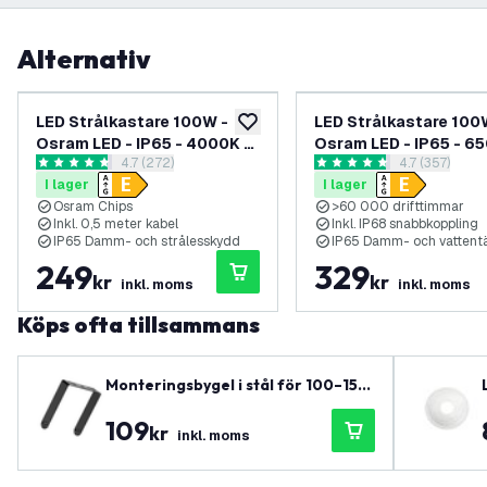
Alternativ
LED Strålkastare 100W -
LED Strålkastare 100
lägg till i önskelistan
Osram LED - IP65 - 4000K -
Osram LED - IP65 - 6
öppna recensionspanel
4.7 (272)
öppna recen
4.7 (357)
12.000 Lumen - Utomhus - 2
12.000 Lumen - Utomh
4.7 stjärnbetyg
4.7 stjärnbetyg
I lager
I lager
års garanti
års garanti
Osram Chips
>60 000 drifttimmar
Inkl. 0,5 meter kabel
Inkl. IP68 snabbkoppling
IP65 Damm- och strålesskydd
IP65 Damm- och vattent
249
329
kr
kr
inkl. moms
inkl. moms
Köps ofta tillsammans
Monteringsbygel i stål för 100–150
–200W LED High Bay – Passar LV70
109
001 till LV70009
kr
inkl. moms