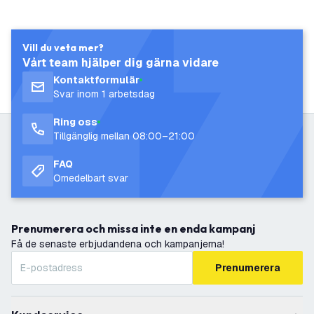
Vill du veta mer?
Vårt team hjälper dig gärna vidare
Kontaktformulär
Svar inom 1 arbetsdag
Ring oss
Tillgänglig mellan 08:00–21:00
FAQ
Omedelbart svar
Prenumerera och missa inte en enda kampanj
Få de senaste erbjudandena och kampanjerna!
Prenumerera