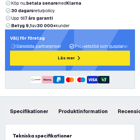
Köp nu,
betala senare
med
Klarna
30 dagars
returpolicy
Upp till
7 års garanti
Betyg 9,1
av
30 000+
kunder
Välj för företag
Särskilda partnerpriser
Projektstöd och ljusplaner
Läs mer
+
1
Specifikationer
produktinformation
recensi
Tekniska specifikationer