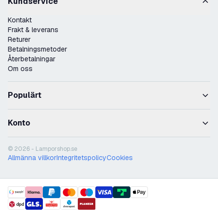
Kundservice
Kontakt
Frakt & leverans
Returer
Betalningsmetoder
Återbetalningar
Om oss
Populärt
Konto
© 2026 - Lamporshop.se
Allmänna villkor
Integritetspolicy
Cookies
payment methods
shipment methods