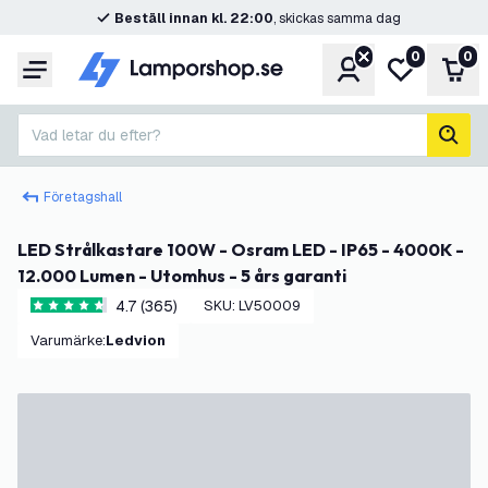
Beställ innan kl. 22:00
, skickas samma dag
0
0
Konto
Min önskelis
Var
Meny
Vad letar du efter?
sök
Företagshall
LED Strålkastare 100W - Osram LED - IP65 - 4000K -
12.000 Lumen - Utomhus - 5 års garanti
4.7 (365)
SKU
:
LV50009
4.7 stjärnbetyg
Varumärke
:
Ledvion