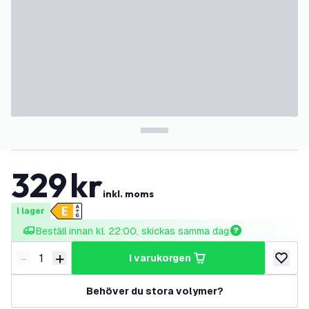
329
kr
inkl. moms
I lager
Beställ innan kl. 22:00, skickas samma dag
-
+
i varukorgen
Minska antal
Öka antal
lägg till
Behöver du stora volymer?