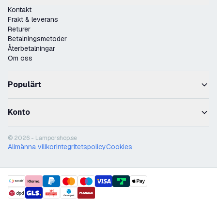
Kontakt
Frakt & leverans
Returer
Betalningsmetoder
Återbetalningar
Om oss
Populärt
Konto
© 2026 - Lamporshop.se
Allmänna villkor
Integritetspolicy
Cookies
payment methods
shipment methods