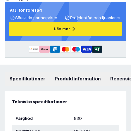
Välj för företag
Särskilda partnerpriser
Projektstöd och ljusplaner
Läs mer
+
1
Specifikationer
produktinformation
recensi
Tekniska specifikationer
Färgkod
830