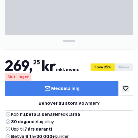
269
,
kr
25
Save 25%
359 kr
inkl. moms
Slut i lager
Meddela mig
lägg till
Behöver du stora volymer?
Köp nu,
betala senare
med
Klarna
30 dagars
returpolicy
Upp till
7 års garanti
Betyg 9,1
av
30 000+
kunder