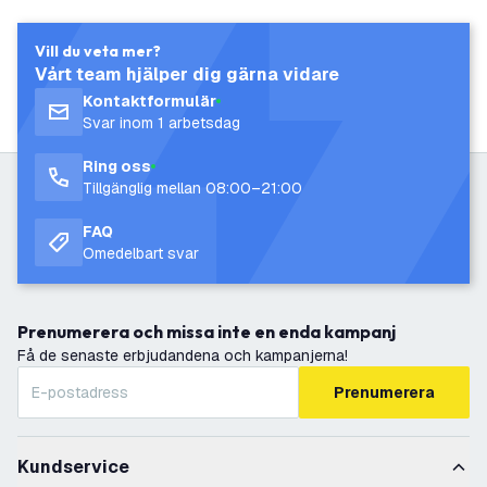
Vill du veta mer?
Vårt team hjälper dig gärna vidare
Kontaktformulär
Svar inom 1 arbetsdag
Ring oss
Tillgänglig mellan 08:00–21:00
FAQ
Omedelbart svar
Prenumerera och missa inte en enda kampanj
Få de senaste erbjudandena och kampanjerna!
Prenumerera
Kundservice