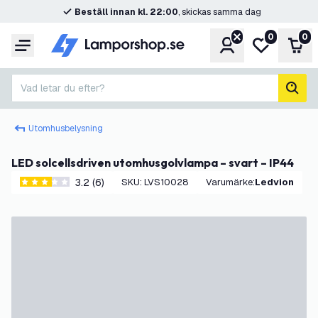
Beställ innan kl. 22:00
, skickas samma dag
0
0
Konto
Min önskelis
Var
Meny
Vad letar du efter?
sök
Utomhusbelysning
LED solcellsdriven utomhusgolvlampa – svart – IP44
3.2 (6)
SKU
:
LVS10028
Varumärke
:
Ledvion
3.2 stjärnbetyg