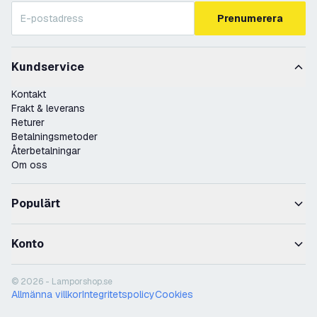
Prenumerera
Kundservice
Kontakt
Frakt & leverans
Returer
Betalningsmetoder
Återbetalningar
Om oss
Populärt
Konto
© 2026 - Lamporshop.se
Allmänna villkor
Integritetspolicy
Cookies