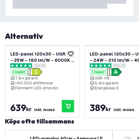
Alternativ
LED-panel 120x30 – UGR <19
LED-panel 120x30 – U
lägg till i önskelistan
– 25W – 160 lm/W – 6000K –
– 24W – 210 lm/W – 4
öppna recensionspanel
5.0 (3)
öppna recens
5.0 (2)
7 års garanti – Energiklass C
5 års garanti – Energi
5 stjärnbetyg
5 stjärnbetyg
I lager
I lager
7 års garanti
UGR <19
>50 000 drifttimmar
5-års garanti
Flimmerfri LED-drivrutin
Energiklass A
639
389
kr
kr
inkl. moms
inkl. moms
Köps ofta tillsammans
LED-armatur 60cm - Samsung LED