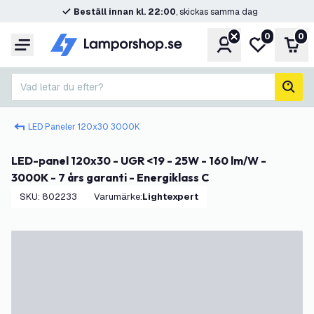
Beställ innan kl. 22:00
, skickas samma dag
0
0
Konto
Min önskelis
Var
Meny
Vad letar du efter?
sök
LED Paneler 120x30 3000K
LED-panel 120x30 - UGR <19 - 25W - 160 lm/W -
3000K - 7 års garanti - Energiklass C
SKU
:
802233
Varumärke
:
Lightexpert