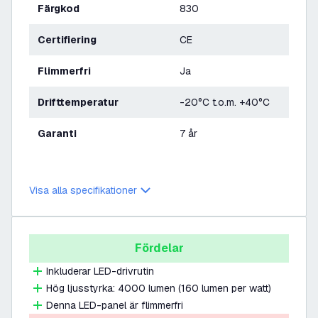
Färgkod
830
Certifiering
CE
Flimmerfri
Ja
Drifttemperatur
-20°C t.o.m. +40°C
Garanti
7 år
Visa alla specifikationer
Fördelar
Inkluderar LED-drivrutin
Hög ljusstyrka: 4000 lumen (160 lumen per watt)
Denna LED-panel är flimmerfri