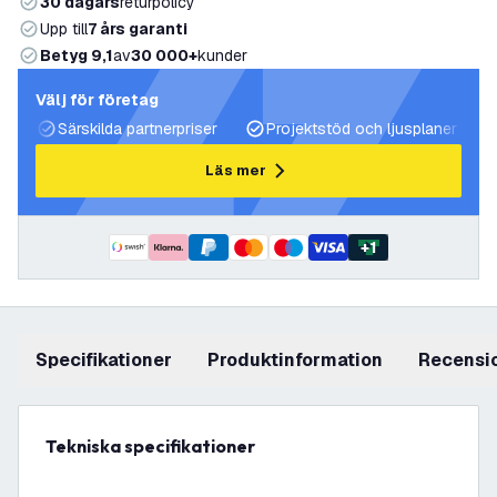
30 dagars
returpolicy
Upp till
7 års garanti
Betyg 9,1
av
30 000+
kunder
Välj för företag
Särskilda partnerpriser
Projektstöd och ljusplaner
Läs mer
+
1
Specifikationer
produktinformation
recensi
Tekniska specifikationer