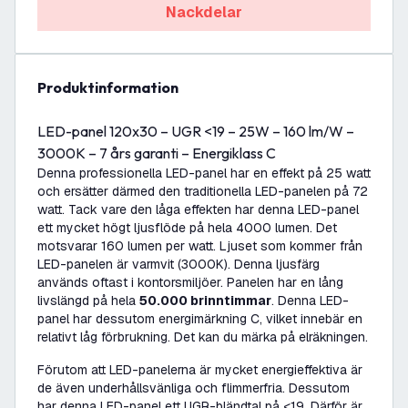
Nackdelar
produktinformation
LED-panel 120x30 – UGR <19 – 25W – 160 lm/W –
3000K – 7 års garanti – Energiklass C
Denna professionella LED-panel har en effekt på 25 watt
och ersätter därmed den traditionella LED-panelen på 72
watt. Tack vare den låga effekten har denna LED-panel
ett mycket högt ljusflöde på hela 4000 lumen. Det
motsvarar 160 lumen per watt. Ljuset som kommer från
LED-panelen är varmvit (3000K). Denna ljusfärg
används oftast i kontorsmiljöer. Panelen har en lång
livslängd på hela
50.000
brinntimmar
. Denna LED-
panel har dessutom energimärkning C, vilket innebär en
relativt låg förbrukning. Det kan du märka på elräkningen.
Förutom att LED-panelerna är mycket energieffektiva är
de även underhållsvänliga och flimmerfria. Dessutom
har denna LED-panel ett UGR-bländtal på <19. Därför är