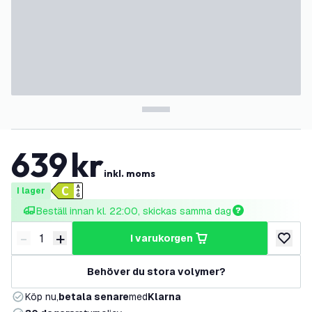
639
kr
inkl. moms
I lager
Beställ innan kl. 22:00, skickas samma dag
-
+
i varukorgen
Minska antal
Öka antal
lägg till
Behöver du stora volymer?
Köp nu,
betala senare
med
Klarna