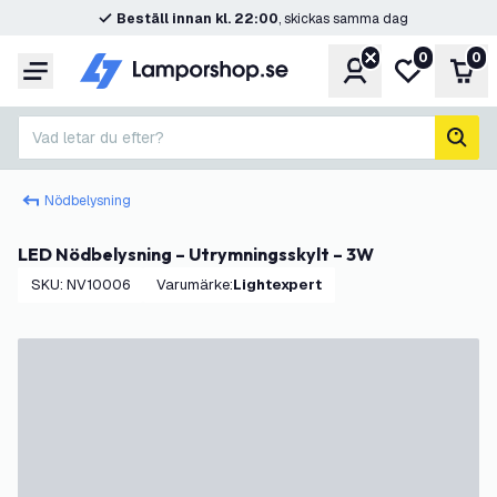
Beställ innan kl. 22:00
, skickas samma dag
0
0
Konto
Min önskelis
Var
Meny
Vad letar du efter?
sök
Nödbelysning
LED Nödbelysning – Utrymningsskylt – 3W
SKU
:
NV10006
Varumärke
:
Lightexpert