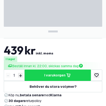
439
kr
inkl. moms
I lager
Beställ innan kl. 22:00, skickas samma dag
-
+
i varukorgen
Minska antal
Öka antal
lägg till
Behöver du stora volymer?
Köp nu,
betala senare
med
Klarna
30 dagars
returpolicy