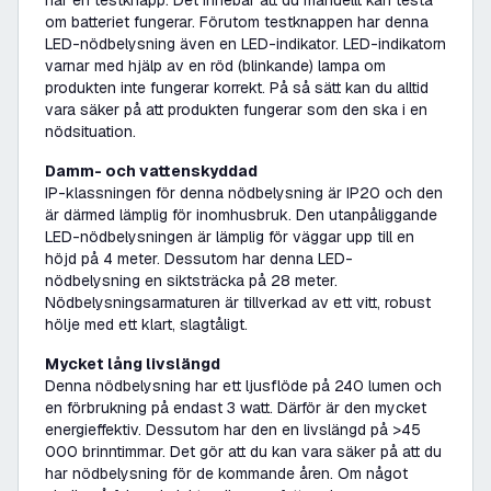
har en testknapp. Det innebär att du manuellt kan testa
om batteriet fungerar. Förutom testknappen har denna
LED-nödbelysning även en LED-indikator. LED-indikatorn
varnar med hjälp av en röd (blinkande) lampa om
produkten inte fungerar korrekt. På så sätt kan du alltid
vara säker på att produkten fungerar som den ska i en
nödsituation.
Damm- och vattenskyddad
IP-klassningen för denna nödbelysning är IP20 och den
är därmed lämplig för inomhusbruk. Den utanpåliggande
LED-nödbelysningen är lämplig för väggar upp till en
höjd på 4 meter. Dessutom har denna LED-
nödbelysning en siktsträcka på 28 meter.
Nödbelysningsarmaturen är tillverkad av ett vitt, robust
hölje med ett klart, slagtåligt.
Mycket lång livslängd
Denna nödbelysning har ett ljusflöde på 240 lumen och
en förbrukning på endast 3 watt. Därför är den mycket
energieffektiv. Dessutom har den en livslängd på >45
000 brinntimmar. Det gör att du kan vara säker på att du
har nödbelysning för de kommande åren. Om något