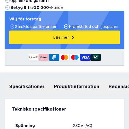
Upp till
7 års garanti
Betyg 9,1
av
30 000+
kunder
Välj för företag
Särskilda partnerpriser
Projektstöd och ljusplaner
Läs mer
+
1
Specifikationer
produktinformation
recensi
Tekniska specifikationer
Spänning
230V (AC)