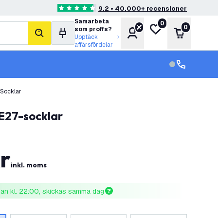
9.2 • 40.000+ recensioner
4.6 stjärnbetyg
Samarbeta
0
Min önskelista
0
som proffs?
Konto
Varukorg
sök
Upptäck
affärsfördelar
kundservice in
kundservice
-Socklar
 E27-socklar
r
inkl. moms
nnan kl. 22:00, skickas samma dag