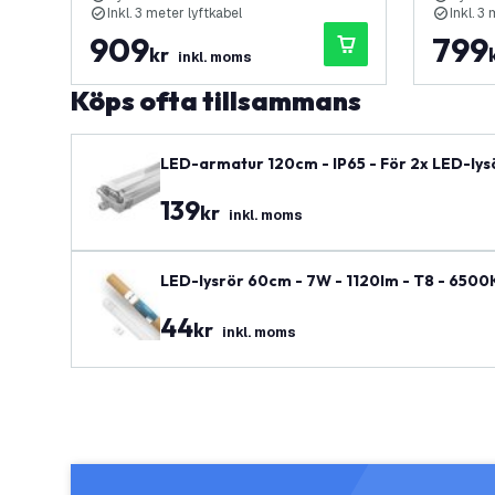
Inkl. 3 meter lyftkabel
Inkl. 3
909
799
kr
inkl. moms
Köps ofta tillsammans
LED-armatur 120cm - IP65 - För 2x LED-lysör
139
kr
inkl. moms
LED-lysrör 60cm - 7W - 1120lm - T8 - 6500K 
44
kr
inkl. moms