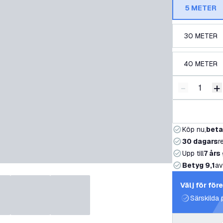
5 METER
30 METER
40 METER
-
+
Minska ant
Ö
Köp nu,
beta
30 dagars
r
Upp till
7 års
Betyg 9,1
av
Välj för för
Särskilda 