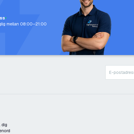
oss
nglig mellan 08:00–21:00
 dig
enord