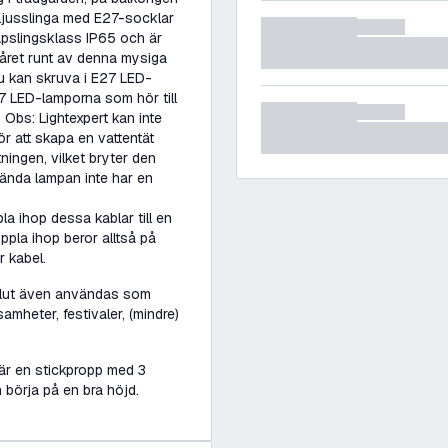
ljusslinga med E27-socklar
kapslingsklass IP65 och är
året runt av denna mysiga
u kan skruva i E27 LED-
27 LED-lamporna som hör till
 Obs: Lightexpert kan inte
ör att skapa en vattentät
ningen, vilket bryter den
vända lampan inte har en
a ihop dessa kablar till en
pla ihop beror alltså på
 kabel.
solut även användas som
amheter, festivaler, (mindre)
 är en stickpropp med 3
n börja på en bra höjd.