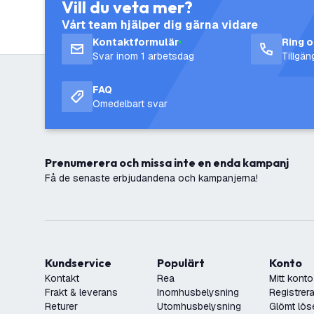
Vill du veta mer?
Vårt team hjälper dig gärna vidare
Kontaktformulär
Ring 
Svar inom 1 arbetsdag
Tillgä
FAQ
Omedelbart svar
Prenumerera och missa inte en enda kampanj
Få de senaste erbjudandena och kampanjerna!
Kundservice
Populärt
Konto
Kontakt
Rea
Mitt konto
Frakt & leverans
Inomhusbelysning
Registrera
Returer
Utomhusbelysning
Glömt lös