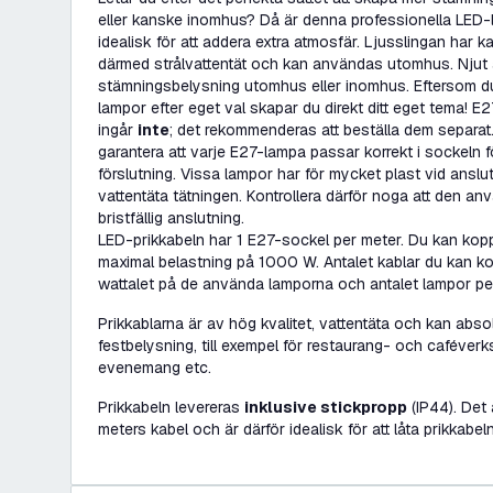
eller kanske inomhus? Då är denna professionella LED-
idealisk för att addera extra atmosfär. Ljusslingan har 
därmed strålvattentät och kan användas utomhus. Njut 
stämningsbelysning utomhus eller inomhus. Eftersom d
lampor efter eget val skapar du direkt ditt eget tema! E
ingår
inte
; det rekommenderas att beställa dem separat.
garantera att varje E27-lampa passar korrekt i sockeln f
förslutning. Vissa lampor har för mycket plast vid anslut
vattentäta tätningen. Kontrollera därför noga att den an
bristfällig anslutning.
LED-prikkabeln har 1 E27-sockel per meter. Du kan koppl
maximal belastning på 1000 W. Antalet kablar du kan kop
wattalet på de använda lamporna och antalet lampor per
Prikkablarna är av hög kvalitet, vattentäta och kan ab
festbelysning, till exempel för restaurang- och caféverks
evenemang etc.
Prikkabeln levereras
inklusive stickpropp
(IP44). Det
meters kabel och är därför idealisk för att låta prikkabel