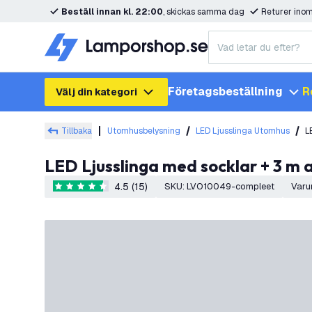
Beställ innan kl. 22:00
, skickas samma dag
Returer ino
Företagsbeställning
R
Välj din kategori
Tillbaka
Utomhusbelysning
LED Ljusslinga Utomhus
L
LED Ljusslinga med socklar + 3 m 
4.5 (15)
SKU
:
LVO10049-compleet
Varu
4.5 stjärnbetyg