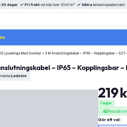
m
30 dagar
Fri frakt
vid köp över 1000 kr*
Säkra
betalningsalternativ
ea
ED Ljusslinga Med Socklar + 3 M Anslutningskabel – IP65 – Kopplingsbar – E27
anslutningskabel – IP65 – Kopplingsbar –
märke
:
Ledvion
219
k
I lager
Beställ i
Gör ett val
: