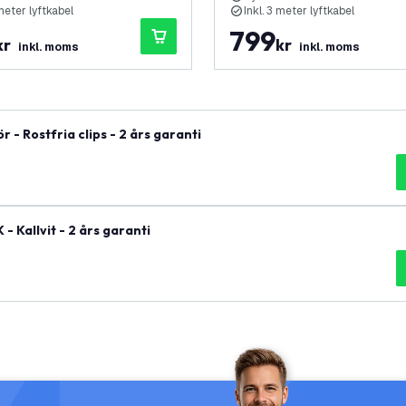
 meter lyftkabel
Inkl. 3 meter lyftkabel
799
kr
kr
inkl. moms
inkl. moms
 - Rostfria clips - 2 års garanti
- Kallvit - 2 års garanti