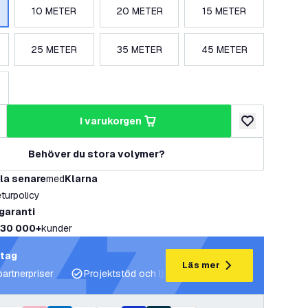
10 METER
20 METER
15 METER
25 METER
35 METER
45 METER
i varukorgen
al
ka antal
lägg till i önske
Behöver du stora volymer?
la senare
med
Klarna
eturpolicy
 garanti
30 000+
kunder
etag
Läs mer
partnerpriser
Projektstöd och ljusplaner
Expertrådgivning 