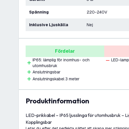
Spänning
220-240V
Inklusive Ljuskälla
Nej
Fördelar
IP65: lämplig för inomhus- och
LED-lamp
utomhusbruk
Anslutningsbar
Anslutningskabel 3 meter
produktinformation
LED-prikkabel – IP65 ljusslinga för utomhusbruk – Li
Kopplingsbar
Letar du efter det perfekta sättet att skapa mer stämnin