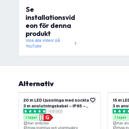
Se
installationsvid
eon för denna
produkt
Visa alla videor på
YouTube
Alternativ
20 m LED ljusslinga med socklar +
15 m LE
lägg till i önskelistan
3 m anslutningskabel – IP65 –
3 m ans
öppna recensionspanel
4.8 (43)
kopplingsbar – inkl. 20 LED-lampor
Kopplin
4.8 stjärnbetyg
4.5 stjär
I lager
I lager
Kan anslutas
Kan an
Hyss inomhus och utomhusbro
Hyss i