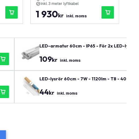
Inkl. 3 meter lyftkabel
I
1 930
2
kr
inkl. moms
LED-armatur 60cm - IP65 - För 2x LED-lysör - R
109
kr
inkl. moms
LED-lysrör 60cm - 7W - 1120lm - T8 - 4000K - 
44
kr
inkl. moms