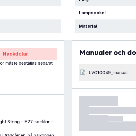
Lampsockel
Material
Manualer och 
Nackdelar
or måste beställas separat
LVO10049_manual
ght String – E27-socklar –
g i trädgården, på balkongen