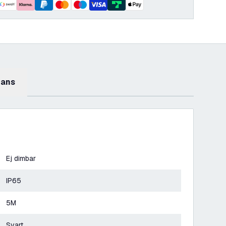
mans
Ej dimbar
IP65
5M
Svart