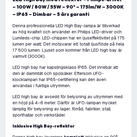
– 100W / 80W / 55W – 90° – 175lm/W – 3000K
– IP65 – Dimbar – 5 års garanti
Denna professionella LED High Bay-lampa är tillverkad
av hög kvalitet och använder en Philips LED-driver och
Lumileds-chip. LED-chippen har en ljuseffektivitet på 175
lumen per watt. Det motsvarar ett totalt ljusflöde på hela
17 500 lumen. Ljuset som kommer från LED high bay är
varmvit (3000K).
LED high bay har kapslingsklass IP65. Det innebär att
den är dammtät och spolsäker. Eftersom UFO-
klocklampan har IP65-certifiering kan den även
användas i fuktiga utrymmen.
LED high bay är avsedd för belysning av utrymmen med
en höjd på 4–6 meter. Därför är UFO-lampan mycket
lämplig för belysning av lager, förråd, fabriker, stall,
sporthallar och verkstäder.
Inklusive High Bay-reflektor