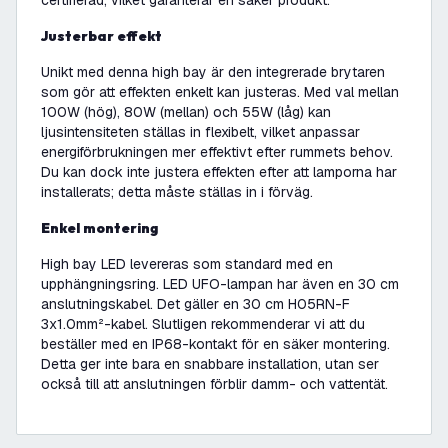
certifierad, vilket garanterar en säker produkt.
Justerbar effekt
Unikt med denna high bay är den integrerade brytaren
som gör att effekten enkelt kan justeras. Med val mellan
100W (hög), 80W (mellan) och 55W (låg) kan
ljusintensiteten ställas in flexibelt, vilket anpassar
energiförbrukningen mer effektivt efter rummets behov.
Du kan dock inte justera effekten efter att lamporna har
installerats; detta måste ställas in i förväg.
Enkel montering
High bay LED levereras som standard med en
upphängningsring. LED UFO-lampan har även en 30 cm
anslutningskabel. Det gäller en 30 cm H05RN-F
3x1.0mm²-kabel. Slutligen rekommenderar vi att du
beställer med en IP68-kontakt för en säker montering.
Detta ger inte bara en snabbare installation, utan ser
också till att anslutningen förblir damm- och vattentät.