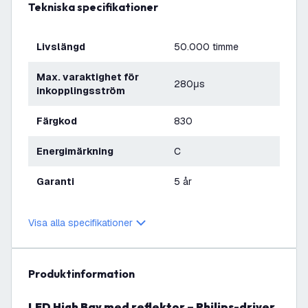
Tekniska specifikationer
Livslängd
50.000 timme
Max. varaktighet för
280μs
inkopplingsström
Färgkod
830
Energimärkning
C
Garanti
5 år
Visa alla specifikationer
produktinformation
LED High Bay med reflektor – Philips-driver