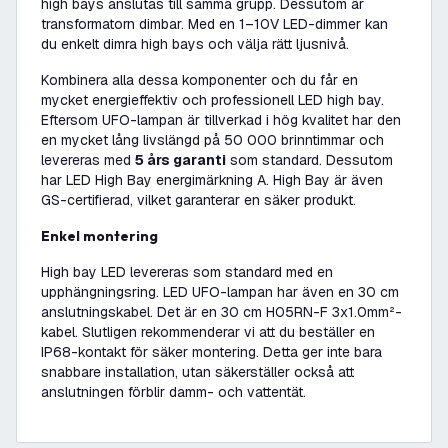
high bays anslutas till samma grupp. Dessutom är
transformatorn dimbar. Med en 1–10V LED-dimmer kan
du enkelt dimra high bays och välja rätt ljusnivå.
Kombinera alla dessa komponenter och du får en
mycket energieffektiv och professionell LED high bay.
Eftersom UFO-lampan är tillverkad i hög kvalitet har den
en mycket lång livslängd på 50 000 brinntimmar och
levereras med
5 års garanti
som standard. Dessutom
har LED High Bay energimärkning A. High Bay är även
GS-certifierad, vilket garanterar en säker produkt.
Enkel montering
High bay LED levereras som standard med en
upphängningsring. LED UFO-lampan har även en 30 cm
anslutningskabel. Det är en 30 cm H05RN-F 3x1.0mm²-
kabel. Slutligen rekommenderar vi att du beställer en
IP68-kontakt för säker montering. Detta ger inte bara
snabbare installation, utan säkerställer också att
anslutningen förblir damm- och vattentät.