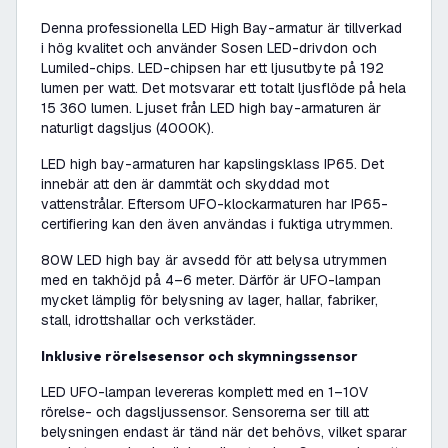
Denna professionella LED High Bay-armatur är tillverkad
i hög kvalitet och använder Sosen LED-drivdon och
Lumiled-chips. LED-chipsen har ett ljusutbyte på 192
lumen per watt. Det motsvarar ett totalt ljusflöde på hela
15 360 lumen. Ljuset från LED high bay-armaturen är
naturligt dagsljus (4000K).
LED high bay-armaturen har kapslingsklass IP65. Det
innebär att den är dammtät och skyddad mot
vattenstrålar. Eftersom UFO-klockarmaturen har IP65-
certifiering kan den även användas i fuktiga utrymmen.
80W LED high bay är avsedd för att belysa utrymmen
med en takhöjd på 4–6 meter. Därför är UFO-lampan
mycket lämplig för belysning av lager, hallar, fabriker,
stall, idrottshallar och verkstäder.
Inklusive rörelsesensor och skymningssensor
LED UFO-lampan levereras komplett med en 1–10V
rörelse- och dagsljussensor. Sensorerna ser till att
belysningen endast är tänd när det behövs, vilket sparar