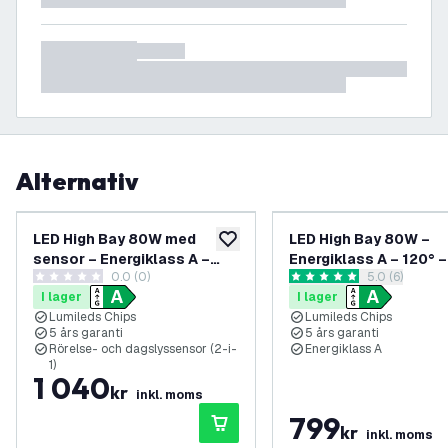
Alternativ
LED High Bay 80W med
LED High Bay 80W –
lägg till i önskelistan
sensor – Energiklass A –
Energiklass A – 120° –
0.0 (0)
öppna recens
5.0 (6)
120° – 192 lm/W – 6000K –
lm/W – 4000K – IP65 
0 stjärnbetyg
5 stjärnbetyg
I lager
I lager
IP65 – Dimbar – 5 års garanti
Dimbar – 5 års garanti
Lumileds Chips
Lumileds Chips
5 års garanti
5 års garanti
Rörelse- och dagslyssensor (2-i-
Energiklass A
1)
1 040
kr
inkl. moms
799
kr
inkl. moms