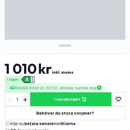
1 010
kr
inkl. moms
I lager
Beställ innan kl. 22:00, skickas samma dag
-
+
i varukorgen
Minska antal
Öka antal
lägg till
Behöver du stora volymer?
Köp nu,
betala senare
med
Klarna