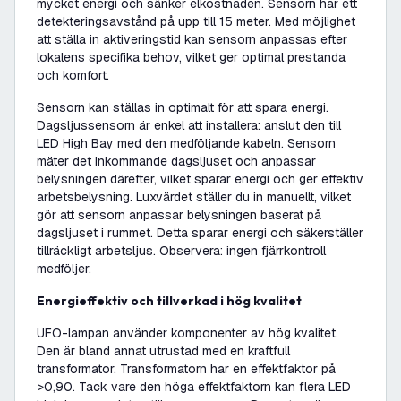
mycket energi och sänker elkostnaden. Sensorn har ett
detekteringsavstånd på upp till 15 meter. Med möjlighet
att ställa in aktiveringstid kan sensorn anpassas efter
lokalens specifika behov, vilket ger optimal prestanda
och komfort.
Sensorn kan ställas in optimalt för att spara energi.
Dagsljussensorn är enkel att installera: anslut den till
LED High Bay med den medföljande kabeln. Sensorn
mäter det inkommande dagsljuset och anpassar
belysningen därefter, vilket sparar energi och ger effektiv
arbetsbelysning. Luxvärdet ställer du in manuellt, vilket
gör att sensorn anpassar belysningen baserat på
dagsljuset i rummet. Detta sparar energi och säkerställer
tillräckligt arbetsljus. Observera: ingen fjärrkontroll
medföljer.
Energieffektiv och tillverkad i hög kvalitet
UFO-lampan använder komponenter av hög kvalitet.
Den är bland annat utrustad med en kraftfull
transformator. Transformatorn har en effektfaktor på
>0,90. Tack vare den höga effektfaktorn kan flera LED