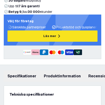
30 dagars
returpolicy
Upp till
7 års garanti
Betyg 9,1
av
30 000+
kunder
Välj för företag
Särskilda partnerpriser
Projektstöd och ljusplaner
Läs mer
+
1
Specifikationer
produktinformation
recensi
Tekniska specifikationer