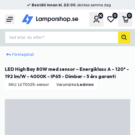
Beställ innan kl. 22:00
, skickas samma dag
0
0
Konto
Min önskelis
Var
Meny
Vad letar du efter?
sök
Företagshall
LED High Bay 80W med sensor – Energiklass A - 120° -
192 lm/W - 4000K - IP65 - Dimbar - 5 års garanti
SKU
:
LV70025-sensor
Varumärke
:
Ledvion