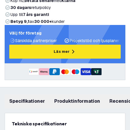
Köp nu,
betala senare
med
Klarna
30 dagars
returpolicy
Upp till
7 års garanti
Betyg 9,1
av
30 000+
kunder
Välj för företag
Särskilda partnerpriser
Projektstöd och ljusplaner
Läs mer
+
1
Specifikationer
produktinformation
recensi
Tekniska specifikationer