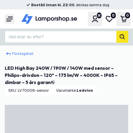
Beställ innan kl. 22:00
, skickas samma dag
0
0
Konto
Min önskelis
Var
Meny
Vad letar du efter?
sök
Företagshall
LED High Bay 240W / 190W / 140W med sensor –
Philips-drivdon – 120° – 175 lm/W – 4000K – IP65 –
dimbar – 5 års garanti
SKU
:
LV70008-sensor
Varumärke
:
Ledvion