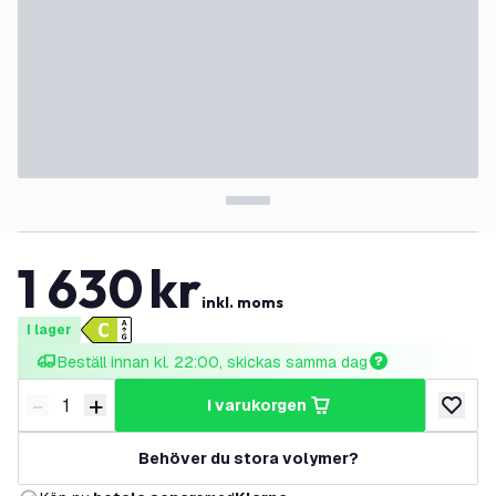
1 630
kr
inkl. moms
I lager
Beställ innan kl. 22:00, skickas samma dag
-
+
i varukorgen
Minska antal
Öka antal
lägg till
Behöver du stora volymer?