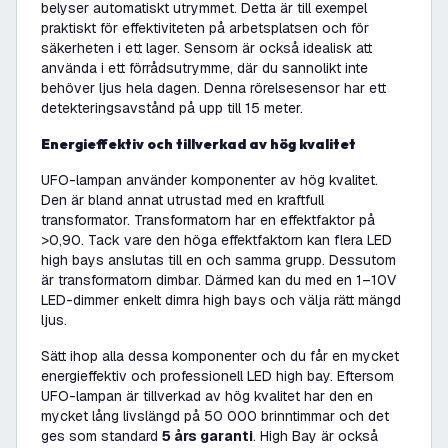
belyser automatiskt utrymmet. Detta är till exempel
praktiskt för effektiviteten på arbetsplatsen och för
säkerheten i ett lager. Sensorn är också idealisk att
använda i ett förrådsutrymme, där du sannolikt inte
behöver ljus hela dagen. Denna rörelsesensor har ett
detekteringsavstånd på upp till 15 meter.
Energieffektiv och tillverkad av hög kvalitet
UFO-lampan använder komponenter av hög kvalitet.
Den är bland annat utrustad med en kraftfull
transformator. Transformatorn har en effektfaktor på
>0,90. Tack vare den höga effektfaktorn kan flera LED
high bays anslutas till en och samma grupp. Dessutom
är transformatorn dimbar. Därmed kan du med en 1–10V
LED-dimmer enkelt dimra high bays och välja rätt mängd
ljus.
Sätt ihop alla dessa komponenter och du får en mycket
energieffektiv och professionell LED high bay. Eftersom
UFO-lampan är tillverkad av hög kvalitet har den en
mycket lång livslängd på 50 000 brinntimmar och det
ges som standard
5 års garanti
. High Bay är också