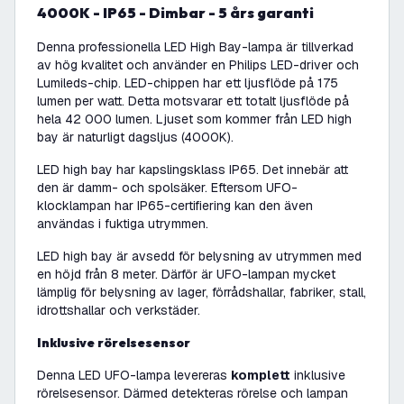
4000K - IP65 - Dimbar - 5 års garanti
Denna professionella LED High Bay-lampa är tillverkad
av hög kvalitet och använder en Philips LED-driver och
Lumileds-chip. LED-chippen har ett ljusflöde på 175
lumen per watt. Detta motsvarar ett totalt ljusflöde på
hela 42 000 lumen. Ljuset som kommer från LED high
bay är naturligt dagsljus (4000K).
LED high bay har kapslingsklass IP65. Det innebär att
den är damm- och spolsäker. Eftersom UFO-
klocklampan har IP65-certifiering kan den även
användas i fuktiga utrymmen.
LED high bay är avsedd för belysning av utrymmen med
en höjd från 8 meter. Därför är UFO-lampan mycket
lämplig för belysning av lager, förrådshallar, fabriker, stall,
idrottshallar och verkstäder.
Inklusive rörelsesensor
Denna LED UFO-lampa levereras
komplett
inklusive
rörelsesensor. Därmed detekteras rörelse och lampan