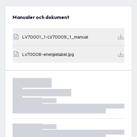
Manualer och dokument
LV70001_1-LV70009_1_manual
lv70008-energielabel.jpg