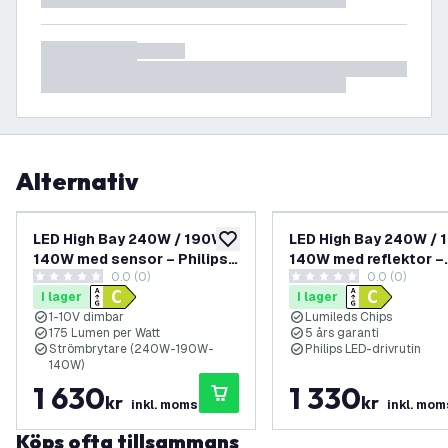
Alternativ
LED High Bay 240W / 190W /
LED High Bay 240W / 
lägg till i önskelistan
140W med sensor – Philips-
140W med reflektor –
0.0 (0)
0.0 (0)
drivdon – 120° – 175 lm/W –
Philips-drivdon – 90° 
0 stjärnbetyg
0 stjärnbetyg
I lager
I lager
6500K – IP65 – dimbar – 5
lm/W – 4000K – IP65 
1-10V dimbar
Lumileds Chips
års garanti
dimbar – 5 års garanti
175 Lumen per Watt
5 års garanti
Strömbrytare (240W-190W-
Philips LED-drivrutin
140W)
1 630
1 330
kr
kr
inkl. moms
inkl. mom
Köps ofta tillsammans