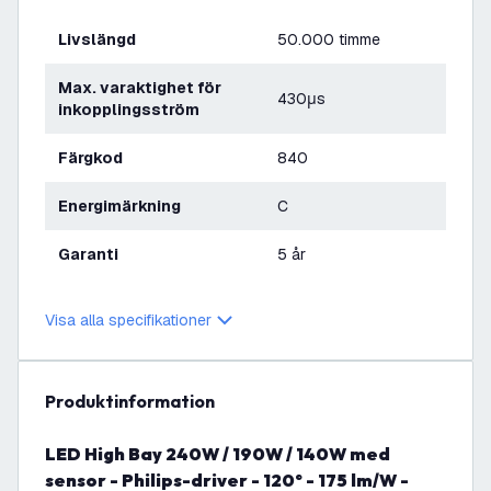
Livslängd
50.000 timme
Max. varaktighet för
430μs
inkopplingsström
Färgkod
840
Energimärkning
C
Garanti
5 år
Visa alla specifikationer
produktinformation
LED High Bay 240W / 190W / 140W med
sensor - Philips-driver - 120° - 175 lm/W -