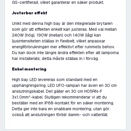
GS-certifierad, vilket garanterar en säker produkt.
Justerbar effekt
Unikt med denna high bay är den integrerade brytaren
som gör att effekten enkelt kan justeras. Med val mellan
240W (hög), 190W (mellan) och 140W (låg) kan
ljusintensiteten ställas in flexibelt, vilket anpassar
energiförbrukningen mer effektivt efter rummets behov.
Du kan dock inte längre ändra effekten efter att lamporna
har installerats; detta måste ställas in i förväg.
Enkel montering
High bay LED levereras som standard med en
upphängningsring. LED UFO-lampan har även en 30 cm
anslutningskabel. Det gäller en 30 cm H05RN-F
3x1,0mm²-kabel. Slutligen rekommenderar vi att du
beställer med en IP68-kontakt för en säker montering.
Detta ger inte bara en snabbare montering, utan gör
också att anslutningen förblir damm- och vattentät.