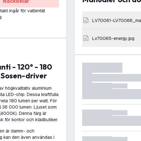
Nackdelar
takt ingår för vattentät
g
LV70061-LV70066_ma
lv70065-energy.jpg
 Sosen-driver
av högkvalitativ aluminium
lla LED-chip. Dessa kraftfulla
hela 180 lumen per watt. För
till 36 000 lumen. Ljuset som
 (4000K). Denna färg är
k för kontor och klädbutiker.
 den är damm- och
ing kan den även användas i