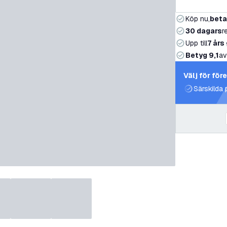
Köp nu,
beta
30 dagars
r
Upp till
7 års
Betyg 9,1
av
Välj för för
Särskilda 