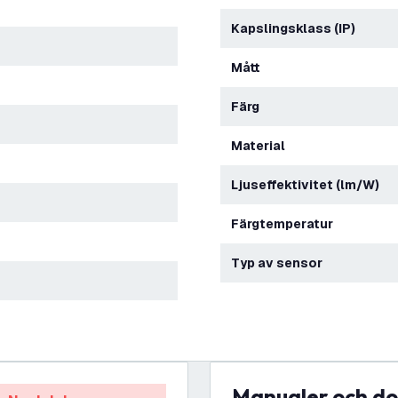
Kapslingsklass (IP)
Mått
Färg
Material
Ljuseffektivitet (lm/W)
Färgtemperatur
Typ av sensor
Manualer och 