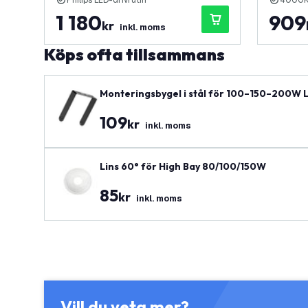
Philips LED-drivrutin
4000K -
1 180
909
kr
inkl. moms
Köps ofta tillsammans
Monteringsbygel i stål för 100–150–200W L
109
kr
inkl. moms
Lins 60° för High Bay 80/100/150W
85
kr
inkl. moms
Vill du veta mer?