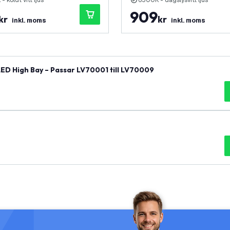
 koldt vitt ljus
6500K - dagslysvitt ljus
909
kr
kr
inkl. moms
inkl. moms
ED High Bay – Passar LV70001 till LV70009