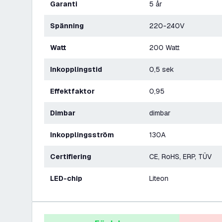
Garanti
5 år
Spänning
220-240V
Watt
200 Watt
Inkopplingstid
0,5 sek
Effektfaktor
0,95
Dimbar
dimbar
Inkopplingsström
130A
Certifiering
CE, RoHS, ERP, TÜV
LED-chip
Liteon