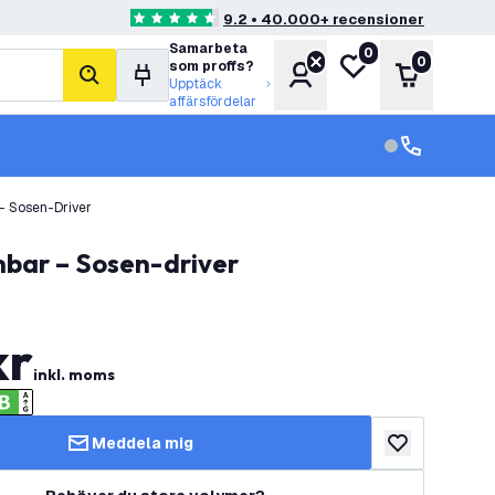
9.2 • 40.000+ recensioner
4.6 stjärnbetyg
Samarbeta
0
Min önskelista
0
som proffs?
Konto
Varukorg
sök
Upptäck
affärsfördelar
kundservice in
kundservice
– Sosen-Driver
mbar – Sosen-driver
kr
inkl. moms
Meddela mig
lägg till i önske