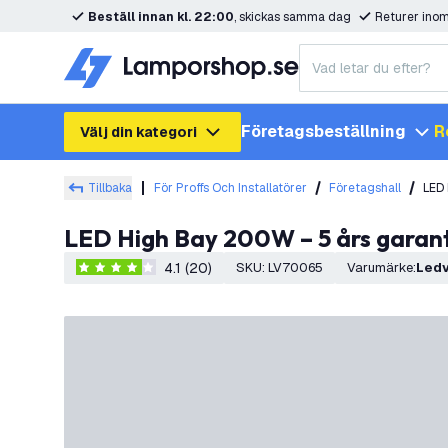
Beställ innan kl. 22:00
, skickas samma dag
Returer ino
Företagsbeställning
R
Välj din kategori
Tillbaka
För Proffs Och Installatörer
Företagshall
LED 
LED High Bay 200W – 5 års garant
4.1 (20)
SKU
:
LV70065
Varumärke
:
Led
4.1 stjärnbetyg