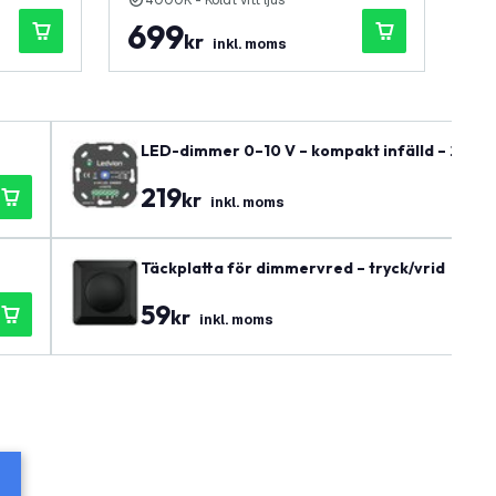
4000K - Koldt vitt ljus
O
699
3
kr
inkl. moms
LED-dimmer 0–10 V – kompakt infälld – 230–24
219
kr
inkl. moms
Täckplatta för dimmervred – tryck/vrid
59
kr
inkl. moms