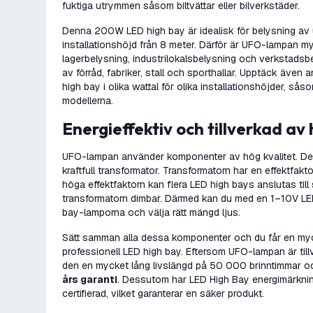
fuktiga utrymmen såsom biltvättar eller bilverkstäder.
Denna 200W LED high bay är idealisk för belysning av
installationshöjd från 8 meter. Därför är UFO-lampan m
lagerbelysning, industrilokalsbelysning och verkstadsb
av förråd, fabriker, stall och sporthallar. Upptäck även
high bay i olika wattal för olika installationshöjder, 
modellerna.
Energieffektiv och tillverkad av
UFO-lampan använder komponenter av hög kvalitet. De
kraftfull transformator. Transformatorn har en effektfak
höga effektfaktorn kan flera LED high bays anslutas ti
transformatorn dimbar. Därmed kan du med en 1–10V LE
bay-lamporna och välja rätt mängd ljus.
Sätt samman alla dessa komponenter och du får en myc
professionell LED high bay. Eftersom UFO-lampan är till
den en mycket lång livslängd på 50 000 brinntimmar 
års garanti
. Dessutom har LED High Bay energimärknin
certifierad, vilket garanterar en säker produkt.