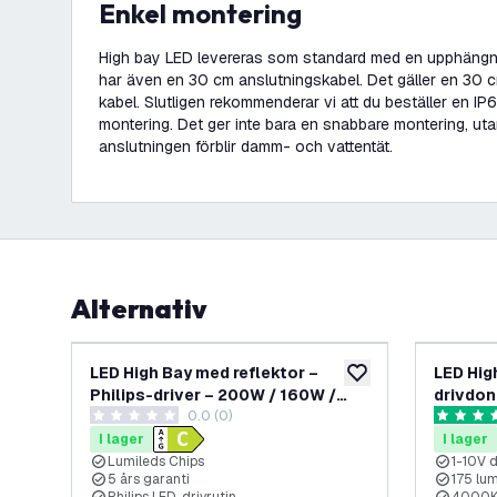
Enkel montering
High bay LED levereras som standard med en upphäng
har även en 30 cm anslutningskabel. Det gäller en 3
kabel. Slutligen rekommenderar vi att du beställer en IP
montering. Det ger inte bara en snabbare montering, uta
anslutningen förblir damm- och vattentät.
Alternativ
LED High Bay med reflektor –
LED Hig
lägg till i önskelistan
Philips-driver – 200W / 160W /
drivdon
0.0 (0)
120W – 90° – 175 lm/W – 4000K –
120° – 
0 stjärnbetyg
4.9 stjär
IP65 – dimbar – 5 års garanti
dimbar –
I lager
I lager
Lumileds Chips
1-10V 
5 års garanti
175 lu