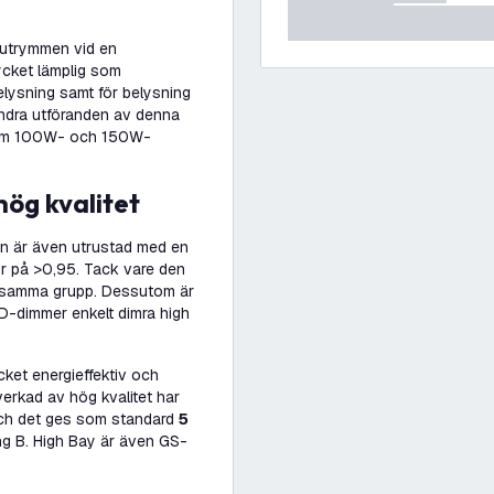
 utrymmen vid en
ycket lämplig som
elysning samt för belysning
 andra utföranden av denna
såsom 100W- och 150W-
 hög kvalitet
n är även utrustad med en
tor på >0,95. Tack vare den
ll samma grupp. Dessutom är
D-dimmer enkelt dimra high
ket energieffektiv och
verkad av hög kvalitet har
och det ges som standard
5
g B. High Bay är även GS-