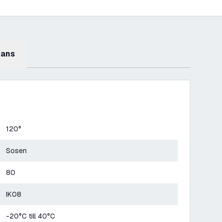
mans
120°
Sosen
80
IK08
-20°C till 40°C