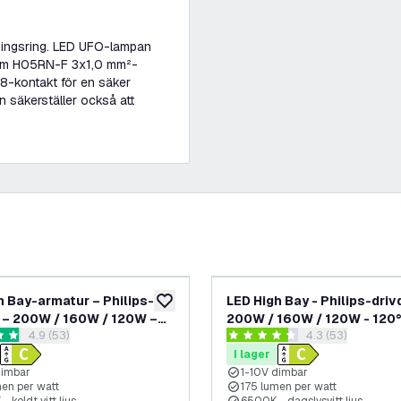
ningsring. LED UFO-lampan
0 cm H05RN-F 3x1,0 mm²-
68-kontakt för en säker
n säkerställer också att
h Bay-armatur – Philips-
LED High Bay - Philips-driv
lägg till i önskelistan
 – 200W / 160W / 120W –
200W / 160W / 120W - 120°
öppna recensionspanel
4.9 (53)
öppna recension
4.3 (53)
175 lm/W – 4000K – IP65 –
lm/W - 6500K - IP65 - Dimb
nbetyg
4.3 stjärnbetyg
 5 års garanti
års garanti
I lager
dimbar
1-10V dimbar
men per watt
175 lumen per watt