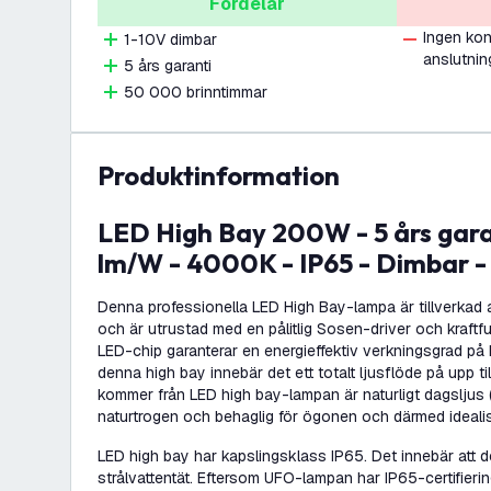
Fördelar
Ingen kon
1-10V dimbar
anslutnin
5 års garanti
50 000 brinntimmar
produktinformation
LED High Bay 200W - 5 års garanti - 120° - 180
lm/W - 4000K - IP65 - Dimbar -
Denna professionella LED High Bay-lampa är tillverkad 
och är utrustad med en pålitlig Sosen-driver och kraftfu
LED-chip garanterar en energieffektiv verkningsgrad på 
denna high bay innebär det ett totalt ljusflöde på upp 
kommer från LED high bay-lampan är naturligt dagsljus
naturtrogen och behaglig för ögonen och därmed idealis
LED high bay har kapslingsklass IP65. Det innebär att
strålvattentät. Eftersom UFO-lampan har IP65-certifier