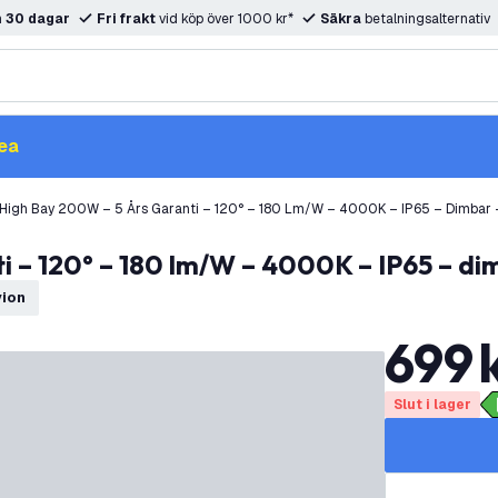
m
30 dagar
Fri frakt
vid köp över 1000 kr*
Säkra
betalningsalternativ
ea
High Bay 200W – 5 Års Garanti – 120° – 180 Lm/W – 4000K – IP65 – Dimbar 
i – 120° – 180 lm/W – 4000K – IP65 – di
vion
699
Slut i lager