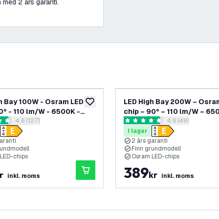
med 2 års garanti.
h Bay 100W - Osram LED-
LED High Bay 200W – Osra
lägg till i önskelistan
90° - 110 lm/W - 6500K -
chip – 90° – 110 lm/W – 65
öppna recensionspanel
4.6 (127)
öppna recension
4.6 (49)
 års garanti
IP65 – 2 års garanti
nbetyg
4.6 stjärnbetyg
I lager
aranti
2 års garanti
rundmodell
Finn grundmodell
LED-chips
Osram LED-chips
389
r
kr
inkl. moms
inkl. moms