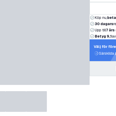
Köp nu,
beta
30 dagars
r
Upp till
7 års
Betyg 9,1
av
Välj för för
Särskilda 