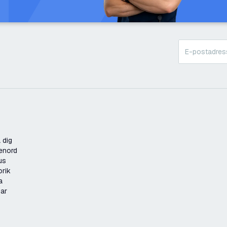
 dig
enord
us
orik
a
gar