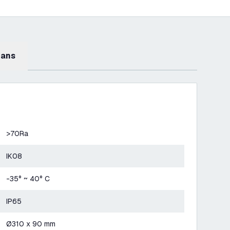
mans
>70Ra
IK08
-35° ~ 40° C
IP65
Ø310 x 90 mm