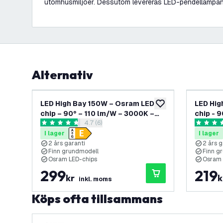
utomhusmiljöer. Dessutom levereras LED-pendellampan 
Alternativ
LED High Bay 150W – Osram LED-
LED Hig
lägg till i önskelistan
chip – 90° – 110 lm/W – 3000K –
chip - 
öppna recensionspanel
4.7 (6)
IP65 – 2 års garanti
IP65 - 2
4.7 stjärnbetyg
4.6 stjär
I lager
I lager
2 års garanti
2 års g
Finn grundmodell
Finn g
Osram LED-chips
Osram 
299
219
kr
k
inkl. moms
Köps ofta tillsammans