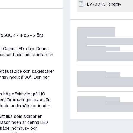
LV70045_energy
6500K - IP65 - 2 års
ed Osram LED-chip. Denna
passar både industriella och
t ljusflöde och säkerställer
ngsvinkel på 90°. Den ger
hög effektivitet på 110
ergiförbrukningen avsevärt,
inskade underhållskostnader.
itt ljus som skapar en
-klassningen är denna LED
r både inomhus- och