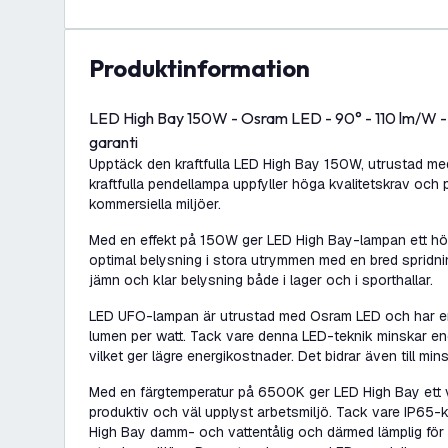
produktinformation
LED High Bay 150W - Osram LED - 90° - 110 lm/W - 
garanti
Upptäck den kraftfulla LED High Bay 150W, utrustad m
kraftfulla pendellampa uppfyller höga kvalitetskrav och 
kommersiella miljöer.
Med en effekt på 150W ger LED High Bay-lampan ett hög
optimal belysning i stora utrymmen med en bred spridni
jämn och klar belysning både i lager och i sporthallar.
LED UFO-lampan är utrustad med Osram LED och har en 
lumen per watt. Tack vare denna LED-teknik minskar en
vilket ger lägre energikostnader. Det bidrar även till m
Med en färgtemperatur på 6500K ger LED High Bay ett v
produktiv och väl upplyst arbetsmiljö. Tack vare IP65
High Bay damm- och vattentålig och därmed lämplig fö