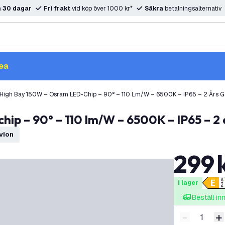
m
30 dagar
Fri frakt
vid köp över 1000 kr*
Säkra
betalningsalternativ
ea
High Bay 150W – Osram LED-Chip – 90° – 110 Lm/W – 6500K – IP65 – 2 Års G
ip – 90° – 110 lm/W – 6500K – IP65 – 2 
dvion
299
I lager
Beställ i
-
+
Minska ant
Ö