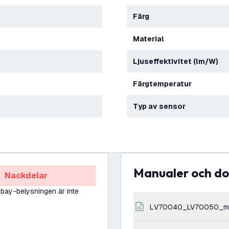
Färg
Material
Ljuseffektivitet (lm/W)
Färgtemperatur
Typ av sensor
Manualer och 
Nackdelar
bay-belysningen är inte
LV70040_LV70050_m