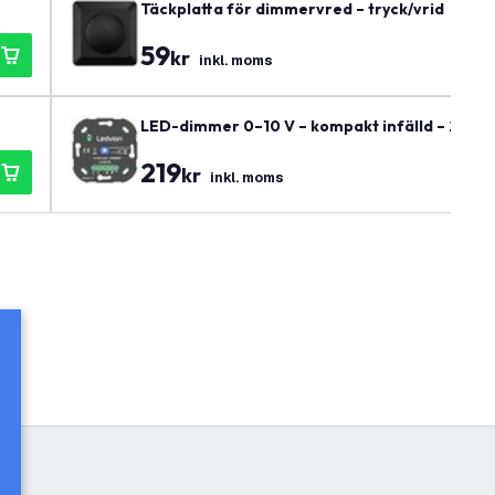
Täckplatta för dimmervred – tryck/vrid
59
kr
inkl. moms
LED-dimmer 0–10 V – kompakt infälld – 230–24
219
kr
inkl. moms