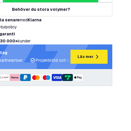
Behöver du stora volymer?
la senare
med
Klarna
eturpolicy
 garanti
30 000+
kunder
etag
Läs mer
partnerpriser
Projektstöd och ljusplaner
Expertrådgivning 