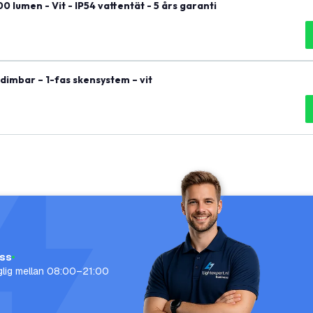
lumen - Vit - IP54 vattentät - 5 års garanti
dimbar – 1-fas skensystem – vit
oss
nglig mellan 08:00–21:00