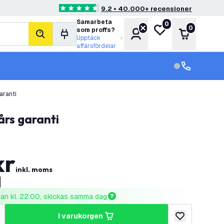
9.2 • 40.000+ recensioner
4.6 stjärnbetyg
Samarbeta
0
Min önskelista
0
som proffs?
Konto
Varukorg
sök
Upptäck
affärsfördelar
kundservice in
kundservice
aranti
års garanti
kr
inkl. moms
nnan kl. 22:00, skickas samma dag
i varukorgen
al
ka antal
lägg till i önske