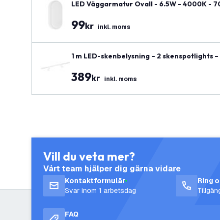
LED Väggarmatur Ovall - 6.5W - 4000K - 700 
99
kr
inkl. moms
1 m LED-skenbelysning – 2 skenspotlights – 
389
kr
inkl. moms
Vill du veta mer?
Vårt team hjälper dig gärna vidare
Kontaktformulär
Ring 
Svar inom 1 arbetsdag
Tillgä
FAQ