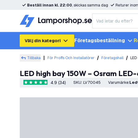
Beställ innan kl. 22:00
, skickas samma dag
Returer ino
Företagsbeställning
R
Välj din kategori
Tillbaka
För Proffs Och Installatörer
Företagshall
LED 
LED high bay 150W – Osram LED-ch
4.9 (34)
SKU
:
LV70045
Varumärke
:
Le
4.9 stjärnbetyg