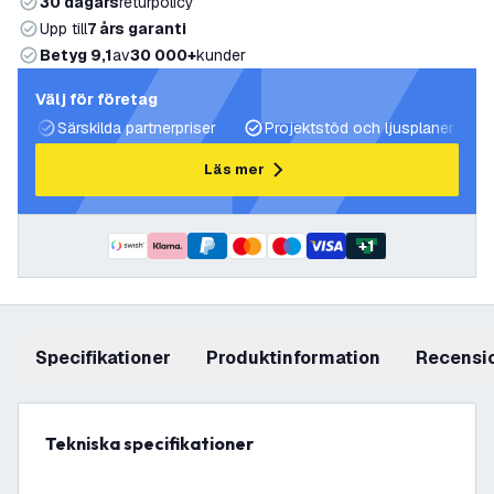
30 dagars
returpolicy
Upp till
7 års garanti
Betyg 9,1
av
30 000+
kunder
Välj för företag
Särskilda partnerpriser
Projektstöd och ljusplaner
Läs mer
+
1
Specifikationer
produktinformation
recensi
Tekniska specifikationer