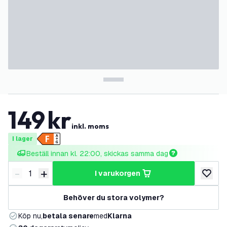
149
kr
inkl. moms
I lager
Beställ innan kl. 22:00, skickas samma dag
-
+
i varukorgen
Minska antal
Öka antal
lägg till
Behöver du stora volymer?
Köp nu,
betala senare
med
Klarna