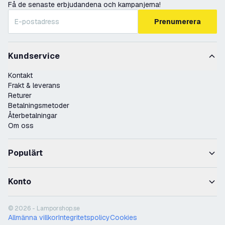
Få de senaste erbjudandena och kampanjerna!
Prenumerera
Kundservice
Kontakt
Frakt & leverans
Returer
Betalningsmetoder
Återbetalningar
Om oss
Populärt
Konto
© 2026 - Lamporshop.se
Allmänna villkor
Integritetspolicy
Cookies