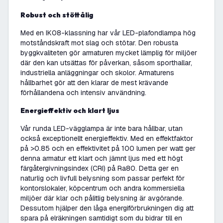
Robust och stöttålig
Med en IK08-klassning har vår LED-plafondlampa hög
motståndskraft mot slag och stötar. Den robusta
byggkvaliteten gör armaturen mycket lämplig för miljöer
där den kan utsättas för påverkan, såsom sporthallar,
industriella anläggningar och skolor. Armaturens
hållbarhet gör att den klarar de mest krävande
förhållandena och intensiv användning.
Energieffektiv och klart ljus
Vår runda LED-vägglampa är inte bara hållbar, utan
också exceptionellt energieffektiv. Med en effektfaktor
på >0.85 och en effektivitet på 100 lumen per watt ger
denna armatur ett klart och jämnt ljus med ett högt
färgåtergivningsindex (CRI) på Ra80. Detta ger en
naturlig och livfull belysning som passar perfekt för
kontorslokaler, köpcentrum och andra kommersiella
miljöer där klar och pålitlig belysning är avgörande.
Dessutom hjälper den låga energiförbrukningen dig att
spara på elräkningen samtidigt som du bidrar till en