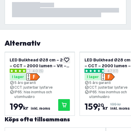
Alternativ
LED Bulkhead Ø28 cm – 20W
LED Bulkhead Ø28 cm
lägg till i önskelistan
– CCT – 2000 lumen – Vit –
– CCT – 2000 lumen –
öppna recensionspanel
4.0 (5)
öppna recens
4.7 (17)
IP65 vattentät – 5 års
– IP65 vattentät – 5 å
4 stjärnbetyg
4.7 stjärnbetyg
I lager
I lager
garanti
garanti
5 års garanti
5 års garanti
CCT: justerbar lysfarve
CCT: justerbar lysfarve
IP65: hiss inomhus och
IP65: hiss inomhus och
utomhusbro
utomhusbro
199
159
,
20
199 kr
kr
kr
inkl. moms
inkl. moms
Köps ofta tillsammans