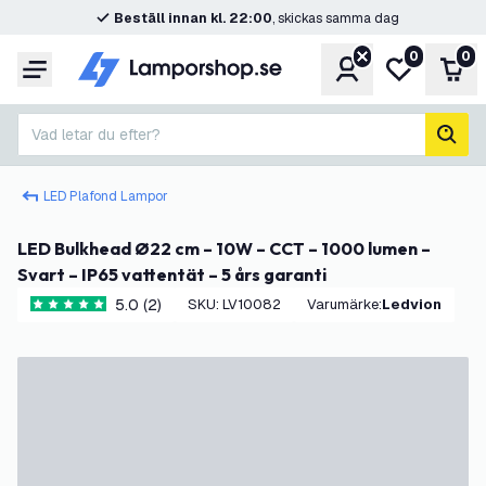
Beställ innan kl. 22:00
, skickas samma dag
0
0
Konto
Min önskelis
Var
Meny
Vad letar du efter?
sök
LED Plafond Lampor
LED Bulkhead Ø22 cm – 10W – CCT – 1000 lumen –
Svart – IP65 vattentät – 5 års garanti
5.0 (2)
SKU
:
LV10082
Varumärke
:
Ledvion
5 stjärnbetyg