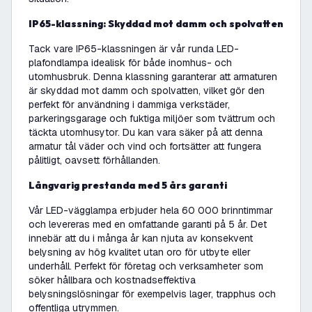
IP65-klassning: Skyddad mot damm och spolvatten
Tack vare IP65-klassningen är vår runda LED-
plafondlampa idealisk för både inomhus- och
utomhusbruk. Denna klassning garanterar att armaturen
är skyddad mot damm och spolvatten, vilket gör den
perfekt för användning i dammiga verkstäder,
parkeringsgarage och fuktiga miljöer som tvättrum och
täckta utomhusytor. Du kan vara säker på att denna
armatur tål väder och vind och fortsätter att fungera
pålitligt, oavsett förhållanden.
Långvarig prestanda med 5 års garanti
Vår LED-vägglampa erbjuder hela 60 000 brinntimmar
och levereras med en omfattande garanti på 5 år. Det
innebär att du i många år kan njuta av konsekvent
belysning av hög kvalitet utan oro för utbyte eller
underhåll. Perfekt för företag och verksamheter som
söker hållbara och kostnadseffektiva
belysningslösningar för exempelvis lager, trapphus och
offentliga utrymmen.