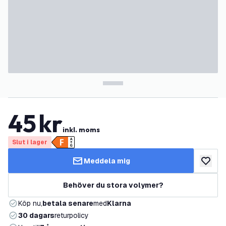
45
kr
inkl. moms
Slut i lager
Meddela mig
lägg till
Behöver du stora volymer?
Köp nu,
betala senare
med
Klarna
30 dagars
returpolicy