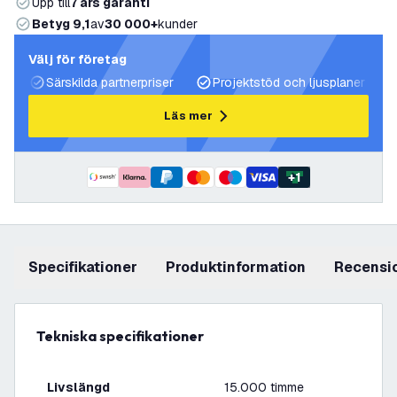
Upp till
7 års garanti
Betyg 9,1
av
30 000+
kunder
Välj för företag
Särskilda partnerpriser
Projektstöd och ljusplaner
Läs mer
+
1
Specifikationer
produktinformation
recensi
Tekniska specifikationer
Livslängd
15.000 timme