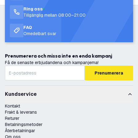
Ring oss
Tillgänglig mellan 08:00–21:00
FAQ
Omedelbart svar
Prenumerera och missa inte en enda kampanj
Få de senaste erbjudandena och kampanjerna!
Prenumerera
Kundservice
Kontakt
Frakt & leverans
Returer
Betalningsmetoder
Återbetalningar
Om oss