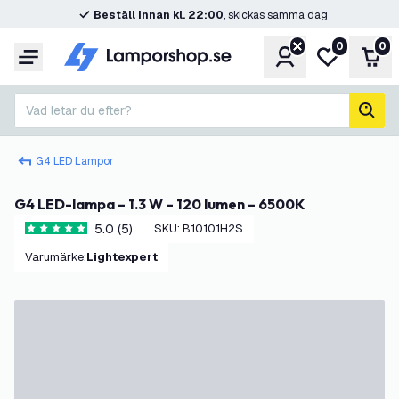
Beställ innan kl. 22:00
, skickas samma dag
0
0
Konto
Min önskelis
Var
Meny
Vad letar du efter?
sök
G4 LED Lampor
G4 LED-lampa – 1.3 W – 120 lumen – 6500K
5.0 (5)
SKU
:
B10101H2S
5 stjärnbetyg
Varumärke
:
Lightexpert