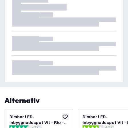
Alternativ
Dimbar LED-
Dimbar LED-
lägg till i önskelistan
inbyggnadsspot Vit - Rio -
inbyggnadsspot Vit - 
4.7 (11)
4.0 (1)