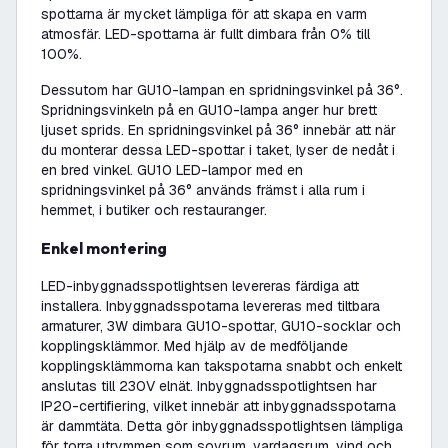
spottarna är mycket lämpliga för att skapa en varm
atmosfär. LED-spottarna är fullt dimbara från 0% till
100%.
Dessutom har GU10-lampan en spridningsvinkel på 36°.
Spridningsvinkeln på en GU10-lampa anger hur brett
ljuset sprids. En spridningsvinkel på 36° innebär att när
du monterar dessa LED-spottar i taket, lyser de nedåt i
en bred vinkel. GU10 LED-lampor med en
spridningsvinkel på 36° används främst i alla rum i
hemmet, i butiker och restauranger.
Enkel montering
LED-inbyggnadsspotlightsen levereras färdiga att
installera. Inbyggnadsspotarna levereras med tiltbara
armaturer, 3W dimbara GU10-spottar, GU10-socklar och
kopplingsklämmor. Med hjälp av de medföljande
kopplingsklämmorna kan takspotarna snabbt och enkelt
anslutas till 230V elnät. Inbyggnadsspotlightsen har
IP20-certifiering, vilket innebär att inbyggnadsspotarna
är dammtäta. Detta gör inbyggnadsspotlightsen lämpliga
för torra utrymmen som sovrum, vardagsrum, vind och