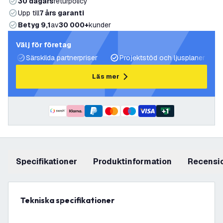
30 dagars
returpolicy
Upp till
7 års garanti
Betyg 9,1
av
30 000+
kunder
Välj för företag
Särskilda partnerpriser
Projektstöd och ljusplaner
Läs mer
+
1
Specifikationer
produktinformation
recensi
Tekniska specifikationer