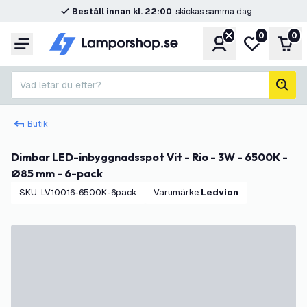
Beställ innan kl. 22:00
, skickas samma dag
0
0
Konto
Min önskelis
Var
Meny
Vad letar du efter?
sök
Butik
Dimbar LED-inbyggnadsspot Vit - Rio - 3W - 6500K -
Ø85 mm - 6-pack
SKU
:
LV10016-6500K-6pack
Varumärke
:
Ledvion