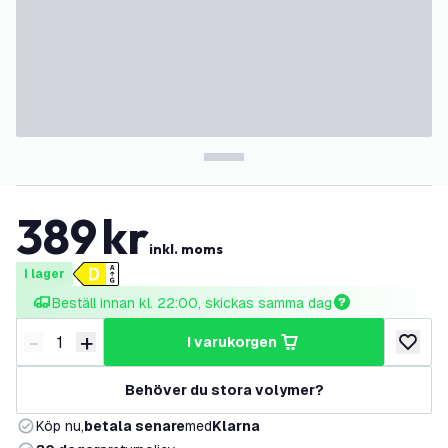
389
kr
inkl. moms
I lager
Beställ innan kl. 22:00, skickas samma dag
-
+
i varukorgen
Minska antal
Öka antal
lägg till
Behöver du stora volymer?
Köp nu,
betala senare
med
Klarna