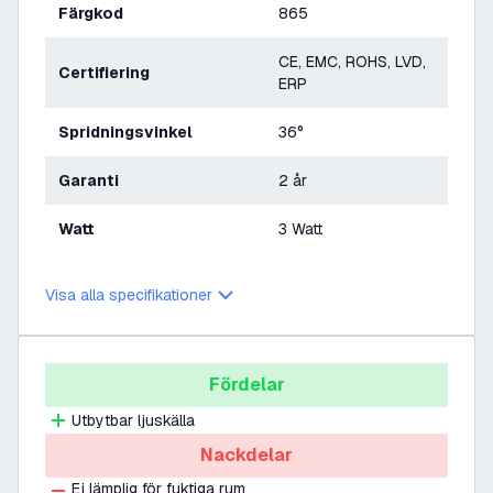
Färgkod
865
CE, EMC, ROHS, LVD,
Certifiering
ERP
Spridningsvinkel
36°
Garanti
2 år
Watt
3 Watt
Visa alla specifikationer
Fördelar
Utbytbar ljuskälla
Nackdelar
Ej lämplig för fuktiga rum