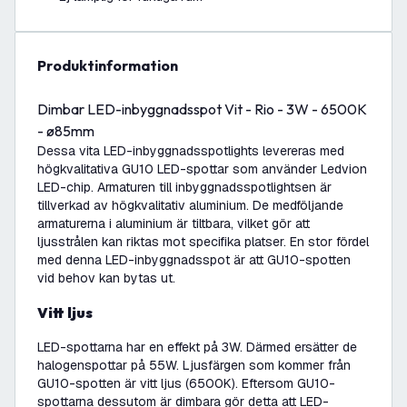
produktinformation
Dimbar LED-inbyggnadsspot Vit - Rio - 3W - 6500K
- ø85mm
Dessa vita LED-inbyggnadsspotlights levereras med
högkvalitativa GU10 LED-spottar som använder Ledvion
LED-chip. Armaturen till inbyggnadsspotlightsen är
tillverkad av högkvalitativ aluminium. De medföljande
armaturerna i aluminium är tiltbara, vilket gör att
ljusstrålen kan riktas mot specifika platser. En stor fördel
med denna LED-inbyggnadsspot är att GU10-spotten
vid behov kan bytas ut.
Vitt ljus
LED-spottarna har en effekt på 3W. Därmed ersätter de
halogenspottar på 55W. Ljusfärgen som kommer från
GU10-spotten är vitt ljus (6500K). Eftersom GU10-
spottarna dessutom är dimbara gör detta att LED-