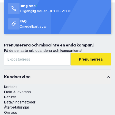
Ring oss
Tillgänglig mellan 08:00–21:00
FAQ
Omedelbart svar
Prenumerera och missa inte en enda kampanj
Få de senaste erbjudandena och kampanjerna!
Prenumerera
Kundservice
Kontakt
Frakt & leverans
Returer
Betalningsmetoder
Återbetalningar
Om oss