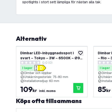
spotlights i stort sett lämpliga för nästan alla tak.
Alternativ
Dimbar LED-inbyggnadsspot i
Dimbar 
lägg till i önskelistan
svart – Tokyo – 3W – 6500K – Ø92
– Rio –
0.0 (0)
mm
0 stjärnbetyg
0 stjärnb
I lager
I lager
Dimbar och vippbar
Dimbar
Utskärningsstorlek: 75-80 mm
Utskär
Installationsdjup: 60 mm
Install
109
85
kr
kr
inkl. moms
Köps ofta tillsammans