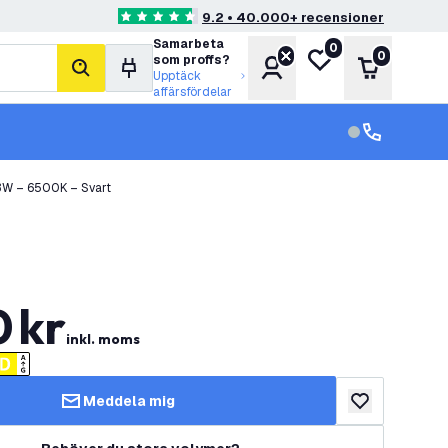
9.2 • 40.000+ recensioner
4.6 stjärnbetyg
Samarbeta
0
Min önskelista
0
som proffs?
Konto
Varukorg
sök
Upptäck
affärsfördelar
kundservice in
kundservice
 3W – 6500K – Svart
0
kr
inkl. moms
Meddela mig
lägg till i önske