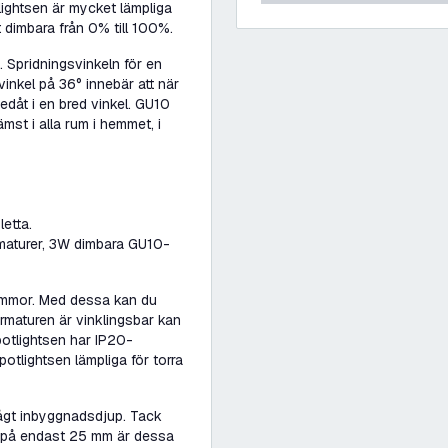
ightsen är mycket lämpliga
t dimbara från 0% till 100%.
Spridningsvinkeln för en
inkel på 36° innebär att när
edåt i en bred vinkel. GU10
st i alla rum i hemmet, i
etta.
rmaturer, 3W dimbara GU10-
ämmor. Med dessa kan du
rmaturen är vinklingsbar kan
spotlightsen har IP20-
potlightsen lämpliga för torra
 lågt inbyggnadsdjup. Tack
p på endast 25 mm är dessa