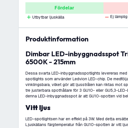
Fördelar
Ej lämplig
Utbytbar ljuskälla
produktinformation
Dimbar LED-inbyggnadsspot Triple - 3W -
6500K - 215mm
Dessa svarta LED-inbyggnadsspotlights levereras med 
spotlights som använder Ledvion LED-chip. De medfölj
vinklingsbara, vilket gör att ljusstrålen kan riktas mot s
tre justerbara spothållare för 3 GU10- eller GU5,3-LED-
denna LED-inbyggnadsspot är att GU10-spotten vid be
Vitt ljus
LED-spotlightsen har en effekt på 3W. Med detta ersätt
Ljuskällans färgtemperatur från GU10-spotten är vitt l