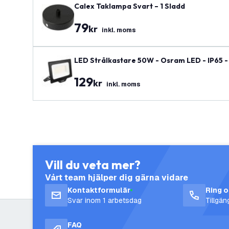
Calex Taklampa Svart – 1 Sladd
79
kr
inkl. moms
LED Strålkastare 50W - Osram LED - IP65 -
129
kr
inkl. moms
Vill du veta mer?
Vårt team hjälper dig gärna vidare
Kontaktformulär
Ring 
Svar inom 1 arbetsdag
Tillgä
FAQ