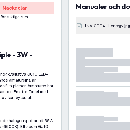
Manualer och 
Nackdelar
 för fuktiga rum
lvb10004-1-energy.jpg
högkvalitativa GU10 LED-
ande armaturerna är
pecifika platser. Armaturen har
lampor. En stor fördel med
hov kan bytas ut.
er de halogenspottar på 55W.
jus (6500K). Eftersom GU10-