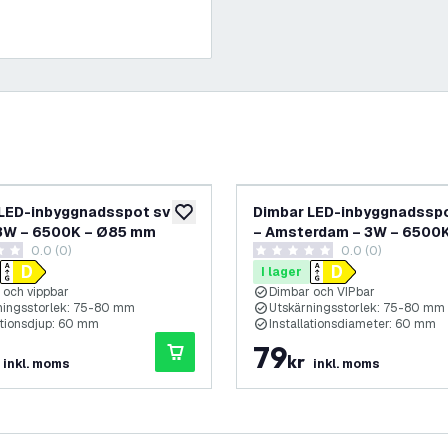
LED-inbyggnadsspot svart
Dimbar LED-inbyggnadsspo
lägg till i önskelistan
 3W – 6500K – Ø85 mm
– Amsterdam – 3W – 6500
0.0 (0)
0.0 (0)
mm
etyg
0 stjärnbetyg
I lager
 och vippbar
Dimbar och VIPbar
ningsstorlek: 75-80 mm
Utskärningsstorlek: 75-80 mm
ationsdjup: 60 mm
Installationsdiameter: 60 mm
79
kr
inkl. moms
inkl. moms