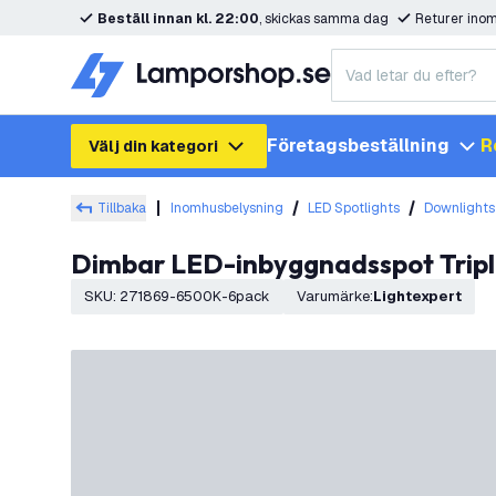
Beställ innan kl. 22:00
, skickas samma dag
Returer ino
Företagsbeställning
R
Välj din kategori
Tillbaka
Inomhusbelysning
LED Spotlights
Downlights
Dimbar LED-inbyggnadsspot Tripl
SKU
:
271869-6500K-6pack
Varumärke
:
Lightexpert