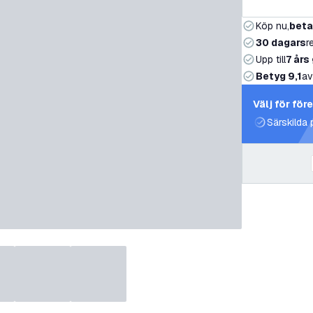
Köp nu,
beta
30 dagars
r
Upp till
7 års
Betyg 9,1
av
Välj för för
Särskilda 