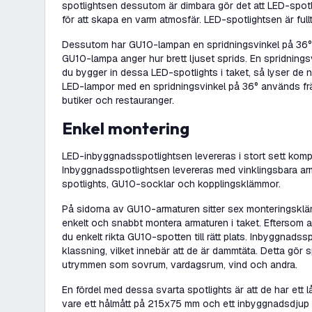
spotlightsen dessutom är dimbara gör det att LED-spotl
för att skapa en varm atmosfär. LED-spotlightsen är full
Dessutom har GU10-lampan en spridningsvinkel på 36°. 
GU10-lampa anger hur brett ljuset sprids. En spridningsv
du bygger in dessa LED-spotlights i taket, så lyser de n
LED-lampor med en spridningsvinkel på 36° används främ
butiker och restauranger.
Enkel montering
LED-inbyggnadsspotlightsen levereras i stort sett kompl
Inbyggnadsspotlightsen levereras med vinklingsbara a
spotlights, GU10-socklar och kopplingsklämmor.
På sidorna av GU10-armaturen sitter sex monteringskl
enkelt och snabbt montera armaturen i taket. Eftersom a
du enkelt rikta GU10-spotten till rätt plats. Inbyggnads
klassning, vilket innebär att de är dammtäta. Detta gör s
utrymmen som sovrum, vardagsrum, vind och andra.
En fördel med dessa svarta spotlights är att de har ett
vare ett hålmått på 215x75 mm och ett inbyggnadsdju