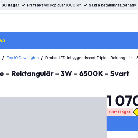
m
30 dagar
Fri frakt
vid köp över 1000 kr*
Säkra
betalningsalternativ
ea
Top 10 Downlights
Dimbar LED-Inbyggnadsspot Triple – Rektangulär –
e – Rektangulär – 3W – 6500K – Svart
1 07
Slut i lager