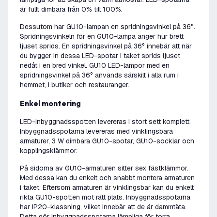
är fullt dimbara från 0% till 100%.
Dessutom har GU10-lampan en spridningsvinkel på 36°.
Spridningsvinkeln för en GU10-lampa anger hur brett
ljuset sprids. En spridningsvinkel på 36° innebär att när
du bygger in dessa LED-spotar i taket sprids ljuset
nedåt i en bred vinkel. GU10 LED-lampor med en
spridningsvinkel på 36° används särskilt i alla rum i
hemmet, i butiker och restauranger.
Enkel montering
LED-inbyggnadsspotten levereras i stort sett komplett.
Inbyggnadsspotarna levereras med vinklingsbara
armaturer, 3 W dimbara GU10-spotar, GU10-socklar och
kopplingsklämmor.
På sidorna av GU10-armaturen sitter sex fästklämmor.
Med dessa kan du enkelt och snabbt montera armaturen
i taket. Eftersom armaturen är vinklingsbar kan du enkelt
rikta GU10-spotten mot rätt plats. Inbyggnadsspotarna
har IP20-klassning, vilket innebär att de är dammtäta.
Detta gör inbyggnadsspotarna lämpliga för torra