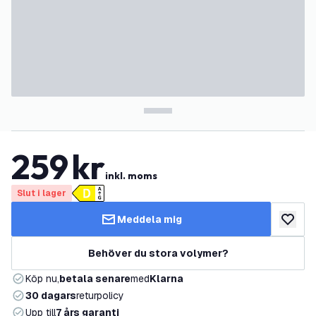
259
kr
inkl. moms
Slut i lager
Meddela mig
lägg till
Behöver du stora volymer?
Köp nu,
betala senare
med
Klarna
30 dagars
returpolicy
Upp till
7 års garanti