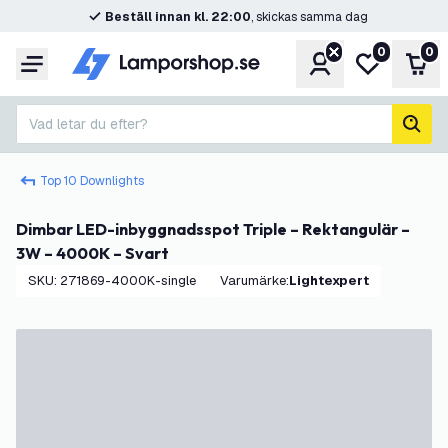
Beställ innan kl. 22:00
, skickas samma dag
0
0
Konto
Min önskelis
Var
Meny
Vad letar du efter?
sök
Top 10 Downlights
Dimbar LED-inbyggnadsspot Triple – Rektangulär –
3W – 4000K – Svart
SKU
:
271869-4000K-single
Varumärke
:
Lightexpert