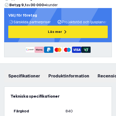
Betyg 9,1
av
30 000+
kunder
Välj för företag
Särskilda partnerpriser
Projektstöd och ljusplaner
Läs mer
+
1
Specifikationer
produktinformation
recensi
Tekniska specifikationer
Färgkod
840