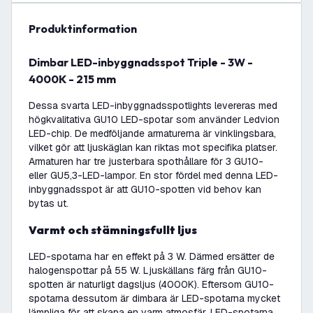
produktinformation
Dimbar LED-inbyggnadsspot Triple - 3W -
4000K - 215 mm
Dessa svarta LED-inbyggnadsspotlights levereras med
högkvalitativa GU10 LED-spotar som använder Ledvion
LED-chip. De medföljande armaturerna är vinklingsbara,
vilket gör att ljuskäglan kan riktas mot specifika platser.
Armaturen har tre justerbara spothållare för 3 GU10-
eller GU5,3-LED-lampor. En stor fördel med denna LED-
inbyggnadsspot är att GU10-spotten vid behov kan
bytas ut.
Varmt och stämningsfullt ljus
LED-spotarna har en effekt på 3 W. Därmed ersätter de
halogenspottar på 55 W. Ljuskällans färg från GU10-
spotten är naturligt dagsljus (4000K). Eftersom GU10-
spotarna dessutom är dimbara är LED-spotarna mycket
lämpliga för att skapa en varm atmosfär. LED-spotarna