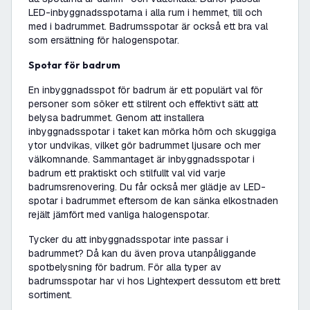
LED-inbyggnadsspotarna i alla rum i hemmet, till och
med i badrummet. Badrumsspotar är också ett bra val
som ersättning för halogenspotar.
Spotar för badrum
En inbyggnadsspot för badrum är ett populärt val för
personer som söker ett stilrent och effektivt sätt att
belysa badrummet. Genom att installera
inbyggnadsspotar i taket kan mörka hörn och skuggiga
ytor undvikas, vilket gör badrummet ljusare och mer
välkomnande. Sammantaget är inbyggnadsspotar i
badrum ett praktiskt och stilfullt val vid varje
badrumsrenovering. Du får också mer glädje av LED-
spotar i badrummet eftersom de kan sänka elkostnaden
rejält jämfört med vanliga halogenspotar.
Tycker du att inbyggnadsspotar inte passar i
badrummet? Då kan du även prova utanpåliggande
spotbelysning för badrum. För alla typer av
badrumsspotar har vi hos Lightexpert dessutom ett brett
sortiment.