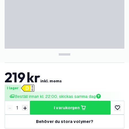
219
kr
inkl. moms
I lager
Beställ innan kl. 22:00, skickas samma dag
-
+
i varukorgen
Minska antal
Öka antal
lägg till
Behöver du stora volymer?