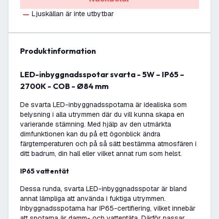
Ljuskällan är inte utbytbar
produktinformation
LED-inbyggnadsspotar svarta - 5W – IP65 –
2700K - COB - Ø84 mm
De svarta LED-inbyggnadsspotarna är idealiska som
belysning i alla utrymmen där du vill kunna skapa en
varierande stämning. Med hjälp av den utmärkta
dimfunktionen kan du på ett ögonblick ändra
färgtemperaturen och på så sätt bestämma atmosfären i
ditt badrum, din hall eller vilket annat rum som helst.
IP65 vattentät
Dessa runda, svarta LED-inbyggnadsspotar är bland
annat lämpliga att använda i fuktiga utrymmen.
Inbyggnadsspotarna har IP65-certifiering, vilket innebär
att spotarna är damm- och vattentäta. Därför passar