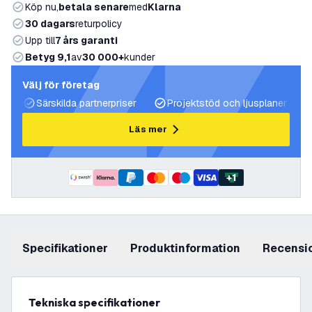
Köp nu,
betala senare
med
Klarna
30 dagars
returpolicy
Upp till
7 års garanti
Betyg 9,1
av
30 000+
kunder
Välj för företag
Särskilda partnerpriser
Projektstöd och ljusplaner
Läs mer
+
1
Specifikationer
produktinformation
recensi
Tekniska specifikationer