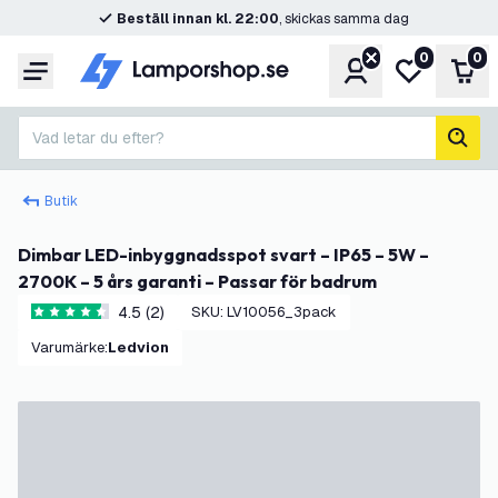
Beställ innan kl. 22:00
, skickas samma dag
0
0
Konto
Min önskelis
Var
Meny
Vad letar du efter?
sök
Butik
Dimbar LED-inbyggnadsspot svart – IP65 – 5W –
2700K – 5 års garanti – Passar för badrum
4.5 (2)
SKU
:
LV10056_3pack
4.5 stjärnbetyg
Varumärke
:
Ledvion