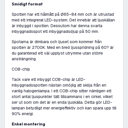
Smidigt format
Spotten har ett hålmått på Ø65–84 mm och är utrustad
med ett integrerat LED-system. Det innebär att ljuskällan
är inbyggd i spotten. Dessutom har denna svarta
inbyggnadsspot ett inbyggnadsdjup på 50 mm.
Spotarna är dimbara och ljuset som kommer från
spotten är 2700K. Med en bred ljusspridning på 60? är
du garanterad ett väl upplyst utrymme utan större
ansträngning.
COB-chip
Tack vare ett inbyggt COB-chip är LED-
inbyggnadsspotten nästan omöjlig att skilja från en
vanlig halogenlampa. I ett COB-chip sitter nämligen ett
stort antal ljuspunkter tätt tillsammans i en cirkel, vilket
ser ut som om det är en enda ljuskälla. Detta gör LED-
lampan betydligt mer energieffektiv och kan spara upp till
90% energi.
Enkel montering