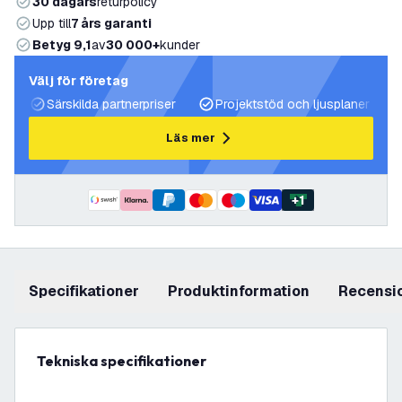
30 dagars
returpolicy
Upp till
7 års garanti
Betyg 9,1
av
30 000+
kunder
Välj för företag
Särskilda partnerpriser
Projektstöd och ljusplaner
Läs mer
+
1
Specifikationer
produktinformation
recensi
Tekniska specifikationer