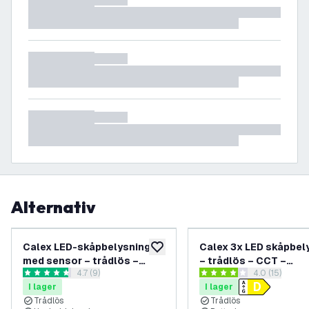
Alternativ
Calex LED-skåpbelysning
Calex 3x LED skåpbel
lägg till i önskelistan
med sensor – trådlös –
– trådlös – CCT –
öppna recensionspanel
4.7 (9)
öppna recens
4.0 (15)
2700K – uppladdningsbar
batteridriven
4.7 stjärnbetyg
4 stjärnbetyg
I lager
I lager
Trådlös
Trådlös