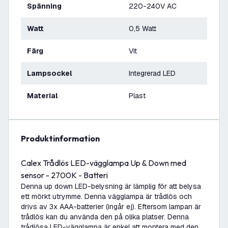
Spänning
220-240V AC
Watt
0,5 Watt
Färg
Vit
Lampsockel
Integrerad LED
Material
Plast
produktinformation
Calex Trådlös LED-vägglampa Up & Down med
sensor - 2700K - Batteri
Denna up down LED-belysning är lämplig för att belysa
ett mörkt utrymme. Denna vägglampa är trådlös och
drivs av 3x AAA-batterier (ingår ej). Eftersom lampan är
trådlös kan du använda den på olika platser. Denna
trådlösa LED-vägglampa är enkel att montera med den