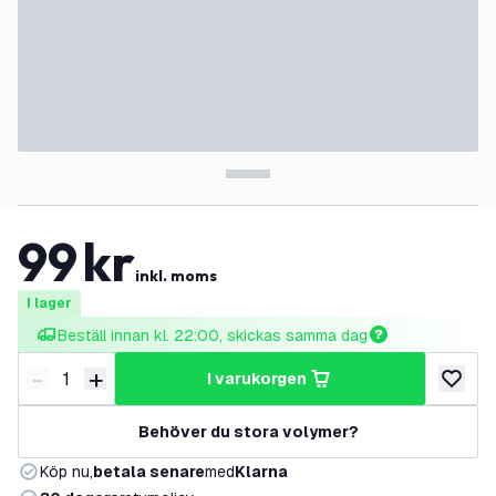
99
kr
inkl. moms
I lager
Beställ innan kl. 22:00, skickas samma dag
-
+
i varukorgen
Minska antal
Öka antal
lägg till
Behöver du stora volymer?
Köp nu,
betala senare
med
Klarna