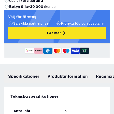
Upp till
7 års garanti
Betyg 9,1
av
30 000+
kunder
Välj för företag
Särskilda partnerpriser
Projektstöd och ljusplaner
Läs mer
+
1
Specifikationer
produktinformation
recensi
Tekniska specifikationer
Antal hål
5