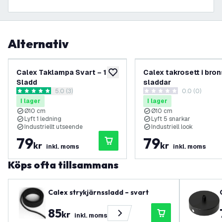
Alternativ
Calex Taklampa Svart – 1
Calex takrosett i bron
lägg till i önskelistan
Sladd
sladdar
öppna recensionspanel
5.0 (3)
0.0 (0)
5 stjärnbetyg
0 stjärnbetyg
I lager
I lager
Ø10 cm
Ø10 cm
Lyft 1 ledning
Lyft 5 snarkar
Industriellt utseende
Industriell look
79
79
kr
kr
inkl. moms
inkl. moms
Köps ofta tillsammans
Calex strykjärnssladd – svart
85
kr
inkl. moms