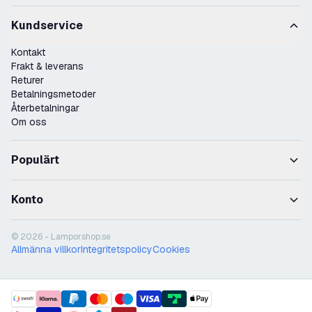
Kundservice
Kontakt
Frakt & leverans
Returer
Betalningsmetoder
Återbetalningar
Om oss
Populärt
Konto
© 2026 - Lamporshop.se
Allmänna villkor
Integritetspolicy
Cookies
payment methods