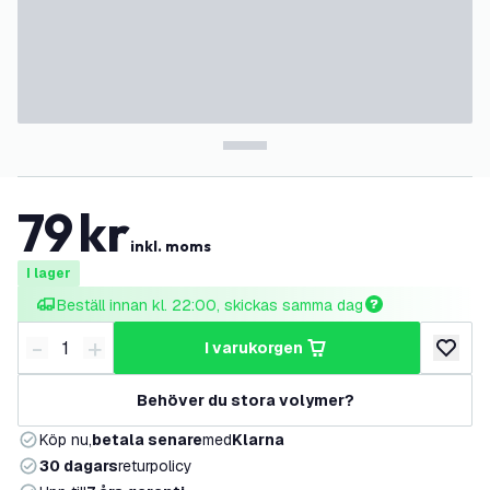
79
kr
inkl. moms
I lager
Beställ innan kl. 22:00, skickas samma dag
-
+
i varukorgen
Minska antal
Öka antal
lägg till
Behöver du stora volymer?
Köp nu,
betala senare
med
Klarna
30 dagars
returpolicy