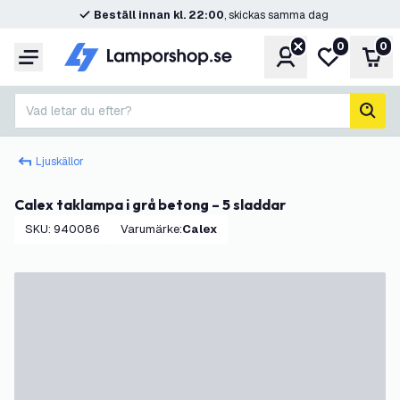
Beställ innan kl. 22:00
, skickas samma dag
0
0
Konto
Min önskelis
Var
Meny
Vad letar du efter?
sök
Ljuskällor
Calex taklampa i grå betong – 5 sladdar
SKU
:
940086
Varumärke
:
Calex