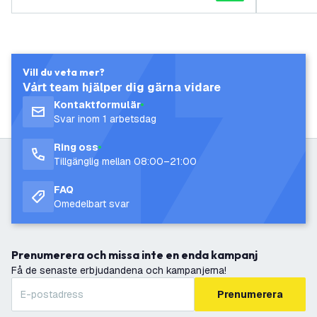
Vill du veta mer?
Vårt team hjälper dig gärna vidare
Kontaktformulär
Svar inom 1 arbetsdag
Ring oss
Tillgänglig mellan 08:00–21:00
FAQ
Omedelbart svar
Prenumerera och missa inte en enda kampanj
Få de senaste erbjudandena och kampanjerna!
Prenumerera