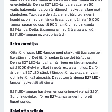
energieffektiv. Denna E27 LED-lampa ersätter en 60
watts halogenlampa och är därmed mycket snällare mot
plånboken. Tack vare den låga energiförbrukningen i
kombination med den långa livslängden på hela 15 000
timmar sparar du upp till 90% jämfört med din gamla
E27-lampa. Detta, tillsammans med 2 års garanti, gör
E27 LED-lampan mycket prisvärd.
Extra varmt ljus
Ofta förknippas LED-lampor med starkt, vitt ljus som ger
lite stämning. Det tillhör sedan länge det förflutna.
Denna E27 LED-lampa har nämligen en färgtemperatur
på 2100K (Kelvin), vilket innebär extra varmt ljus. Därför
är denna E27 LED särskilt lämplig för att skapa en varm
och inte för kall atmosfär. Dessutom är denna E27 LED-
lampa mycket lätt att dimra.
E27 LED-lampan har även en spridningsvinkel på 320°.
Spridningsvinkeln för en E27-lampa anger hur brett
ljuset sprids.
Enkel att använda