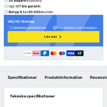
30 dagars
returpolicy
Upp till
7 års garanti
Betyg 9,1
av
30 000+
kunder
Välj för företag
Särskilda partnerpriser
Projektstöd och ljusplaner
Läs mer
+
1
Specifikationer
produktinformation
recensi
Tekniska specifikationer