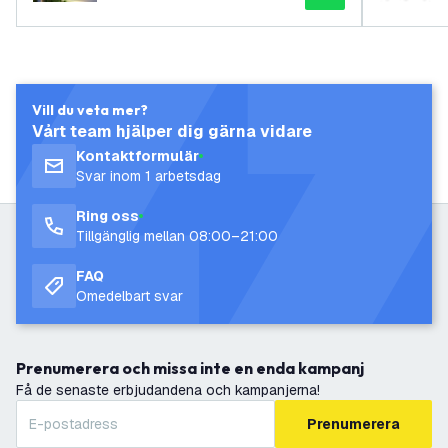
Vill du veta mer?
Vårt team hjälper dig gärna vidare
Kontaktformulär
Svar inom 1 arbetsdag
Ring oss
Tillgänglig mellan 08:00–21:00
FAQ
Omedelbart svar
Prenumerera och missa inte en enda kampanj
Få de senaste erbjudandena och kampanjerna!
Prenumerera