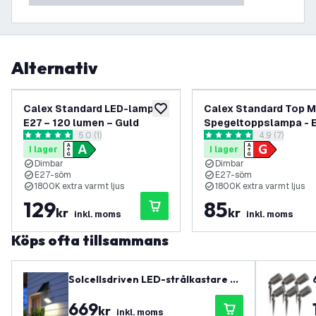
Alternativ
Calex Standard LED-lampa –
Calex Standard Top M
lägg till i önskelistan
E27 – 120 lumen – Guld
Spegeltoppslampa - E
öppna recensionspanel
5.0 (1)
öppna recens
4.9 (7)
180 lumen – Svart
5 stjärnbetyg
4.9 stjärnbetyg
I lager
I lager
Dimbar
Dimbar
E27-söm
E27-söm
1800K extra varmt ljus
1800K extra varmt ljus
129
85
kr
kr
inkl. moms
inkl. moms
Köps ofta tillsammans
Solcellsdriven LED-strålkastare –
4800 lumen – 4000K – IP65 – 6000
669
mAh
kr
inkl. moms