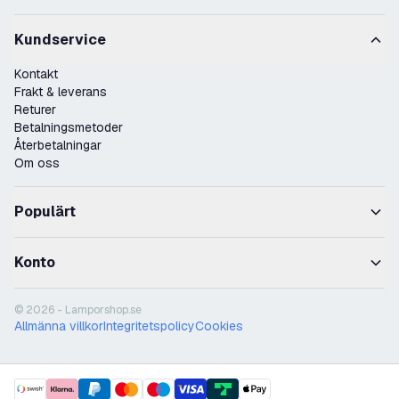
Kundservice
Kontakt
Frakt & leverans
Returer
Betalningsmetoder
Återbetalningar
Om oss
Populärt
Konto
© 2026 - Lamporshop.se
Allmänna villkor
Integritetspolicy
Cookies
payment methods