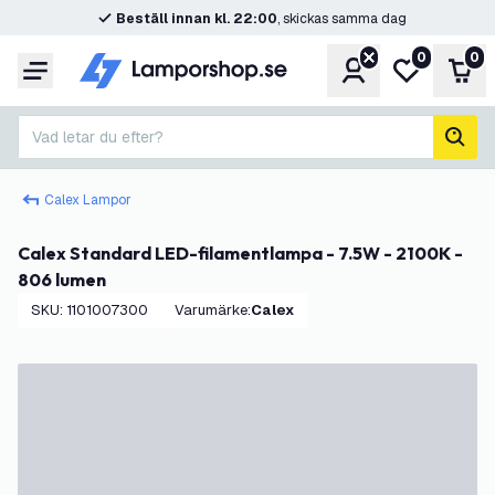
Beställ innan kl. 22:00
, skickas samma dag
0
0
Konto
Min önskelis
Var
Meny
Vad letar du efter?
sök
Calex Lampor
Calex Standard LED-filamentlampa - 7.5W - 2100K -
806 lumen
SKU
:
1101007300
Varumärke
:
Calex