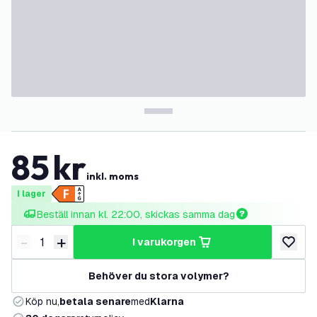
85
kr
inkl. moms
I lager
Beställ innan kl. 22:00, skickas samma dag
-
+
i varukorgen
Minska antal
Öka antal
lägg till
Behöver du stora volymer?
Köp nu,
betala senare
med
Klarna