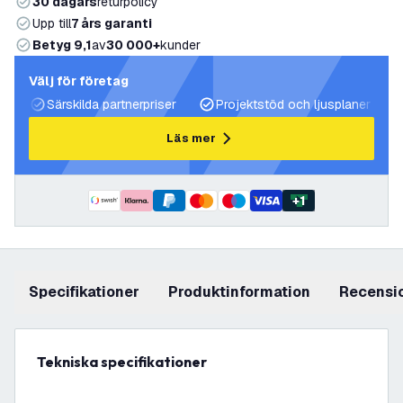
30 dagars
returpolicy
Upp till
7 års garanti
Betyg 9,1
av
30 000+
kunder
Välj för företag
Särskilda partnerpriser
Projektstöd och ljusplaner
Läs mer
+
1
Specifikationer
produktinformation
recensi
Tekniska specifikationer