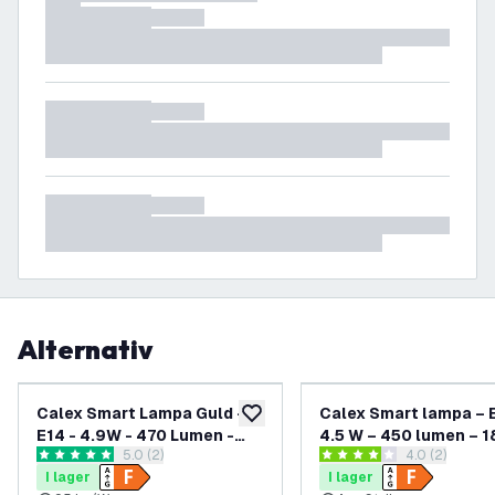
Alternativ
Calex Smart Lampa Guld -
Calex Smart lampa – 
lägg till i önskelistan
E14 - 4.9W - 470 Lumen -
4.5 W – 450 lumen – 
öppna recensionspanel
5.0 (2)
öppna recens
4.0 (2)
1800K - 3000K
– 3000 K
5 stjärnbetyg
4 stjärnbetyg
I lager
I lager