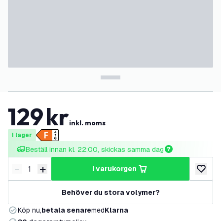
129
kr
inkl. moms
I lager
Beställ innan kl. 22:00, skickas samma dag
-
+
i varukorgen
Minska antal
Öka antal
lägg till
Behöver du stora volymer?
Köp nu,
betala senare
med
Klarna