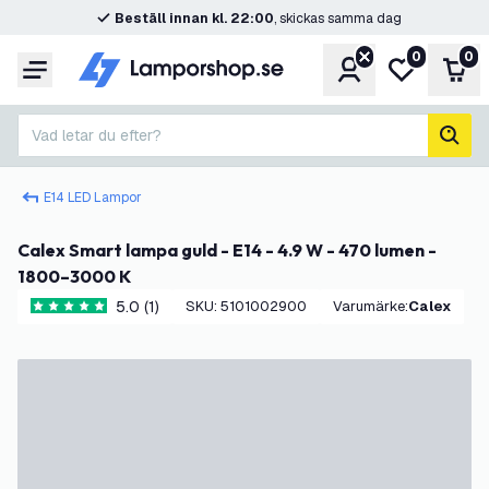
Beställ innan kl. 22:00
, skickas samma dag
0
0
Konto
Min önskelis
Var
Meny
Vad letar du efter?
sök
E14 LED Lampor
Calex Smart lampa guld - E14 - 4.9 W - 470 lumen -
1800–3000 K
5.0 (1)
SKU
:
5101002900
Varumärke
:
Calex
5 stjärnbetyg