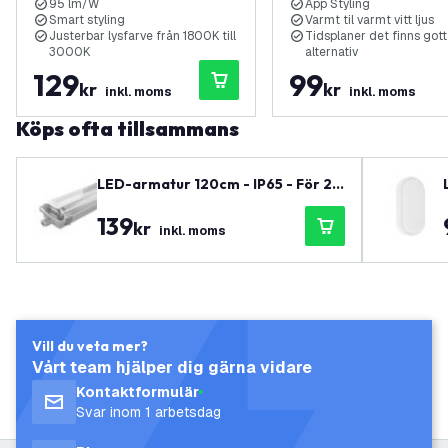
95 lm/W
App Styling
Smart styling
Varmt til varmt vitt ljus
Justerbar lysfarve från 1800K till
Tidsplaner det finns got
3000K
alternativ
129
99
kr
kr
inkl. moms
inkl. moms
Köps ofta tillsammans
LED-armatur 120cm - IP65 - För 2x
LED-lysör - Rostfria clips - 2 års ga
139
ranti
kr
inkl. moms
Vill du veta mer?
Vårt team hjälper dig gärna vidare
Kontaktformulär
Svar inom 1 arbetsdag