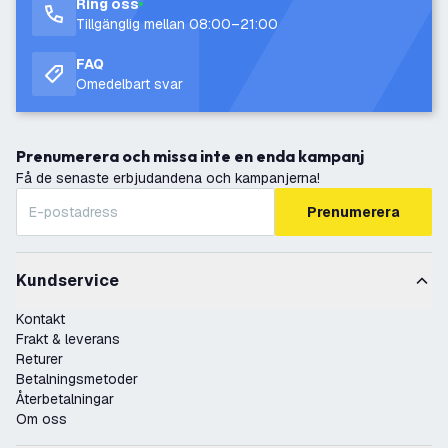
Ring oss
Tillgänglig mellan 08:00–21:00
FAQ
Omedelbart svar
Prenumerera och missa inte en enda kampanj
Få de senaste erbjudandena och kampanjerna!
Prenumerera
Kundservice
Kontakt
Frakt & leverans
Returer
Betalningsmetoder
Återbetalningar
Om oss