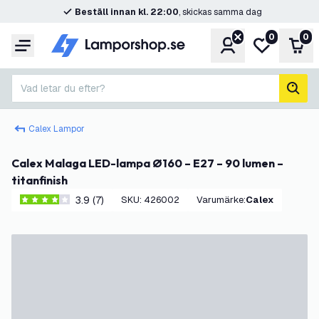
Beställ innan kl. 22:00
, skickas samma dag
0
0
Konto
Min önskelis
Var
Meny
Vad letar du efter?
sök
Calex Lampor
Calex Malaga LED-lampa Ø160 – E27 – 90 lumen –
titanfinish
3.9 (7)
SKU
:
426002
Varumärke
:
Calex
3.9 stjärnbetyg