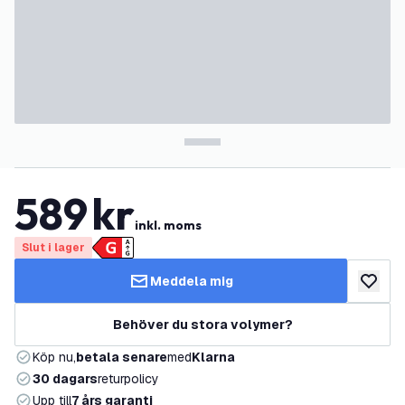
589
kr
inkl. moms
Slut i lager
Meddela mig
lägg till
Behöver du stora volymer?
Köp nu,
betala senare
med
Klarna
30 dagars
returpolicy
Upp till
7 års garanti