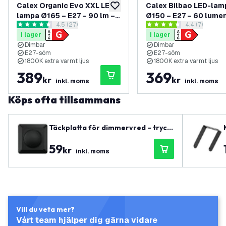
Calex Organic Evo XXL LED-
Calex Bilbao LED-lam
lägg till i önskelistan
lampa Ø165 – E27 – 90 lm –
Ø150 – E27 – 60 lumen
öppna recensionspanel
4.5 (27)
öppna recens
4.4 (7)
titanfinish
Titanfärgad
4.5 stjärnbetyg
4.4 stjärnbetyg
I lager
I lager
Dimbar
Dimbar
E27-söm
E27-söm
1800K extra varmt ljus
1800K extra varmt ljus
389
369
kr
kr
inkl. moms
inkl. moms
Köps ofta tillsammans
Täckplatta för dimmervred – tryck/
vrid
59
kr
inkl. moms
Vill du veta mer?
Vårt team hjälper dig gärna vidare