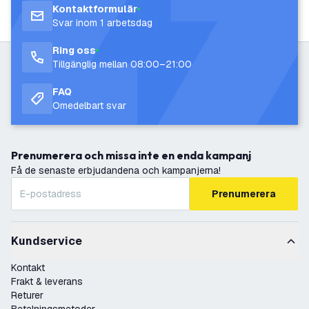
Kontaktformulär
Svar inom 1 arbetsdag
Ring oss
Tillgänglig mellan 08:00–21:00
FAQ
Omedelbart svar
Prenumerera och missa inte en enda kampanj
Få de senaste erbjudandena och kampanjerna!
Prenumerera
Kundservice
Kontakt
Frakt & leverans
Returer