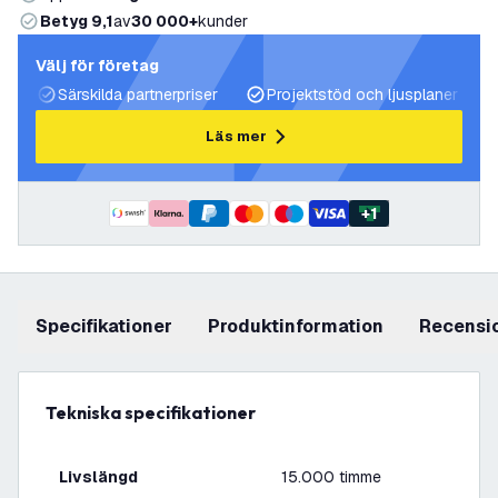
Betyg 9,1
av
30 000+
kunder
Välj för företag
Särskilda partnerpriser
Projektstöd och ljusplaner
Läs mer
+
1
Specifikationer
produktinformation
recensi
Tekniska specifikationer
Livslängd
15.000 timme