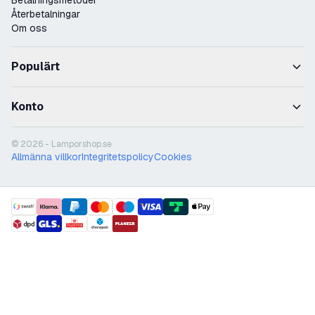
Betalningsmetoder
Återbetalningar
Om oss
Populärt
Konto
© 2026 - Lamporshop.se
Allmänna villkor
Integritetspolicy
Cookies
payment methods
shipment methods