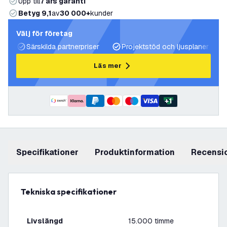
Upp till
7 års garanti
Betyg 9,1
av
30 000+
kunder
Välj för företag
Särskilda partnerpriser
Projektstöd och ljusplaner
Läs mer
+
1
Specifikationer
produktinformation
recensi
Tekniska specifikationer
Livslängd
15.000 timme