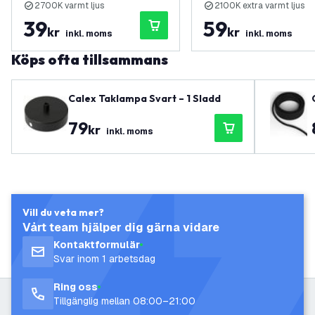
2700K varmt ljus
2100K extra varmt ljus
39
59
kr
kr
inkl. moms
inkl. moms
Köps ofta tillsammans
Calex Taklampa Svart – 1 Sladd
79
kr
inkl. moms
Vill du veta mer?
Vårt team hjälper dig gärna vidare
Kontaktformulär
Svar inom 1 arbetsdag
Ring oss
Tillgänglig mellan 08:00–21:00