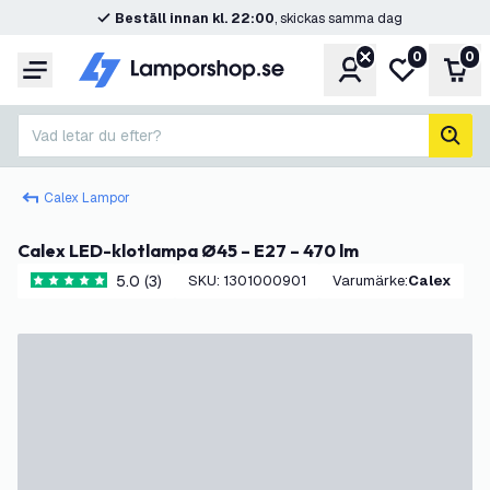
Beställ innan kl. 22:00
, skickas samma dag
0
0
Konto
Min önskelis
Var
Meny
Vad letar du efter?
sök
Calex Lampor
Calex LED-klotlampa Ø45 – E27 – 470 lm
5.0 (3)
SKU
:
1301000901
Varumärke
:
Calex
5 stjärnbetyg