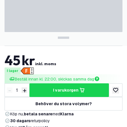
45
kr
inkl. moms
I lager
Beställ innan kl. 22:00, skickas samma dag
-
+
i varukorgen
Minska antal
Öka antal
lägg till
Behöver du stora volymer?
Köp nu,
betala senare
med
Klarna
30 dagars
returpolicy