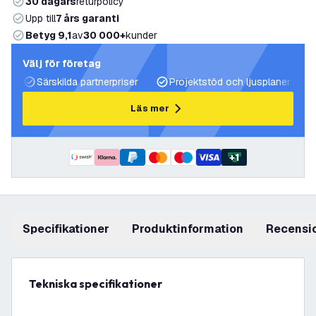
30 dagars
returpolicy
Upp till
7 års garanti
Betyg 9,1
av
30 000+
kunder
Välj för företag
Särskilda partnerpriser
Projektstöd och ljusplaner
Läs mer
+
1
Specifikationer
produktinformation
recensi
Tekniska specifikationer