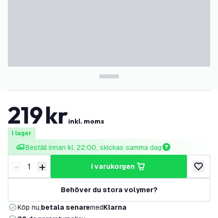
219
kr
inkl. moms
I lager
Beställ innan kl. 22:00, skickas samma dag
-
+
i varukorgen
Minska antal
Öka antal
lägg till
Behöver du stora volymer?
Köp nu,
betala senare
med
Klarna