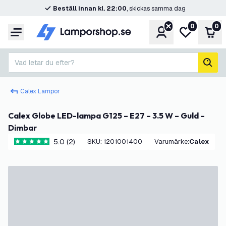
Beställ innan kl. 22:00
, skickas samma dag
0
0
Konto
Min önskelis
Var
Meny
Vad letar du efter?
sök
Calex Lampor
Calex Globe LED-lampa G125 – E27 – 3.5 W – Guld –
Dimbar
5.0 (2)
SKU
:
1201001400
Varumärke
:
Calex
5 stjärnbetyg