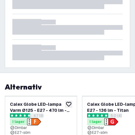
Alternativ
Calex Globe LED-lampa
Calex Globe LED-lamp
lägg till i önskelistan
Varm Ø125 - E27 - 470 lm -
E27 - 136 lm - Titan
öppna recensionspanel
4.7 (6)
öppna recens
5.0 (4)
Guld
4.7 stjärnbetyg
5 stjärnbetyg
I lager
I lager
Dimbar
Dimbar
E27-söm
E27-söm