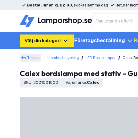
Beställ innan kl. 22:00
, skickas samma dag
Returer ino
Företagsbeställning
R
Välj din kategori
Tillbaka
Inomhusbelysning
LED Bordslampor
Calex Bo
Calex bordslampa med stativ - Gu
SKU
:
3001001000
Varumärke
:
Calex