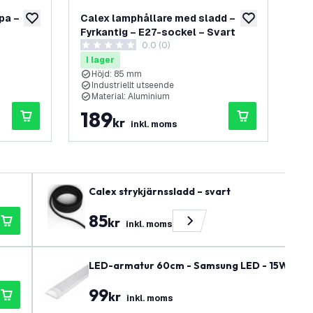
pa –
Calex lamphållare med sladd –
Cal
lägg till i önskelistan
lägg till i önskel
Fyrkantig – E27-sockel – Svart
lam
spanel
0.0 (0)
– g
0 stjärnbetyg
5 s
I lager
I 
Höjd: 85 mm
H
Industriellt utseende
1
Material: Aluminium
E
189
1
kr
inkl. moms
Calex strykjärnssladd – svart
85
kr
inkl. moms
LED-armatur 60cm - Samsung LED - 15W - 140lm
99
kr
inkl. moms