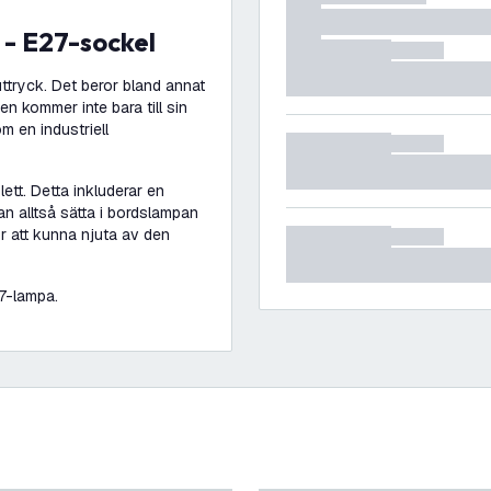
 - E27-sockel
uttryck. Det beror bland annat
n kommer inte bara till sin
om en industriell
ett. Detta inkluderar en
n alltså sätta i bordslampan
ör att kunna njuta av den
27-lampa.