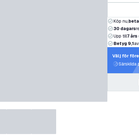
Köp nu,
beta
30 dagars
r
Upp till
7 års
Betyg 9,1
av
Välj för för
Särskilda 