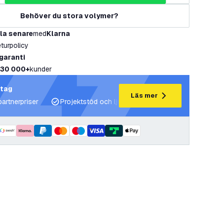
Behöver du stora volymer?
la senare
med
Klarna
eturpolicy
 garanti
30 000+
kunder
etag
Läs mer
partnerpriser
Projektstöd och ljusplaner
Expertrådgivning 