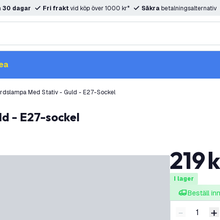
m
30 dagar
Fri frakt
vid köp över 1000 kr*
Säkra
betalningsalternativ
ea
rdslampa Med Stativ - Guld - E27-Sockel
ld - E27-sockel
219
k
I lager
Beställ i
-
+
Minska ant
Ö