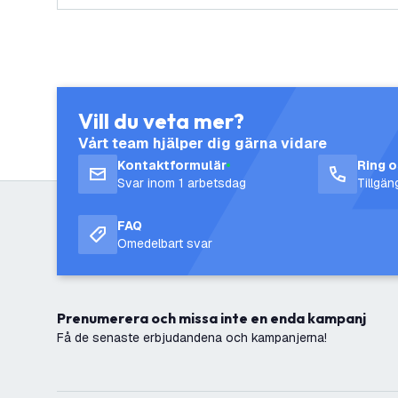
Vill du veta mer?
Vårt team hjälper dig gärna vidare
Kontaktformulär
Ring 
Svar inom 1 arbetsdag
Tillgä
FAQ
Omedelbart svar
Prenumerera och missa inte en enda kampanj
Få de senaste erbjudandena och kampanjerna!