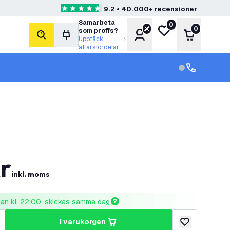
9.2 • 40.000+ recensioner
4.6 stjärnbetyg
Samarbeta
0
Min önskelista
0
som proffs?
Konto
Varukorg
sök
Upptäck
affärsfördelar
kundservice in
kundservice
r
inkl. moms
nnan kl. 22:00, skickas samma dag
i varukorgen
al
ka antal
lägg till i önske