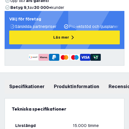
Upp till
7 års garanti
Betyg 9,1
av
30 000+
kunder
Välj för företag
Särskilda partnerpriser
Projektstöd och ljusplaner
Läs mer
+
1
Specifikationer
produktinformation
recensi
Tekniska specifikationer
Livslängd
15.000 timme