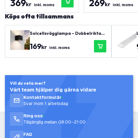
369
269
kr
kr
inkl. moms
inkl. moms
Köps ofta tillsammans
Solcellsvägglampa – Dubbelriktat l
jus – 3000K – IP44 – Svart
169
kr
inkl. moms
Vill du veta mer?
Vårt team hjälper dig gärna vidare
Kontaktformulär
Svar inom 1 arbetsdag
Ring oss
Tillgänglig mellan 08:00–21:00
FAQ