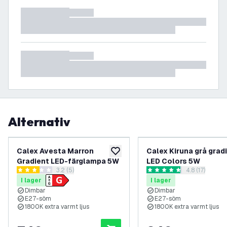
Alternativ
Calex Avesta Marron
Calex Kiruna grå grad
lägg till i önskelistan
Gradient LED-färglampa 5W
LED Colors 5W
öppna recensionspanel
3.2 (5)
öppna recens
4.8 (17)
3.2 stjärnbetyg
4.8 stjärnbetyg
I lager
I lager
Dimbar
Dimbar
E27-söm
E27-söm
1800K extra varmt ljus
1800K extra varmt ljus