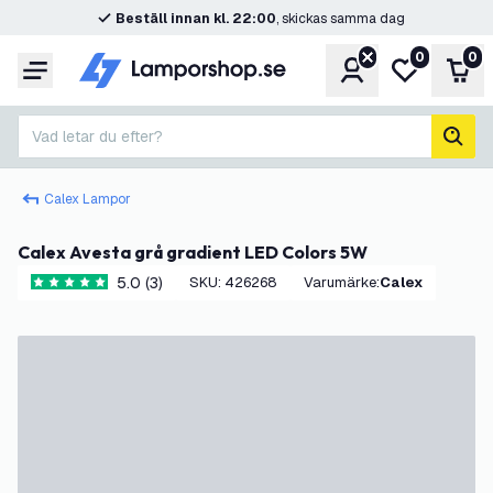
Beställ innan kl. 22:00
, skickas samma dag
0
0
Konto
Min önskelis
Var
Meny
Vad letar du efter?
sök
Calex Lampor
Calex Avesta grå gradient LED Colors 5W
5.0 (3)
SKU
:
426268
Varumärke
:
Calex
5 stjärnbetyg