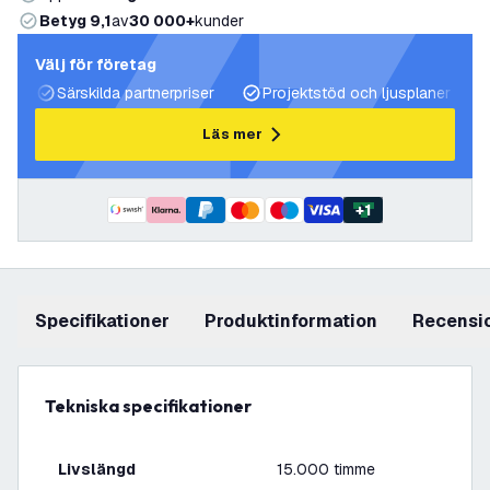
Betyg 9,1
av
30 000+
kunder
Välj för företag
Särskilda partnerpriser
Projektstöd och ljusplaner
Läs mer
+
1
Specifikationer
produktinformation
recensi
Tekniska specifikationer
Livslängd
15.000 timme