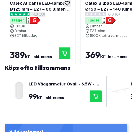
Calex Alicante LED-lampa
Calex Bilbao LED-lam
lägg till i önskelistan
Ø125 mm – E27 – 60 lumen –
Ø150 – E27 – 140 lume
öppna recensionspanel
4.8 (33)
0.0 (0)
Titanfärg
Guld
4.8 stjärnbetyg
0 stjärnbetyg
I lager
I lager
1800K
Dimbar
Dimbar
E27-söm
E27 tiltbeslag
1800K extra varmt ljus
389
369
kr
kr
inkl. moms
inkl. moms
Köps ofta tillsammans
LED Väggarmatur Ovall - 6.5W - 40
00K - 700 lumen - Vit - IP54 vatten
99
tät - 5 års garanti
kr
inkl. moms
Vill du veta mer?