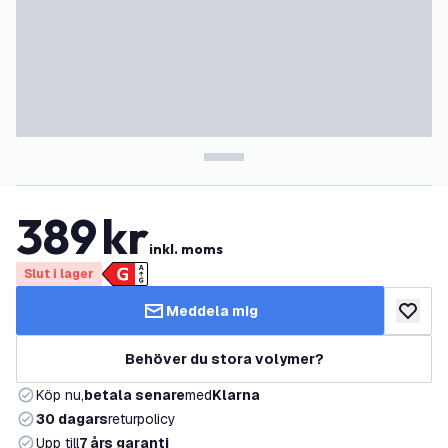
389
kr
inkl. moms
Slut i lager
Meddela mig
lägg till
Behöver du stora volymer?
Köp nu,
betala senare
med
Klarna
30 dagars
returpolicy
Upp till
7 års garanti