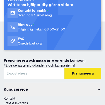
Vårt team hjälper dig gärna vidare
Kontaktformulär
Svar inom 1 arbetsdag
Ring oss
Tillgänglig mellan 08:00–21:00
FAQ
Omedelbart svar
Prenumerera och missa inte en enda kampanj
Få de senaste erbjudandena och kampanjerna!
Prenumerera
Kundservice
Kontakt
Frakt & leverans