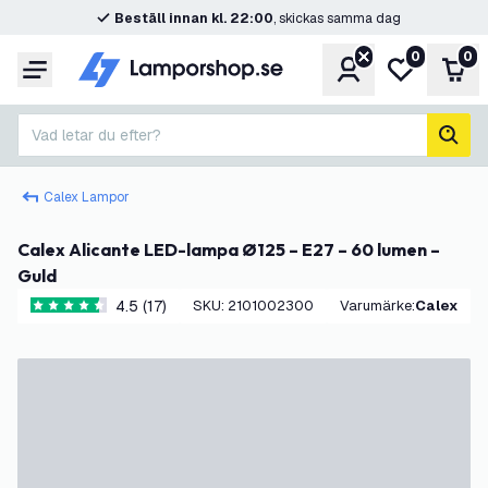
Beställ innan kl. 22:00
, skickas samma dag
0
0
Konto
Min önskelis
Var
Meny
Vad letar du efter?
sök
Calex Lampor
Calex Alicante LED-lampa Ø125 – E27 – 60 lumen –
Guld
4.5 (17)
SKU
:
2101002300
Varumärke
:
Calex
4.5 stjärnbetyg