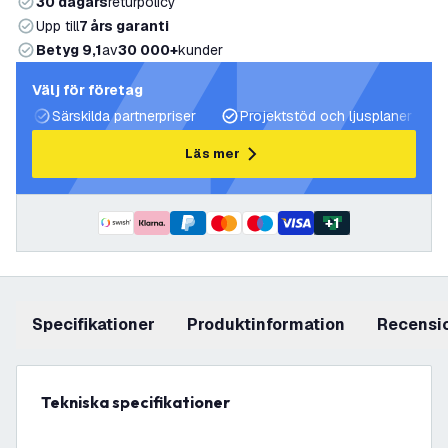
30 dagars
returpolicy
Upp till
7 års garanti
Betyg 9,1
av
30 000+
kunder
Välj för företag
Särskilda partnerpriser
Projektstöd och ljusplaner
Läs mer
+
1
Specifikationer
produktinformation
recensi
Tekniska specifikationer