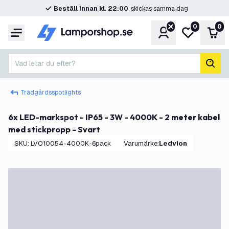
Beställ innan kl. 22:00
, skickas samma dag
0
0
Konto
Min önskelis
Var
Meny
Vad letar du efter?
sök
Trädgårdsspotlights
6x LED-markspot - IP65 - 3W - 4000K - 2 meter kabel
med stickpropp - Svart
SKU
:
LVO10054-4000K-6pack
Varumärke
:
Ledvion