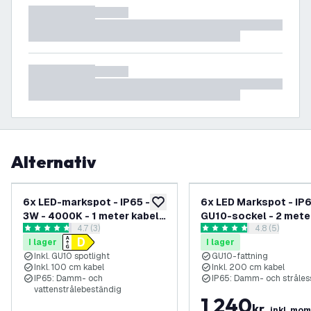
Alternativ
6x LED-markspot - IP65 -
6x LED Markspot - IP6
lägg till i önskelistan
3W - 4000K - 1 meter kabel -
GU10-sockel - 2 mete
öppna recensionspanel
4.7 (3)
öppna recens
4.8 (5)
Aluminium
kabel med stickpropp 
4.7 stjärnbetyg
4.8 stjärnbetyg
I lager
I lager
Svart
Inkl. GU10 spotlight
GU10-fattning
Inkl. 100 cm kabel
Inkl. 200 cm kabel
IP65: Damm- och
IP65: Damm- och stråle
vattenstrålebeständig
1 240
kr
inkl. mo