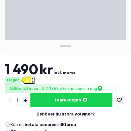
1 490
kr
inkl. moms
I lager
Beställ innan kl. 22:00, skickas samma dag
-
+
i varukorgen
Minska antal
Öka antal
lägg till
Behöver du stora volymer?
Köp nu,
betala senare
med
Klarna