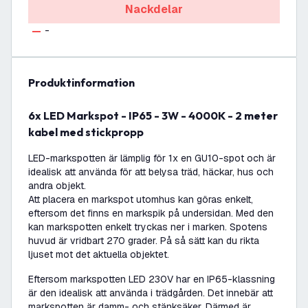
Nackdelar
-
produktinformation
6x LED Markspot - IP65 - 3W - 4000K - 2 meter
kabel med stickpropp
LED-markspotten är lämplig för 1x en GU10-spot och är
idealisk att använda för att belysa träd, häckar, hus och
andra objekt.
Att placera en markspot utomhus kan göras enkelt,
eftersom det finns en markspik på undersidan. Med den
kan markspotten enkelt tryckas ner i marken. Spotens
huvud är vridbart 270 grader. På så sätt kan du rikta
ljuset mot det aktuella objektet.
Eftersom markspotten LED 230V har en IP65-klassning
är den idealisk att använda i trädgården. Det innebär att
markspotten är damm- och stänksäker. Därmed är