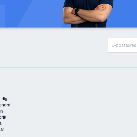
 dig
enord
us
orik
a
gar