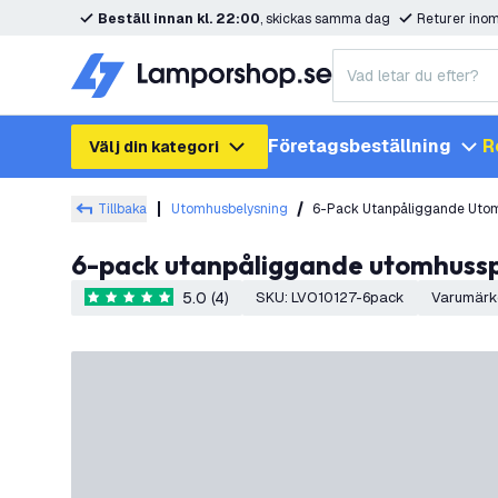
Beställ innan kl. 22:00
, skickas samma dag
Returer ino
Företagsbeställning
R
Välj din kategori
Tillbaka
Utomhusbelysning
6-Pack Utanpåliggande Utom
6-pack utanpåliggande utomhusspo
5.0 (4)
SKU
:
LVO10127-6pack
Varumärk
5 stjärnbetyg