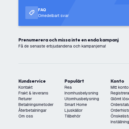
FAQ
Omedelbart svar
Prenumerera och missa inte en enda kampanj
Få de senaste erbjudandena och kampanjerna!
Kundservice
Populärt
Konto
Kontakt
Rea
Mitt konto
Frakt & leverans
Inomhusbelysning
Registrera
Returer
Utomhusbelysning
Glömt lös
Betalningsmetoder
Smart Home
Orderstat
Återbetalningar
Ljuskällor
Orderhist
Om oss
Tillbehör
Önskelist
Inställnin