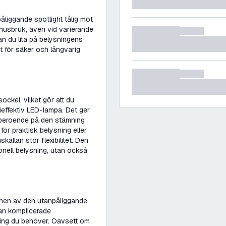
liggande spotlight tålig mot
husbruk, även vid varierande
an du lita på belysningens
let för säker och långvarig
ckel, vilket gör att du
rgieffektiv LED-lampa. Det ger
, beroende på den stämning
 för praktisk belysning eller
källan stor flexibilitet. Den
onell belysning, utan också
onen av den utanpåliggande
tan komplicerade
ning du behöver. Oavsett om