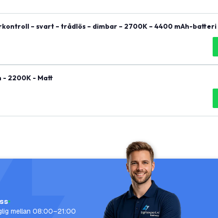
ntroll – svart – trådlös – dimbar – 2700K – 4400 mAh-batteri 
n - 2200K - Matt
oss
nglig mellan 08:00–21:00