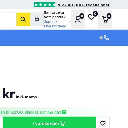
9.2 • 40.000+ recensioner
4.6 stjärnbetyg
Samarbeta
0
Min önskelista
0
som proffs?
Konto
Varukorg
sök
Upptäck
affärsfördelar
kundservice in
kundservice
0
kr
inkl. moms
nnan kl. 22:00, skickas samma dag
i varukorgen
al
ka antal
lägg till i önske