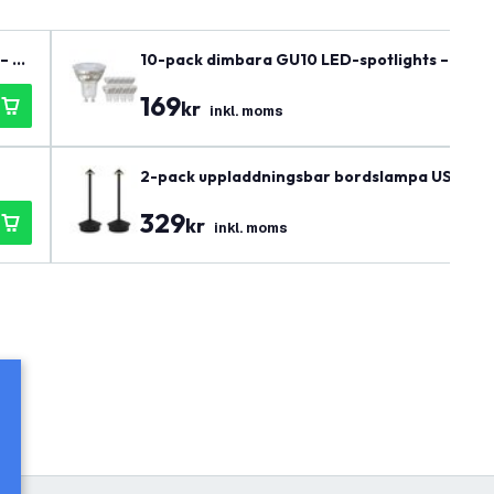
– fö
10-pack dimbara GU10 LED-spotlights – 3W 
169
kr
inkl. moms
2-pack uppladdningsbar bordslampa USB – Sva
329
kr
inkl. moms