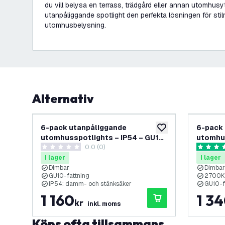
du vill belysa en terrass, trädgård eller annan utomhus
utanpåliggande spotlight den perfekta lösningen för stil
utomhusbelysning.
Alternativ
6-pack utanpåliggande
6-pack 
lägg till i önskelistan
utomhusspotlights – IP54 – GU10-
utomhus
0.0 (0)
sockel – Vit
3W – 27
0 stjärnbetyg
5 stjärnb
I lager
I lager
Dimbar
Dimbar
GU10-fattning
2700K:
IP54: damm- och stänksäker
GU10-fa
1 160
1 3
kr
inkl. moms
Köps ofta tillsammans