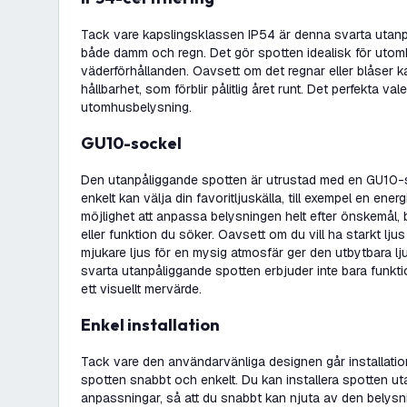
Tack vare kapslingsklassen IP54 är denna svarta utanpå
både damm och regn. Det gör spotten idealisk för utom
väderförhållanden. Oavsett om det regnar eller blåser k
hållbarhet, som förblir pålitlig året runt. Det perfekta va
utomhusbelysning.
GU10-sockel
Den utanpåliggande spotten är utrustad med en GU10-so
enkelt kan välja din favoritljuskälla, till exempel en ene
möjlighet att anpassa belysningen helt efter önskemål
eller funktion du söker. Oavsett om du vill ha starkt ljus
mjukare ljus för en mysig atmosfär ger den utbytbara ljus
svarta utanpåliggande spotten erbjuder inte bara funkti
ett visuellt mervärde.
Enkel installation
Tack vare den användarvänliga designen går installati
spotten snabbt och enkelt. Du kan installera spotten u
anpassningar, så att du snabbt kan njuta av den belys