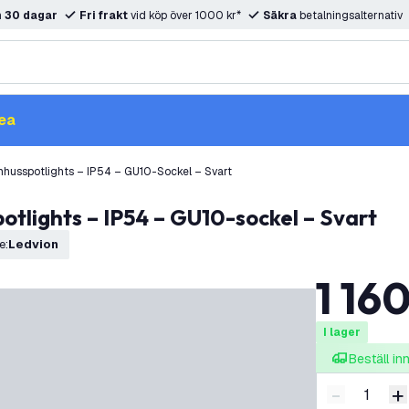
m
30 dagar
Fri frakt
vid köp över 1000 kr*
Säkra
betalningsalternativ
ea
husspotlights – IP54 – GU10-Sockel – Svart
tlights – IP54 – GU10-sockel – Svart
e
:
Ledvion
1 16
I lager
Beställ i
-
+
Minska ant
Ö