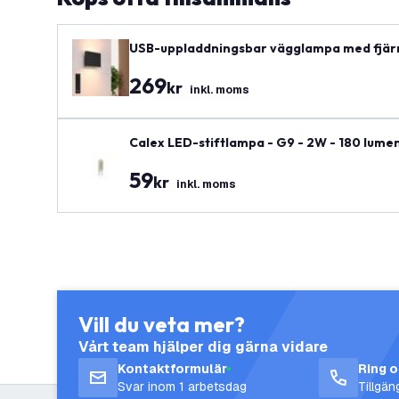
USB-uppladdningsbar vägglampa med fjärrko
r inom- och utomhusbruk – oval
269
kr
inkl. moms
Calex LED-stiftlampa - G9 - 2W - 180 lume
59
kr
inkl. moms
Vill du veta mer?
Vårt team hjälper dig gärna vidare
Kontaktformulär
Ring 
Svar inom 1 arbetsdag
Tillgä