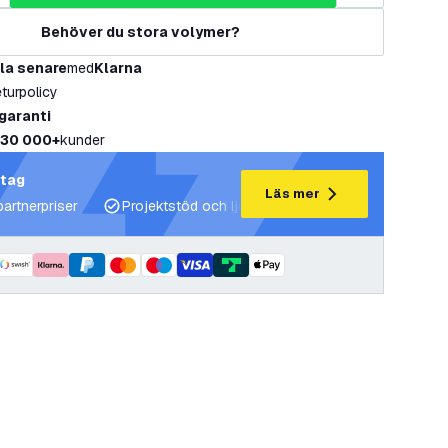
Behöver du stora volymer?
la senare
med
Klarna
eturpolicy
 garanti
30 000+
kunder
etag
Läs mer
partnerpriser
Projektstöd och ljusplaner
Expertrådgivning 