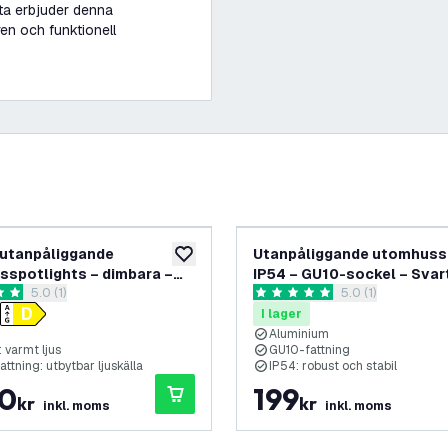
yta erbjuder denna
ren och funktionell
utanpåliggande
Utanpåliggande utomhuss
lägg till i önskelistan
spotlights – dimbara –
IP54 – GU10-sockel – Svar
öppna recensionspanel
5.0 (1)
öppna recensions
5.0 (1)
00K – IP54 – svart
etyg
5 stjärnbetyg
I lager
Aluminium
 varmt ljus
GU10-fattning
ttning: utbytbar ljuskälla
IP54: robust och stabil
40
199
kr
kr
inkl. moms
inkl. moms