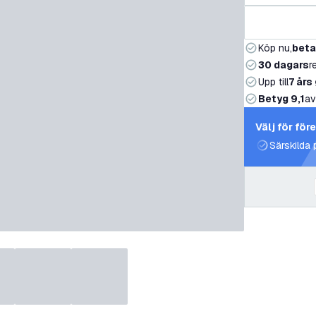
Köp nu,
beta
30 dagars
r
Upp till
7 års
Betyg 9,1
av
Välj för för
Särskilda 