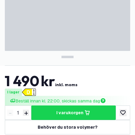
1 490
kr
inkl. moms
I lager
Beställ innan kl. 22:00, skickas samma dag
-
+
i varukorgen
Minska antal
Öka antal
lägg till
Behöver du stora volymer?