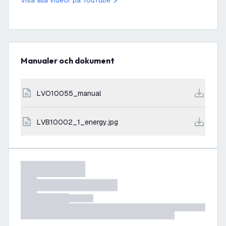
Visa alla videor på YouTube
Manualer och dokument
LVO10055_manual
LVB10002_1_energy.jpg