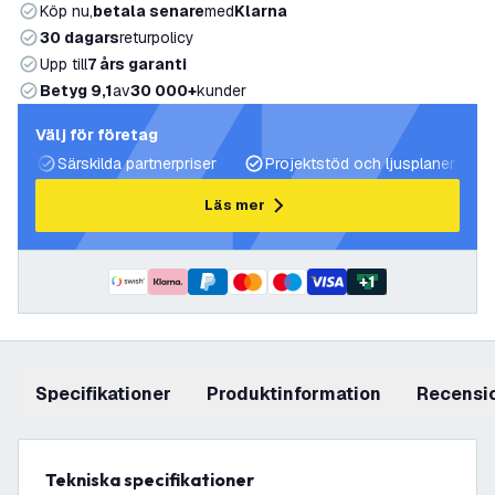
Köp nu,
betala senare
med
Klarna
30 dagars
returpolicy
Upp till
7 års garanti
Betyg 9,1
av
30 000+
kunder
Välj för företag
Särskilda partnerpriser
Projektstöd och ljusplaner
Läs mer
+
1
Specifikationer
produktinformation
recensi
Tekniska specifikationer