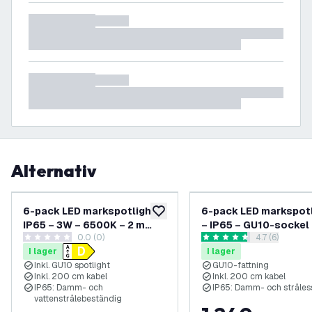
Alternativ
6-pack LED markspotlight –
6-pack LED markspot
lägg till i önskelistan
IP65 – 3W – 6500K – 2 m
– IP65 – GU10-sockel 
0.0 (0)
öppna recens
4.7 (6)
kabel med stickpropp –
meter kabel med stic
0 stjärnbetyg
4.7 stjärnbetyg
I lager
I lager
Antracit
– antracit
Inkl. GU10 spotlight
GU10-fattning
Inkl. 200 cm kabel
Inkl. 200 cm kabel
IP65: Damm- och
IP65: Damm- och stråle
vattenstrålebeständig