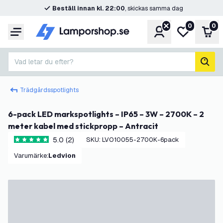
Beställ innan kl. 22:00
, skickas samma dag
0
0
Konto
Min önskelis
Var
Meny
Vad letar du efter?
sök
Trädgårdsspotlights
6-pack LED markspotlights – IP65 – 3W – 2700K – 2
meter kabel med stickpropp – Antracit
5.0 (2)
SKU
:
LVO10055-2700K-6pack
5 stjärnbetyg
Varumärke
:
Ledvion