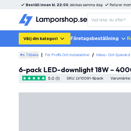
Beställ innan kl. 22:00
, skickas samma dag
Returer ino
Företagsbeställning
R
Välj din kategori
Tillbaka
För Proffs Och Installatörer
Hälso- Och Sjukvård
6-pack LED-downlight 18W – 40
5.0 (1)
SKU
:
LV10091-6pack
Varumärke
:
5 stjärnbetyg