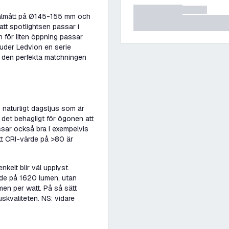
hålmått på Ø145-155 mm och
tt spotlightsen passar i
en för liten öppning passar
juder Ledvion en serie
tar den perfekta matchningen
naturligt dagsljus som är
r det behagligt för ögonen att
ssar också bra i exempelvis
tt CRI-värde på >80 är
kelt blir väl upplyst.
löde på 1620 lumen, utan
en per watt. På så sätt
skvaliteten. NS: vidare