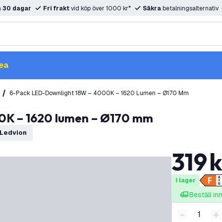
m
30 dagar
Fri frakt
vid köp över 1000 kr*
Säkra
betalningsalternativ
ea
6-Pack LED-Downlight 18W – 4000K – 1620 Lumen – Ø170 Mm
00K – 1620 lumen – Ø170 mm
Ledvion
319
k
I lager
Beställ i
-
+
Minska ant
Ö