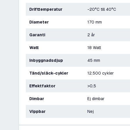
Drifttemperatur
-20°C till 40°C
Diameter
170 mm
Garanti
2 år
Watt
18 Watt
Inbyggnadsdjup
45 mm
Tänd/släck-cykler
12.500 cykler
Effektfaktor
>0,5
Dimbar
Ej dimbar
Vippbar
Nej