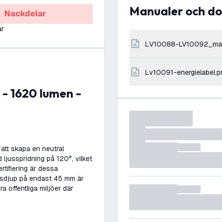
Manualer och 
Nackdelar
ar
LV10088-LV10092_ma
lv10091-energielabel.p
 att skapa en neutral
d ljusspridning på 120°, vilket
rtifiering är dessa
dsdjup på endast 45 mm är
a offentliga miljöer där