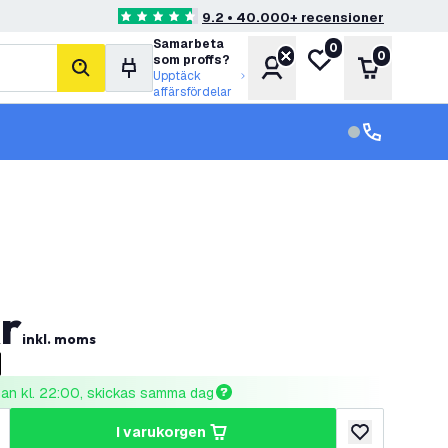
9.2 • 40.000+ recensioner
4.6 stjärnbetyg
Samarbeta
0
Min önskelista
0
som proffs?
Konto
Varukorg
sök
Upptäck
affärsfördelar
kundservice in
kundservice
r
inkl. moms
nnan kl. 22:00, skickas samma dag
i varukorgen
al
ka antal
lägg till i önske