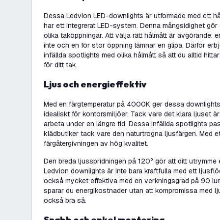
Dessa Ledvion LED-downlights är utformade med ett 
har ett integrerat LED-system. Denna mångsidighet gör a
olika taköppningar. Att välja rätt hålmått är avgörande: 
inte och en för stor öppning lämnar en glipa. Därför erb
infällda spotlights med olika hålmått så att du alltid hit
för ditt tak.
Ljus och energieffektiv
Med en färgtemperatur på 4000K ger dessa downlights 
idealiskt för kontorsmiljöer. Tack vare det klara ljuset ä
arbeta under en längre tid. Dessa infällda spotlights pa
klädbutiker tack vare den naturtrogna ljusfärgen. Med e
färgåtergivningen av hög kvalitet.
Den breda ljusspridningen på 120° gör att ditt utrymme en
Ledvion downlights är inte bara kraftfulla med ett ljusf
också mycket effektiva med en verkningsgrad på 90 lum
sparar du energikostnader utan att kompromissa med lju
också bra så.
Snabb och enkel montering