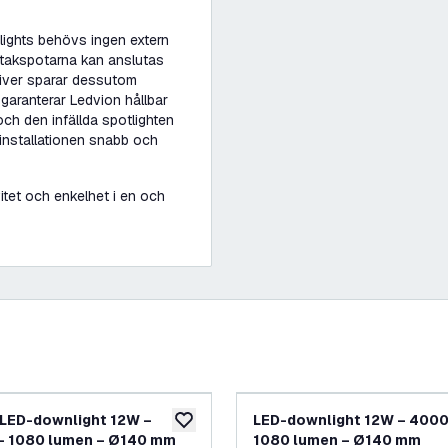
ights behövs ingen extern
m takspotarna kan anslutas
river sparar dessutom
garanterar Ledvion hållbar
ch den infällda spotlighten
r installationen snabb och
itet och enkelhet i en och
LED-downlight 12W –
LED-downlight 12W – 4000
lägg till i önskelistan
– 1080 lumen – Ø140 mm
1080 lumen – Ø140 mm