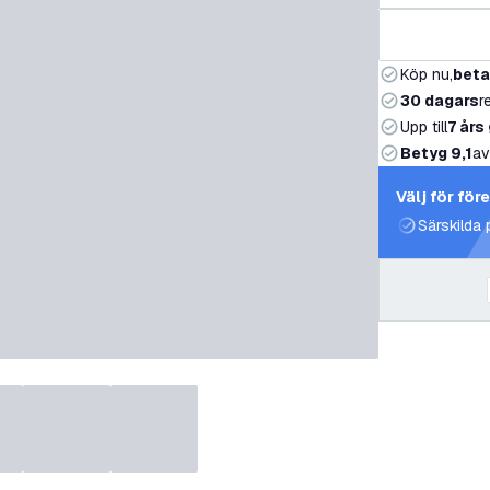
Köp nu,
beta
30 dagars
r
Upp till
7 års
Betyg 9,1
av
Välj för för
Särskilda 