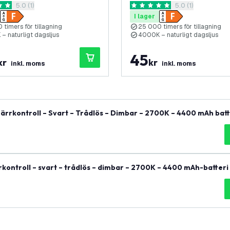
öppna recensionspanel
5.0 (1)
öppna recensions
5.0 (1)
etyg
5 stjärnbetyg
I lager
timers för tillagning
25 000 timers för tillagning
– naturligt dagsljus
4000K – naturligt dagsljus
45
kr
kr
inkl. moms
inkl. moms
rrkontroll – Svart – Trådlös – Dimbar – 2700K – 4400 mAh batt
ntroll – svart – trådlös – dimbar – 2700K – 4400 mAh-batteri 