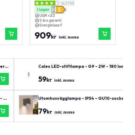
panel
öppna recensionspanel
4.3 (12)
UGR <22 - 3 års garanti
års
4.3 stjärnbetyg
3.7 
I lager
I 
UGR <22
5
3 års garanti
>
Energiklass F
E
909
2
kr
inkl. moms
eri
Calex LED-stiftlampa - G9 - 2W - 180 lumen -
59
kr
inkl. moms
– fö
Utomhusvägglampa – IP54 – GU10-sockel – Kub
79
kr
inkl. moms