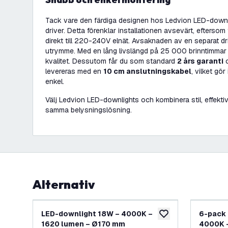
Tack vare den färdiga designen hos Ledvion LED-downl
driver. Detta förenklar installationen avsevärt, efterso
direkt till 220-240V elnät. Avsaknaden av en separat d
utrymme. Med en lång livslängd på 25 000 brinntimmar 
kvalitet. Dessutom får du som standard
2 års garanti
o
levereras med en
10 cm anslutningskabel
, vilket gö
enkel.
Välj Ledvion LED-downlights och kombinera stil, effektiv
samma belysningslösning.
Alternativ
LED-downlight 18W – 4000K –
6-pack 
lägg till i önskelistan
1620 lumen – Ø170 mm
4000K 