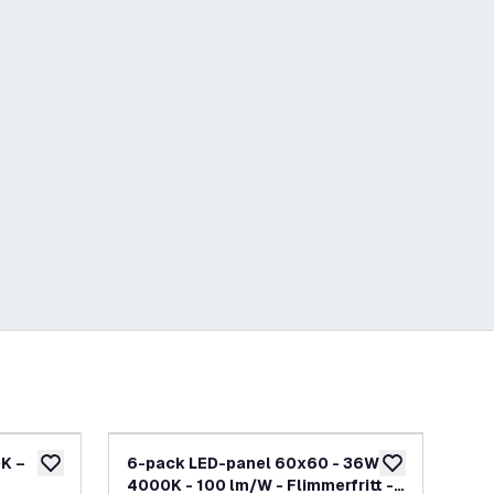
K –
6-pack LED-panel 60x60 - 36W -
6-
lägg till i önskelistan
lägg till i önskel
4000K - 100 lm/W - Flimmerfritt -
<19