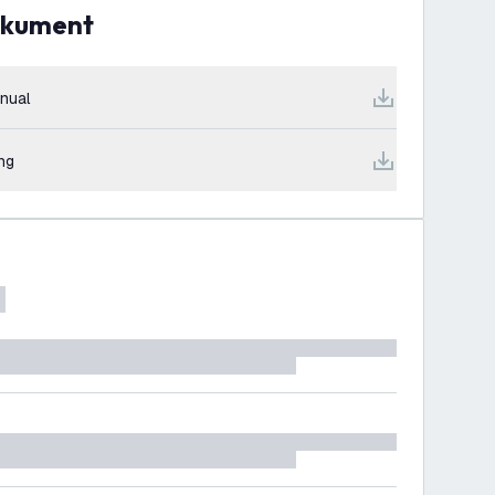
dokument
nual
ng