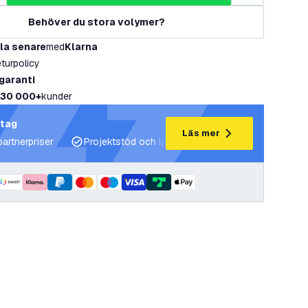
Behöver du stora volymer?
la senare
med
Klarna
eturpolicy
 garanti
30 000+
kunder
etag
Läs mer
partnerpriser
Projektstöd och ljusplaner
Expertrådgivning 