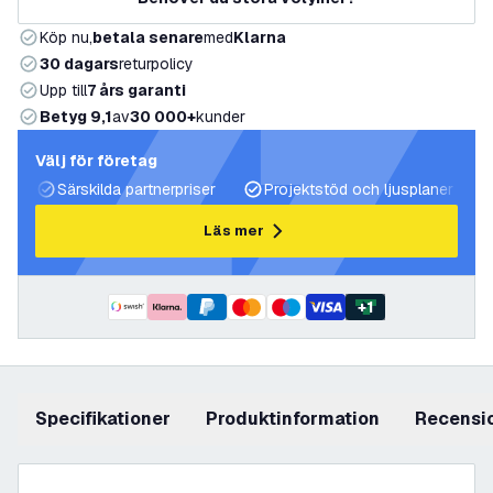
Köp nu,
betala senare
med
Klarna
30 dagars
returpolicy
Upp till
7 års garanti
Betyg 9,1
av
30 000+
kunder
Välj för företag
Särskilda partnerpriser
Projektstöd och ljusplaner
Läs mer
+
1
Specifikationer
produktinformation
recensi