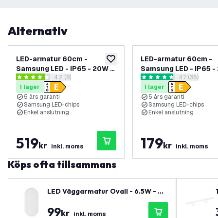
Alternativ
LED-armatur 60cm -
LED-armatur 60cm -
lägg till i önskelistan
Samsung LED - IP65 - 20W -
Samsung LED - IP65 -
öppna recensionspanel
4.2 (6)
öppna recens
4.7 (35)
140lm/W - 6500K - Kallvit -
140lm/W - 6500K - Kal
4.2 stjärnbetyg
4.7 stjärnbetyg
I lager
I lager
Gennemfortrådet - 5 års
Gennemfortrådet - 5 
5 års garanti
5 års garanti
garanti - 3-pack
garanti
Samsung LED-chips
Samsung LED-chips
Enkel anslutning
Enkel anslutning
519
179
kr
kr
inkl. moms
inkl. moms
Köps ofta tillsammans
LED Väggarmatur Ovall - 6.5W - 40
00K - 700 lumen - Vit - IP54 vatten
99
tät - 5 års garanti
kr
inkl. moms