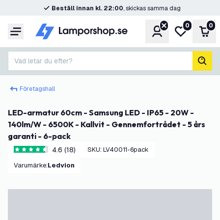
Beställ innan kl. 22:00
, skickas samma dag
0
0
Konto
Min önskelis
Var
Meny
Vad letar du efter?
sök
Företagshall
LED-armatur 60cm - Samsung LED - IP65 - 20W -
140lm/W - 6500K - Kallvit - Gennemfortrådet - 5 års
garanti - 6-pack
4.6 (18)
SKU
:
LV40011-6pack
4.6 stjärnbetyg
Varumärke
:
Ledvion