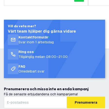
Vill du veta mer?
Vårt team hjälper dig gärna vidare
Kontaktformulär
Svar inom 1 arbetsdag
Ring oss
Tillgänglig mellan 08:00–21:00
FAQ
Omedelbart svar
Prenumerera och missa inte en enda kampanj
Få de senaste erbjudandena och kampanjerna!
Prenumerera