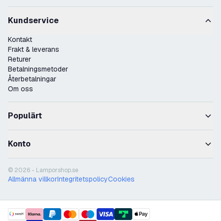
Kundservice
Kontakt
Frakt & leverans
Returer
Betalningsmetoder
Återbetalningar
Om oss
Populärt
Konto
© 2026 - Lamporshop.se
Allmänna villkor
Integritetspolicy
Cookies
payment methods