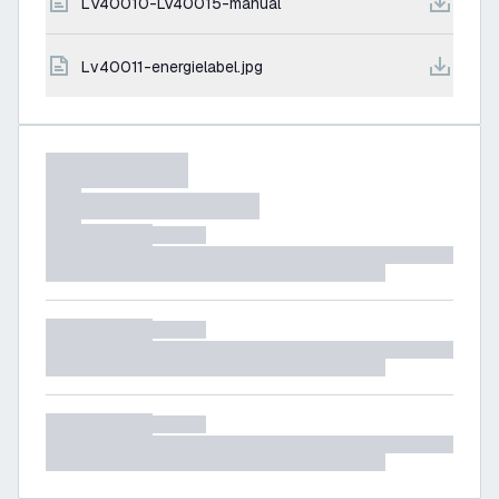
LV40010-LV40015-manual
lv40011-energielabel.jpg