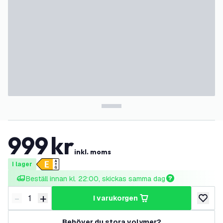
999
kr
inkl. moms
I lager
Beställ innan kl. 22:00, skickas samma dag
-
+
i varukorgen
Minska antal
Öka antal
lägg till
Behöver du stora volymer?