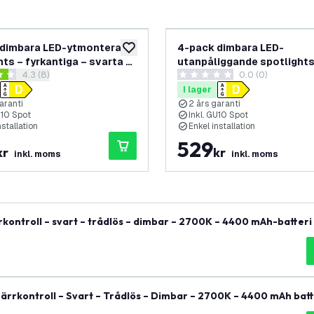
 dimbara LED-ytmonterade
4-pack dimbara LED-
lägg till i önskelistan
hts – fyrkantiga – svarta –
utanpåliggande spotlights
öppna recensionspanel
4.3 (8)
0.0 (0)
00K – riktbara
fyrkantiga – vita – 3W – 2
nbetyg
0 stjärnbetyg
vinklingsbara
I lager
aranti
2 års garanti
U10 Spot
Inkl. GU10 Spot
nstallation
Enkel installation
529
kr
kr
inkl. moms
inkl. moms
ntroll – svart – trådlös – dimbar – 2700K – 4400 mAh-batteri 
rrkontroll – Svart – Trådlös – Dimbar – 2700K – 4400 mAh batt