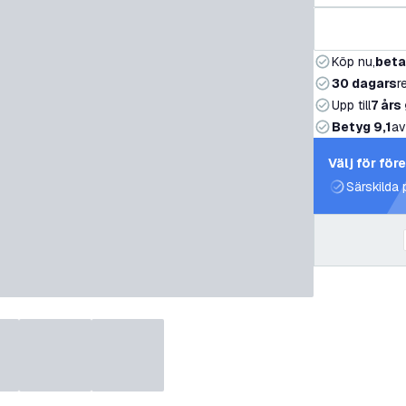
Köp nu,
beta
30 dagars
r
Upp till
7 års
Betyg 9,1
av
Välj för för
Särskilda 