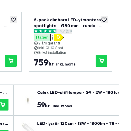
6-pack dimbara LED-ytmonterade
6-
lägg till i önskelistan
lägg till i önskel
 –
spotlights – Ø80 mm – runda –
spo
öppna recensionspanel
4.7 (21)
700K –
vita – 3 W – 2700 K – tiltbara
sva
4.7 stjärnbetyg
5 s
I lager
I 
2 års garanti
K
Inkl. GU10 Spot
I
Enkel installation
D
759
9
kr
inkl. moms
– fö
Calex LED-stiftlampa - G9 - 2W - 180 lumen -
59
kr
inkl. moms
eri
LED-lysrör 120cm - 18W - 1800lm - T8 - 4000K 