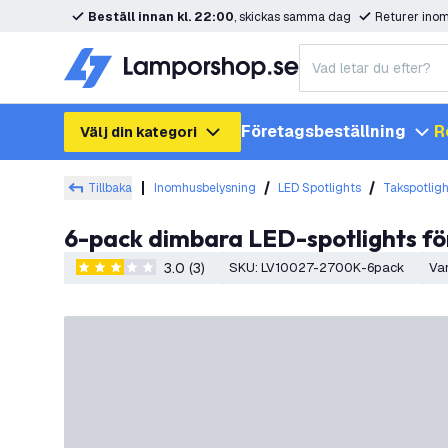
Beställ innan kl. 22:00
, skickas samma dag
Returer ino
Företagsbeställning
R
Välj din kategori
Tillbaka
Inomhusbelysning
LED Spotlights
Takspotlig
6-pack dimbara LED-spotlights fö
3.0 (3)
SKU
:
LV10027-2700K-6pack
Va
3 stjärnbetyg