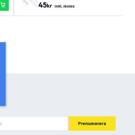
45
kr
inkl. moms
Prenumerera