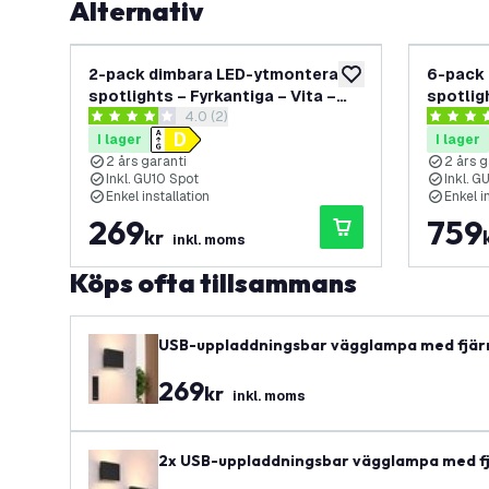
Alternativ
2-pack dimbara LED-ytmonterade
6-pack
lägg till i önskelistan
spotlights – Fyrkantiga – Vita –
spotlig
öppna recensionspanel
4.0 (2)
3W – 2700K – Tiltbara
3W – 27
4 stjärnbetyg
4.3 stjär
I lager
I lager
2 års garanti
2 års g
Inkl. GU10 Spot
Inkl. G
Enkel installation
Enkel i
269
759
kr
inkl. moms
Köps ofta tillsammans
USB-uppladdningsbar vägglampa med fjärrko
r inom- och utomhusbruk – oval
269
kr
inkl. moms
2x USB-uppladdningsbar vägglampa med fjä
– För inom- & utomhusbruk – Oval