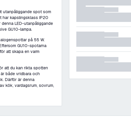
it utanpåliggande spot som
t har kapslingsklass IP20
r denna LED-utanpåliggande
sive GU10-lampa.
halogenspottar på 55 W.
. Eftersom GU10-spotarna
ör att skapa en varm
r att du kan rikta spotten
 är både vridbara och
ck. Därför är denna
 av kök, vardagsrum, sovrum,