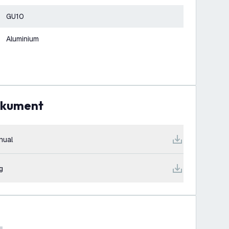
GU10
Aluminium
dokument
nual
g