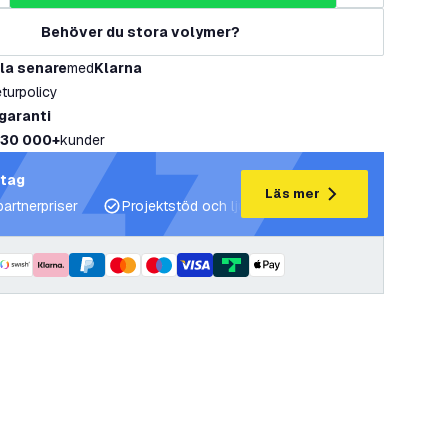
Behöver du stora volymer?
la senare
med
Klarna
eturpolicy
 garanti
30 000+
kunder
etag
Läs mer
partnerpriser
Projektstöd och ljusplaner
Expertrådgivning 