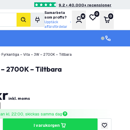
9.2 • 40.000+ recensioner
4.6 stjärnbetyg
Samarbeta
0
Min önskelista
0
som proffs?
Konto
Varukorg
sök
Upptäck
affärsfördelar
kundservice in
kundservice
Fyrkantiga – Vita – 3W – 2700K – Tiltbara
 – 2700K – Tiltbara
kr
inkl. moms
nnan kl. 22:00, skickas samma dag
i varukorgen
al
ka antal
lägg till i önske