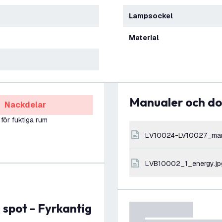
Lampsockel
Material
Manualer och 
Nackdelar
 för fuktiga rum
LV10024-LV10027_ma
LVB10002_1_energy.jp