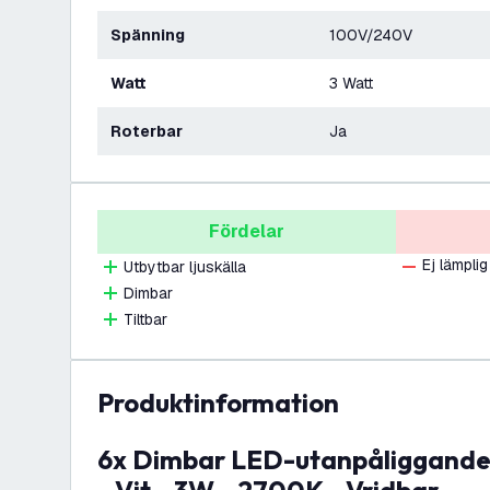
Spänning
100V/240V
Watt
3 Watt
Roterbar
Ja
Fördelar
Ej lämplig
Utbytbar ljuskälla
Dimbar
Tiltbar
produktinformation
6x Dimbar LED-utanpåliggande spot - Fyrkantig