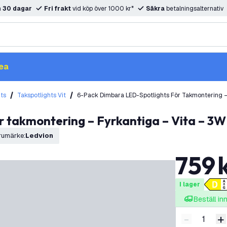
m
30 dagar
Fri frakt
vid köp över 1000 kr*
Säkra
betalningsalternativ
ea
hts
Takspotlights Vit
6-Pack Dimbara LED-Spotlights För Takmontering – 
r takmontering – Fyrkantiga – Vita – 3W
rumärke
:
Ledvion
759
I lager
Beställ i
-
+
Minska ant
Ö