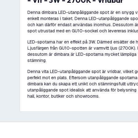
- Vit - 3W - 2700K - Vridbar
Denna dimbara LED-utanpåliggande spot är en snygg v
enkelt monteras i taket. Denna LED-utanpåliggande spo
och kan därför endast användas inomhus. Dessutom ä
spot utrustad med en GU10-sockel och levereras inklu
LED-spotarna har en effekt på 3W. Därmed ersätter de 
Ljusfärgen från GU10-spotten är varmvitt ljus (2700K)
dessutom är dimbara är LED-spotarna mycket lämpliga f
stämning.
Denna vita LED-utanpåliggande spot är vridbar, vilket gö
perfekt mot en plats. Eftersom utanpåliggande spotarna
dimbara kan du skapa ett unikt och stämningsfullt uttry
utanpåliggande spot idealisk att använda för belysning
hall, kontor, butiker och showrooms.