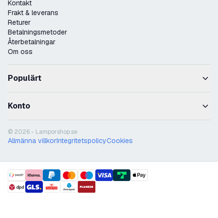
Kontakt
Frakt & leverans
Returer
Betalningsmetoder
Återbetalningar
Om oss
Populärt
Konto
© 2026 - Lamporshop.se
Allmänna villkor
Integritetspolicy
Cookies
payment methods
shipment methods