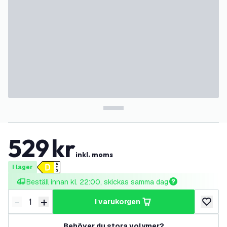
529
kr
inkl. moms
I lager
Beställ innan kl. 22:00, skickas samma dag
-
+
i varukorgen
Minska antal
Öka antal
lägg till
Behöver du stora volymer?