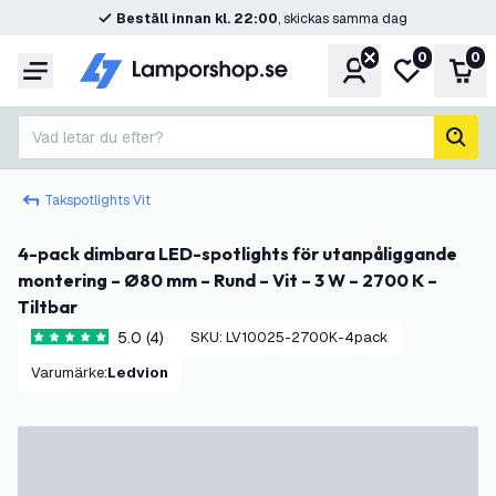
Beställ innan kl. 22:00
, skickas samma dag
0
0
Konto
Min önskelis
Var
Meny
Vad letar du efter?
sök
Takspotlights Vit
4-pack dimbara LED-spotlights för utanpåliggande
montering – Ø80 mm – Rund – Vit – 3 W – 2700 K –
Tiltbar
5.0 (4)
SKU
:
LV10025-2700K-4pack
5 stjärnbetyg
Varumärke
:
Ledvion