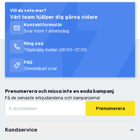
Vill du veta mer?
Vårt team hjälper dig gärna vidare
Kontaktformulär
Svar inom 1 arbetsdag
Ring oss
Tillgänglig mellan 08:00–21:00
FAQ
Omedelbart svar
Prenumerera och missa inte en enda kampanj
Få de senaste erbjudandena och kampanjerna!
Prenumerera
Kundservice