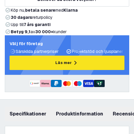
Köp nu,
betala senare
med
Klarna
30 dagars
returpolicy
Upp till
7 års garanti
Betyg 9,1
av
30 000+
kunder
Välj för företag
Särskilda partnerpriser
Projektstöd och ljusplaner
Läs mer
+
1
Specifikationer
produktinformation
recensi