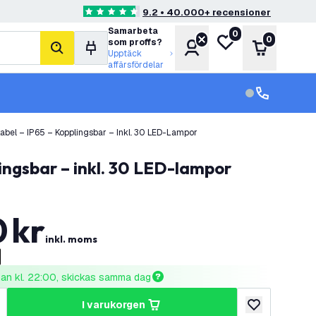
9.2 • 40.000+ recensioner
4.6 stjärnbetyg
Samarbeta
0
Min önskelista
0
som proffs?
Konto
Varukorg
sök
Upptäck
affärsfördelar
kundservice in
kundservice
abel – IP65 – Kopplingsbar – Inkl. 30 LED-Lampor
lingsbar – inkl. 30 LED-lampor
0
kr
inkl. moms
nnan kl. 22:00, skickas samma dag
i varukorgen
al
ka antal
lägg till i önske