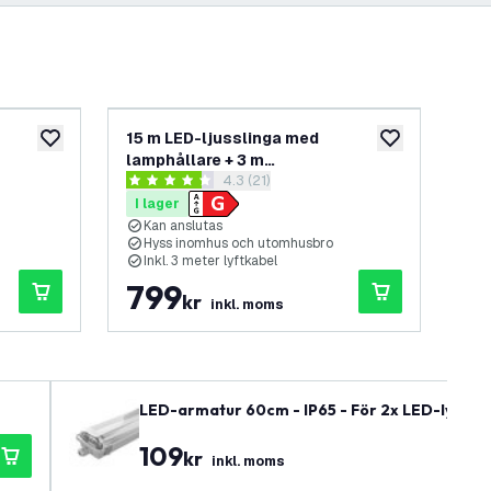
15 m LED-ljusslinga med
45 
lägg till i önskelistan
lägg till i önskel
lamphållare + 3 m
lam
spanel
öppna recensionspanel
4.3 (21)
anslutningskabel – IP65 –
ans
4.3 stjärnbetyg
0 s
D-lampor
Kopplingsbar – Inkl. 15 LED-lampor
Kop
I lager
I 
la
Kan anslutas
K
Hyss inomhus och utomhusbro
H
Inkl. 3 meter lyftkabel
I
799
2
kr
inkl. moms
LED-armatur 60cm - IP65 - För 2x LED-lysör - R
109
kr
inkl. moms