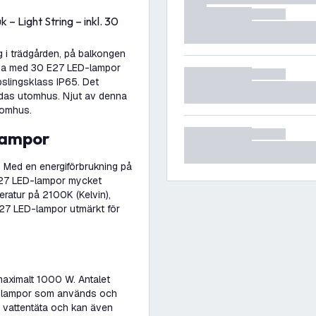
– Light String – inkl. 30
g i trädgården, på balkongen
inga med 30 E27 LED-lampor
apslingsklass IP65. Det
ändas utomhus. Njut av denna
nomhus.
-lampor
. Med en energiförbrukning på
 E27 LED-lampor mycket
ratur på 2100K (Kelvin),
 E27 LED-lampor utmärkt för
maximalt 1000 W. Antalet
de lampor som används och
t, vattentäta och kan även