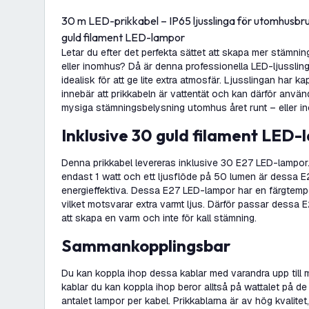
30 m LED-prikkabel – IP65 ljusslinga för utomhusbruk 
guld filament LED-lampor
Letar du efter det perfekta sättet att skapa mer stämnin
eller inomhus? Då är denna professionella LED-ljussl
idealisk för att ge lite extra atmosfär. Ljusslingan har k
innebär att prikkabeln är vattentät och kan därför anv
mysiga stämningsbelysning utomhus året runt – eller i
Inklusive 30 guld filament LED
Denna prikkabel levereras inklusive 30 E27 LED-lampor
endast 1 watt och ett ljusflöde på 50 lumen är dessa
energieffektiva. Dessa E27 LED-lampor har en färgtempe
vilket motsvarar extra varmt ljus. Därför passar dessa
att skapa en varm och inte för kall stämning.
Sammankopplingsbar
Du kan koppla ihop dessa kablar med varandra upp till 
kablar du kan koppla ihop beror alltså på wattalet på 
antalet lampor per kabel. Prikkablarna är av hög kvalite