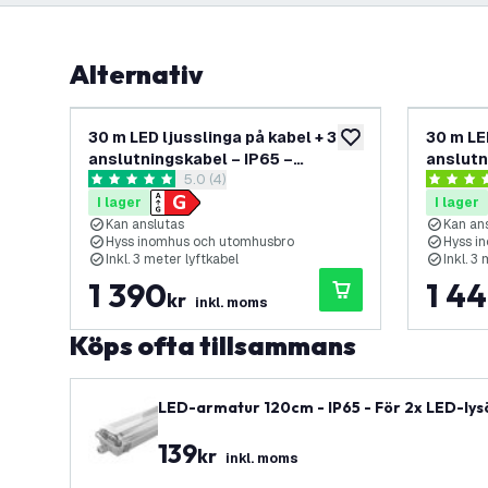
Alternativ
30 m LED ljusslinga på kabel + 3 m
30 m LE
lägg till i önskelistan
anslutningskabel – IP65 –
anslutn
öppna recensionspanel
5.0 (4)
kopplingsbar – inkl. 30 LED-lampor
Kopplin
5 stjärnbetyg
3.9 stjär
lampor
I lager
I lager
Kan anslutas
Kan an
Hyss inomhus och utomhusbro
Hyss i
Inkl. 3 meter lyftkabel
Inkl. 3
1 390
1 4
kr
inkl. moms
Köps ofta tillsammans
LED-armatur 120cm - IP65 - För 2x LED-lysör
139
kr
inkl. moms