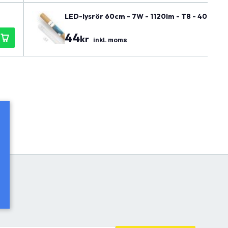
LED-lysrör 60cm - 7W - 1120lm - T8 - 4000K - 
44
kr
inkl. moms