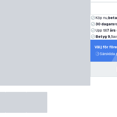
Köp nu,
beta
30 dagars
r
Upp till
7 års
Betyg 9,1
av
Välj för för
Särskilda 