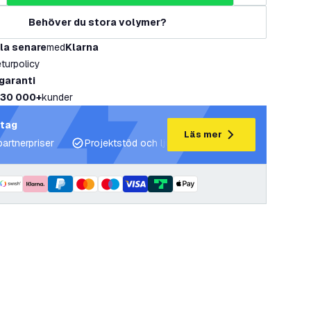
Behöver du stora volymer?
la senare
med
Klarna
eturpolicy
 garanti
30 000+
kunder
etag
Läs mer
partnerpriser
Projektstöd och ljusplaner
Expertrådgivning 