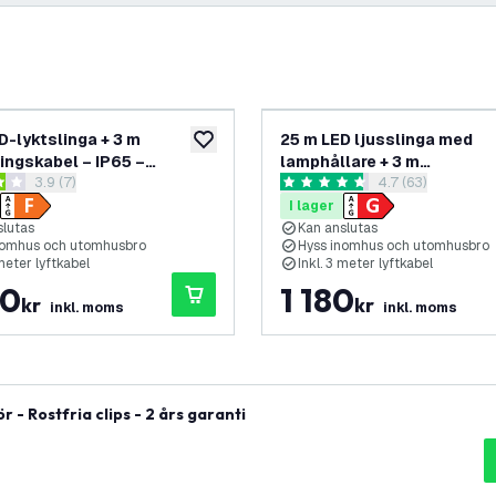
D-lyktslinga + 3 m
25 m LED ljusslinga med
lägg till i önskelistan
ingskabel – IP65 –
lamphållare + 3 m
öppna recensionspanel
3.9 (7)
öppna recension
4.7 (63)
gsbar – Inkl. 30 LED-
anslutningskabel – IP65 –
nbetyg
4.7 stjärnbetyg
Kopplingsbar – Inkl. 25 LE
I lager
slutas
Kan anslutas
nomhus och utomhusbro
Hyss inomhus och utomhusbro
 meter lyftkabel
Inkl. 3 meter lyftkabel
40
1 180
kr
kr
inkl. moms
inkl. moms
 - Rostfria clips - 2 års garanti