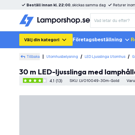
Beställ innan kl. 22:00
, skickas samma dag
Returer ino
Företagsbeställning
R
Välj din kategori
Tillbaka
Utomhusbelysning
LED Ljusslinga Utomhus
G
30 m LED-ljusslinga med lamphåll
4.1 (13)
SKU
:
LVO10049-30m-Gold
Var
4.1 stjärnbetyg