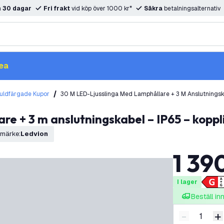
m
30 dagar
Fri frakt
vid köp över 1000 kr*
Säkra
betalningsalternativ
ea
uldfärgade Kupor
30 M LED-Ljusslinga Med Lamphållare + 3 M Anslutningsk
are + 3 m anslutningskabel – IP65 – kopp
umärke
:
Ledvion
1 39
I lager
Beställ i
-
+
Minska ant
Ö