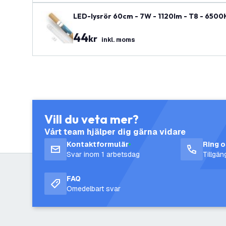
LED-lysrör 60cm - 7W - 1120lm - T8 - 6500K 
44
kr
inkl. moms
Vill du veta mer?
Vårt team hjälper dig gärna vidare
Kontaktformulär
Ring 
Svar inom 1 arbetsdag
Tillgä
FAQ
Omedelbart svar