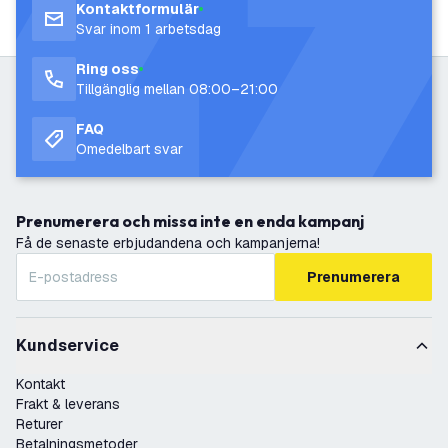
Kontaktformulär
Svar inom 1 arbetsdag
Ring oss
Tillgänglig mellan 08:00–21:00
FAQ
Omedelbart svar
Prenumerera och missa inte en enda kampanj
Få de senaste erbjudandena och kampanjerna!
Prenumerera
Kundservice
Kontakt
Frakt & leverans
Returer
Betalningsmetoder