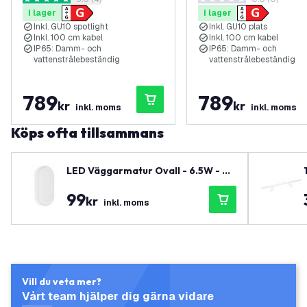
öppna recensionspanel
RGB+CCT – 1 meter kabel –
1 m kabel – antracit
5 stjärnbetyg
0 stjärnbetyg
I lager
I lager
svart
Inkl. GU10 spotlight
Inkl. GU10 plats
Inkl. 100 cm kabel
Inkl. 100 cm kabel
IP65: Damm- och
IP65: Damm- och
vattenstrålebeständig
vattenstrålebeständig
789
789
kr
kr
inkl. moms
inkl. moms
Köps ofta tillsammans
LED Väggarmatur Ovall - 6.5W - 40
00K - 700 lumen - Vit - IP54 vatten
99
tät - 5 års garanti
kr
inkl. moms
Vill du veta mer?
Vårt team hjälper dig gärna vidare