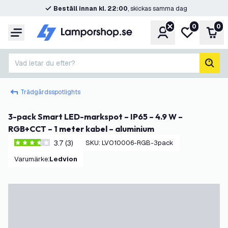
Beställ innan kl. 22:00
, skickas samma dag
0
0
Konto
Min önskelis
Var
Meny
Vad letar du efter?
sök
Trädgårdsspotlights
3-pack Smart LED-markspot – IP65 – 4.9 W –
RGB+CCT – 1 meter kabel – aluminium
3.7 (3)
SKU
:
LVO10006-RGB-3pack
3.7 stjärnbetyg
Varumärke
:
Ledvion