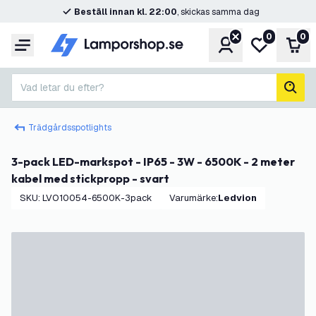
Beställ innan kl. 22:00
, skickas samma dag
0
0
Konto
Min önskelis
Var
Meny
Vad letar du efter?
sök
Trädgårdsspotlights
3-pack LED-markspot - IP65 - 3W - 6500K - 2 meter
kabel med stickpropp - svart
SKU
:
LVO10054-6500K-3pack
Varumärke
:
Ledvion