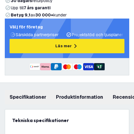
30 dagars
returpolicy
Upp till
7 års garanti
Betyg 9,1
av
30 000+
kunder
Välj för företag
Särskilda partnerpriser
Projektstöd och ljusplaner
Läs mer
+
1
Specifikationer
produktinformation
recensi
Tekniska specifikationer