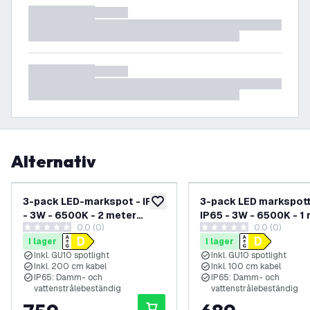
Alternativ
3-pack LED-markspot - IP65
3-pack LED markspott
lägg till i önskelistan
- 3W - 6500K - 2 meter
IP65 - 3W - 6500K - 1
0.0 (0)
0.0 (0)
kabel med stickpropp -
kabel - Svart
0 stjärnbetyg
0 stjärnbetyg
I lager
I lager
antracit
Inkl. GU10 spotlight
Inkl. GU10 spotlight
Inkl. 200 cm kabel
Inkl. 100 cm kabel
IP65: Damm- och
IP65: Damm- och
vattenstrålebeständig
vattenstrålebeständig