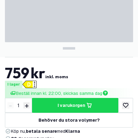
759
kr
inkl. moms
I lager
Beställ innan kl. 22:00, skickas samma dag
-
+
i varukorgen
Minska antal
Öka antal
lägg till
Behöver du stora volymer?
Köp nu,
betala senare
med
Klarna