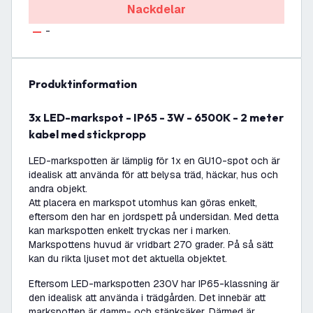
Nackdelar
-
produktinformation
3x LED-markspot - IP65 - 3W - 6500K - 2 meter
kabel med stickpropp
LED-markspotten är lämplig för 1x en GU10-spot och är
idealisk att använda för att belysa träd, häckar, hus och
andra objekt.
Att placera en markspot utomhus kan göras enkelt,
eftersom den har en jordspett på undersidan. Med detta
kan markspotten enkelt tryckas ner i marken.
Markspottens huvud är vridbart 270 grader. På så sätt
kan du rikta ljuset mot det aktuella objektet.
Eftersom LED-markspotten 230V har IP65-klassning är
den idealisk att använda i trädgården. Det innebär att
markspotten är damm- och stänksäker. Därmed är