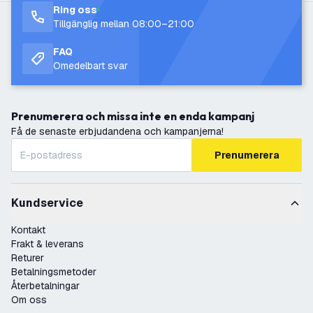
Ring oss
Tillgänglig mellan 08:00–21:00
FAQ
Omedelbart svar
Prenumerera och missa inte en enda kampanj
Få de senaste erbjudandena och kampanjerna!
Prenumerera
Kundservice
Kontakt
Frakt & leverans
Returer
Betalningsmetoder
Återbetalningar
Om oss