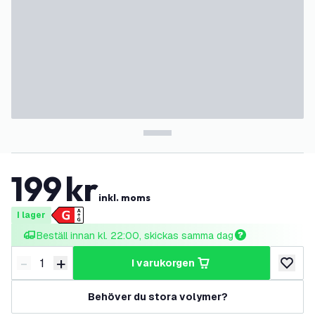
199
kr
inkl. moms
I lager
Beställ innan kl. 22:00, skickas samma dag
-
+
i varukorgen
Minska antal
Öka antal
lägg till
Behöver du stora volymer?