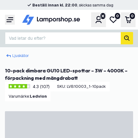
Beställ innan kl. 22:00
, skickas samma dag
0
0
Konto
Min önskelis
Var
Meny
Vad letar du efter?
sök
Ljuskällor
10-pack dimbara GU10 LED-spottar – 3W – 4000K –
förpackning med mängdrabatt
4.3 (107)
SKU
:
LVB10003_1-10pack
4.3 stjärnbetyg
Varumärke
:
Ledvion