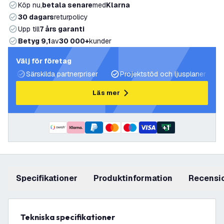
Köp nu,
betala senare
med
Klarna
30 dagars
returpolicy
Upp till
7 års garanti
Betyg 9,1
av
30 000+
kunder
Välj för företag
Särskilda partnerpriser
Projektstöd och ljusplaner
Läs mer
+
1
Specifikationer
produktinformation
recensi
Tekniska specifikationer