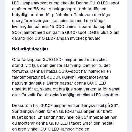
LED-lampa mycket energieffektiv. Denna GU10 LED-spot
ersätter en 55-watts halogenspott och är därmed
betydligt snällare för plånboken. Tack vare den låga
energiförbrukningen i kombination med den långa
livslängden på hela 15 000 timmar sparar du upp till
90% jämfört med din gamla GU10-spot. Detta, plus 2 års
garanti, gör GU10 LED-lampan mycket prisvärd.
Naturligt dagsljus
Ofta förknippas GU10 LED-lampor med ett mycket
starkt, vitt ljus som ger lite stämning. Det hör till det
förflutna. Denna infällda GU10-spot har nämligen en
färgtemperatur på 4000K (Kelvin), vilket motsvarar
naturligt dagsljus. Därför passar denna GU10 LED
utmärkt för att skapa ett bra ljus som varken är för varmt
eller för kallt. Det är också möjligt att dimra LED-spotten.
Dessutom har GU10-lampan en spridningsvinkel på 36°.
Spridningsvinkeln för en GU10-lampa anger hur brett
ljuset sprids. En spridningsvinkel på 36° innebär att när
du monterar denna GU10 LED i taket, lyser den nedåt i
en bred vinkel. GU10 LED-lampor med en