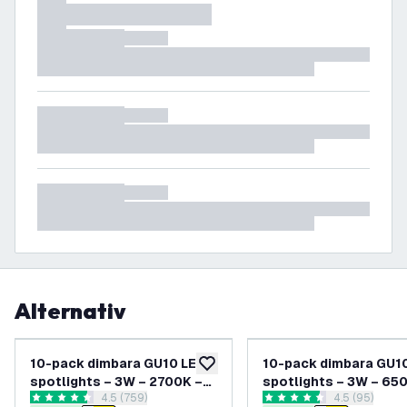
Alternativ
10-pack dimbara GU10 LED-
10-pack dimbara GU1
lägg till i önskelistan
spotlights – 3W – 2700K –
spotlights – 3W – 65
öppna recensionspanel
4.5 (759)
öppna recens
4.5 (95)
förpackning med
förpackning med
4.5 stjärnbetyg
4.5 stjärnbetyg