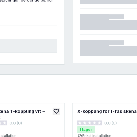
slutningar, beroende på hur
kena T-koppling vit –
X-koppling för 1-fas skena.
lägg till i önskelistan
2
0.0 (0)
0.0 (0)
etyg
0 stjärnbetyg
I lager
nstallation
Enkel installation