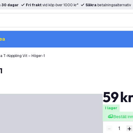
m
30 dagar
Fri frakt
vid köp över 1000 kr*
Säkra
betalningsalternativ
ea
a T-Koppling Vit – Höger-1
1
59
k
I lager
Beställ i
-
+
Minska ant
Ö