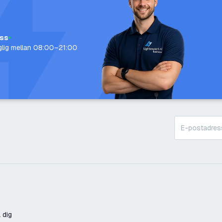
oss
nglig mellan 08:00–21:00
 dig