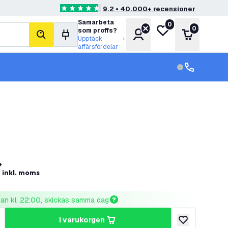
9.2 • 40.000+ recensioner
4.6 stjärnbetyg
Samarbeta
0
Min önskelista
0
som proffs?
Konto
Varukorg
sök
Upptäck
affärsfördelar
kundservice in
kundservice
r
inkl. moms
nnan kl. 22:00, skickas samma dag
i varukorgen
al
ka antal
lägg till i önske