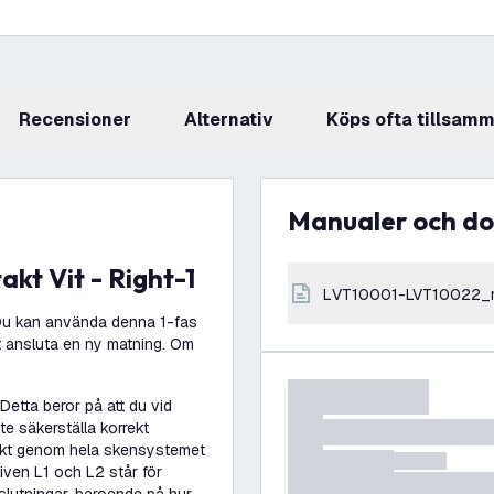
recensioner
Alternativ
Köps ofta tillsam
Manualer och 
kt Vit - Right-1
LVT10001-LVT10022_
 Du kan använda denna 1-fas
t ansluta en ny matning. Om
 Detta beror på att du vid
e säkerställa korrekt
rekt genom hela skensystemet
tiven L1 och L2 står för