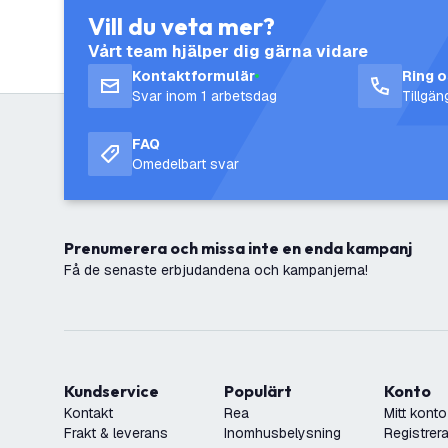
Vill du veta mer?
Vårt team hjälper dig gärna vidare
Kontaktformulär
Ring 
Svar inom 1 arbetsdag
Tillgä
FAQ
Omedelbart svar
Prenumerera och missa inte en enda kampanj
Få de senaste erbjudandena och kampanjerna!
Kundservice
Populärt
Konto
Kontakt
Rea
Mitt konto
Frakt & leverans
Inomhusbelysning
Registrera