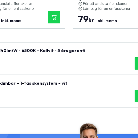
 ansluta fler skenor
För att ansluta fler skenor
g för en enfasskenor
Lämplig för en enfasskenor
79
kr
inkl. moms
inkl. moms
0lm/W - 6500K - Kallvit - 5 års garanti
dimbar – 1-fas skensystem – vit