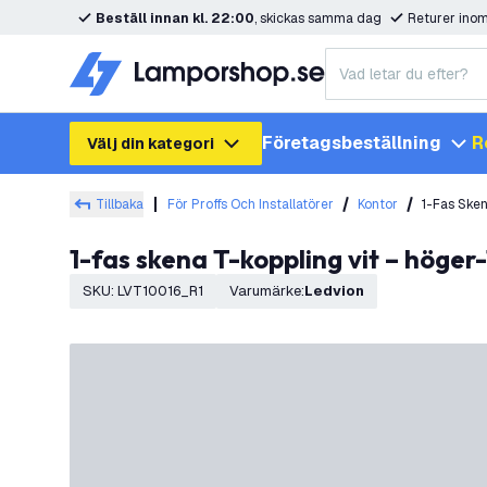
Beställ innan kl. 22:00
, skickas samma dag
Returer ino
Företagsbeställning
R
Välj din kategori
Tillbaka
För Proffs Och Installatörer
Kontor
1-Fas Sken
1-fas skena T-koppling vit – höger-
SKU
:
LVT10016_R1
Varumärke
:
Ledvion