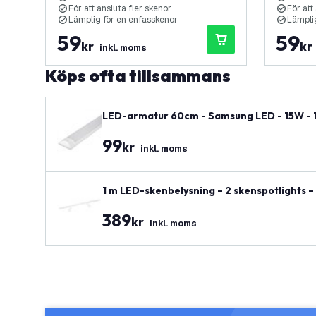
För att ansluta fler skenor
För att
Lämplig för en enfasskenor
Lämpli
59
59
kr
kr
inkl. moms
Köps ofta tillsammans
LED-armatur 60cm - Samsung LED - 15W - 14
99
kr
inkl. moms
1 m LED-skenbelysning – 2 skenspotlights – 
389
kr
inkl. moms