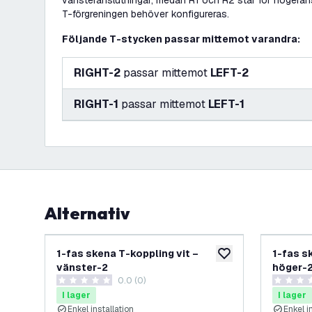
vänsteranslutningar, medan R1 och R2 står för högeran
T-förgreningen behöver konfigureras.
Följande T-stycken passar mittemot varandra:
RIGHT-2
passar mittemot
LEFT-2
RIGHT-1
passar mittemot
LEFT-1
Alternativ
1-fas skena T-koppling vit –
1-fas s
lägg till i önskelistan
vänster-2
höger-
0.0 (0)
0 stjärnbetyg
0 stjärnb
I lager
I lager
Enkel installation
Enkel i