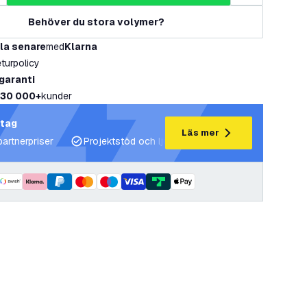
Behöver du stora volymer?
la senare
med
Klarna
eturpolicy
 garanti
30 000+
kunder
etag
Läs mer
partnerpriser
Projektstöd och ljusplaner
Expertrådgivning 