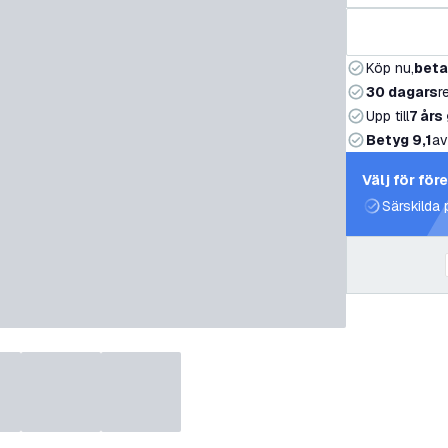
Köp nu,
beta
30 dagars
r
Upp till
7 års
Betyg 9,1
av
Välj för för
Särskilda 