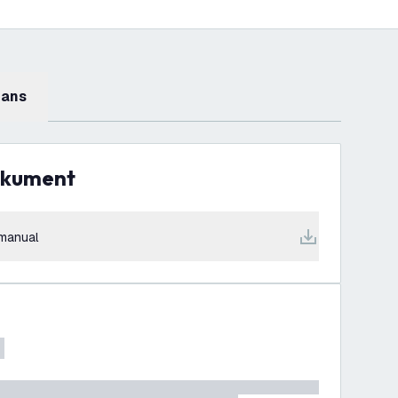
mans
dokument
manual